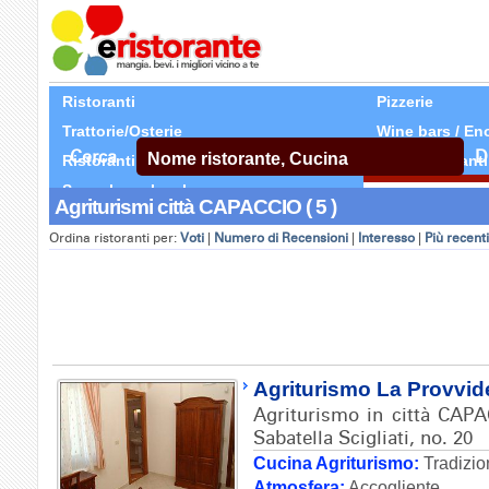
Ristoranti
Pizzerie
Trattorie/Osterie
Wine bars / En
Cerca
D
Ristoranti Etnici
Tutti Ristoranti
Segnala un locale
Agriturismi città CAPACCIO ( 5 )
Ordina ristoranti per:
Voti
|
Numero di Recensioni
|
Interesso
|
Più recenti
Agriturismo La Provvi
Agriturismo in città CAPA
Sabatella Scigliati, no. 20
Cucina Agriturismo:
Tradizio
Atmosfera:
Accogliente