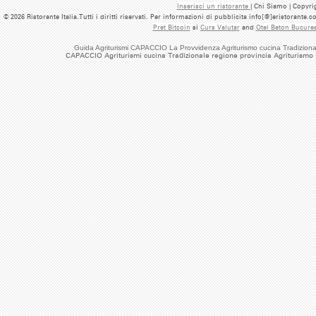
Inserisci un ristorante
| Chi Siamo | Copyrig
© 2026 Ristorante Italia.Tutti i diritti riservati. Per informazioni di pubblicita info[@]eristorante.
Pret Bitcoin
si
Curs Valutar
and
Otel Beton Bucures
Guida Agriturismi CAPACCIO La Provvidenza Agriturismo cucina Tradiziona
CAPACCIO Agriturismi cucina Tradizionale regione provincia Agriturismo