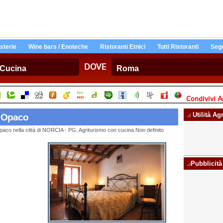
Osterie
Wine bars / Enoteche
Ristoranti Etnici
Tutti Ristoranti
Segn
DOVE
Condivivi A
Utilità Ag
i Opaco
paco nella città di NORCIA - PG, Agriturismo con cucina Non definito
Pubblicità