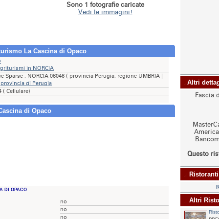
Sono 1 fotografie caricate
Vedi le immagini!
iturismo La Cascina di Opaco
o
griturismi in NORCIA
se Sparse , NORCIA 06046 ( provincia Perugia, regione UMBRIA |
Altri dett
 provincia di Perugia
 ( Cellulare)
Fascia 
Cascina di Opaco
MasterCa
American
Bancoma
Questo ris
Ristoranti
R
A DI OPACO
Altri Rist
no
no
Rist
no