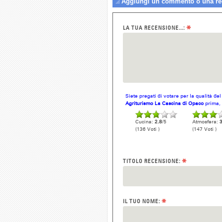
Aggiungi un commento o una rec
*
LA TUA RECENSIONE...:
Siete pregati di votare per la qualità de
Agriturismo La Cascina di Opaco
prima, 
Cucina:
2.8
/5
Atmosfera:
3
(136 Voti )
(147 Voti )
*
TITOLO RECENSIONE:
*
IL TUO NOME: