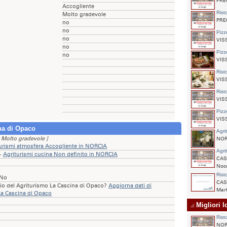
PREC
Accogliente
Rist
Molto gradevole
PREC
no
no
Pizz
no
VISS
no
Pizz
no
VISS
Rist
VISS
Rist
VISS
Pizz
VISS
na di Opaco
Agri
[ Molto gradevole ]
NORC
urismi atmosfera Accogliente in NORCIA
Agri
 -
Agriturismi cucina Non definito in NORCIA
CAS
Noce
Rist
 No
CAS
rio del Agriturismo La Cascina di Opaco?
Aggiorna dati di
Mart
La Cascina di Opaco
Migliori l
Rist
NORC