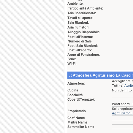
Ambiente:
Particolarità Ambiente:
Aria Condizionata:
Tavoli all'aperto:
Sala Riunioni:
Aria Fumatori:
Alloggio Disponibile:
Posti all'interno:
Numero di Sale:
Posti Sala Riunioni:
Posti all'aperto:
Anno di Fondazione:
Ferie:
Wi-Fi:
Atmosfera Agriturismo La Casci
Accogliente
Atmosfera:
Tutti(e)
Agrit
Cucina
Non definito
Specialità
Coperti(Terrazze):
Posti aperti :
Sei proprieta
Proprietario
Agriturismo 
Chef Name
Maitre Name
Sommelier Name