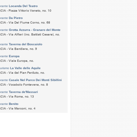
orante
Locanda Del Teatro
IA - Piazza Vittorio Veneto, no. 10
orante
Da Pietro
IA - Via Del Fiume Corno, no. 68
orante
Grotta Azzurra - Granaro del Monte
IA - Via Alfieri (inc. Battisti Cesare), no.
orante
Taverna del Boscaiolo
IA - Via Bandiera, no. 9
orante
Europa
IA - Viale Europa, no.
turismo
La Valle delle Aquile
IA - Via del Pian Perduto, no.
orante
Casale Nel Parco Dei Monti Sibillini
IA - Vocabolo Fontevena, no. 8
orante
Taverna de'Massari
CIA - Via Roma, no. 13
orante
Benito
IA - Via Marconi, no. 4