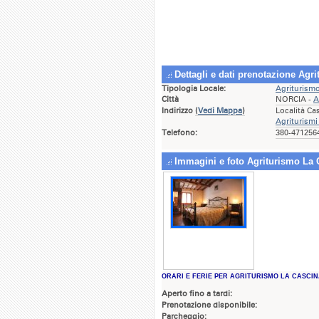
Dettagli e dati prenotazione Agr
Tipologia Locale:
Agriturism
Città
NORCIA -
A
Indirizzo
(
Vedi Mappa
)
Località Ca
Agriturismi
Telefono:
380-4712564
Immagini e foto Agriturismo La 
ORARI E FERIE PER AGRITURISMO LA CASCIN
Aperto fino a tardi:
Prenotazione disponibile:
Parcheggio: