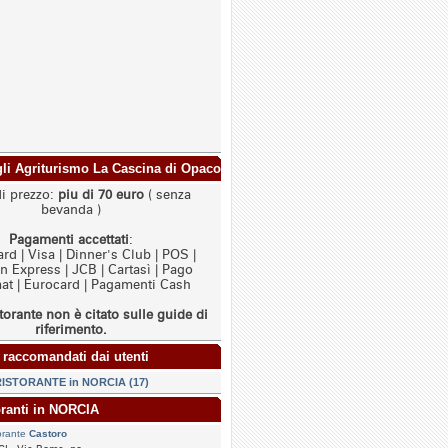
agli Agriturismo La Cascina di Opaco
di prezzo:
piu di 70 euro
( senza
bevanda )
Pagamenti accettati
:
rd | Visa | Dinner's Club | POS |
 Express | JCB | Cartasì | Pago
t | Eurocard | Pagamenti Cash
torante non è citato sulle guide di
riferimento.
 raccomandati dai utenti
ISTORANTE in NORCIA (17)
oranti in NORCIA
orante
Castoro