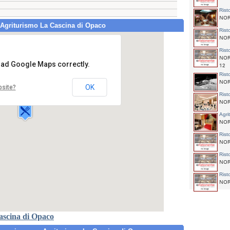
Rist
NORC
 Agriturismo La Cascina di Opaco
Rist
NORC
Rist
NORC
load Google Maps correctly.
12
Rist
griturismo La Cascina di Opaco
NORC
ocalità Case Sparse,
OK
bsite?
6046 NORCIA
Rist
NORC
Agri
NORC
Rist
NORC
Rist
NOR
Rist
NORC
ascina di Opaco