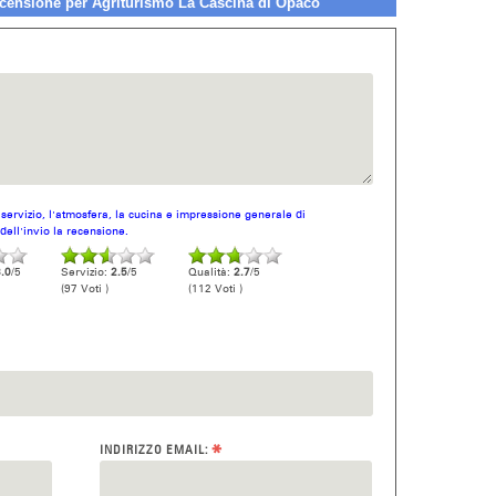
ensione per Agriturismo La Cascina di Opaco
l servizio, l'atmosfera, la cucina e impressione generale di
dell'invio la recensione.
.0
/5
Servizio:
2.5
/5
Qualità:
2.7
/5
(97 Voti )
(112 Voti )
*
INDIRIZZO EMAIL: