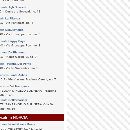
I - Via Roma, no.
orante
Agli Scacchi
I - Quartiere Scacchi, no. 12
eria
La Filanda
O - Via Pontelato, no. 4
eria
Schulzmania
O - Via Giuseppe Rosi, no. 3
orante
Happy Days
O - Via Giuseppe Rosi, no. 3
orante
Da Richetta
O - Piazza Garibaldi, no. 7
eria
Taverna Del Ponte
O - Via Iv Novembre, no. 3
turismo
Fonte Antica
IA - Via Vissana,Frazione Campi, no. 7
turismo
Dal Navigante
TELSANTANGELO SUL NERA - Frazione
lleto, no.
orante
Dell'erborista
TELSANTANGELO SUL NERA - Via San
ino, no. 55
ocali in NORCIA
orante
Hotel Nuovo, Posta
IA - Via Battisti C., no. 10/12