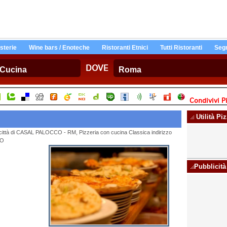
Osterie
Wine bars / Enoteche
Ristoranti Etnici
Tutti Ristoranti
Segn
DOVE
Condivivi Pi
Utilità Pi
a città di CASAL PALOCCO - RM, Pizzeria con cucina Classica indirizzo
CO
Pubblicità