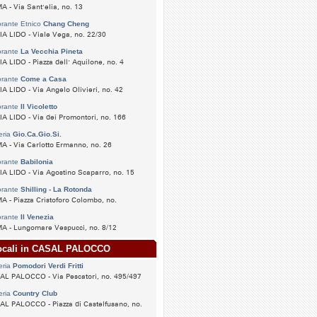
 - Via Sant'elia, no. 13
orante Etnico
Chang Cheng
A LIDO - Viale Vega, no. 22/30
orante
La Vecchia Pineta
A LIDO - Piazza dell' Aquilone, no. 4
orante
Come a Casa
A LIDO - Via Angelo Olivieri, no. 42
orante
Il Vicoletto
A LIDO - Via dei Promontori, no. 166
eria
Gio.Ca.Gio.Si.
 - Via Carlotto Ermanno, no. 26
orante
Babilonia
A LIDO - Via Agostino Scaparro, no. 15
orante
Shilling - La Rotonda
 - Piazza Cristoforo Colombo, no.
orante
Il Venezia
A - Lungomare Vespucci, no. 8/12
locali in CASAL PALOCCO
eria
Pomodori Verdi Fritti
AL PALOCCO - Via Pescatori, no. 495/497
eria
Country Club
L PALOCCO - Piazza di Castelfusano, no.