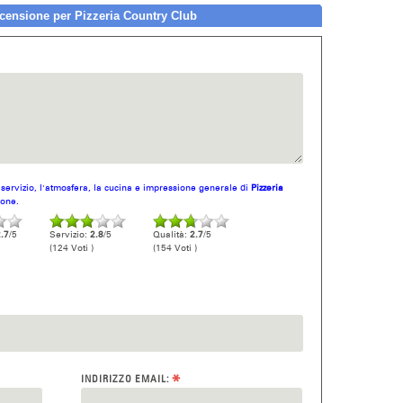
ensione per Pizzeria Country Club
l servizio, l'atmosfera, la cucina e impressione generale di
Pizzeria
ione.
.7
/5
Servizio:
2.8
/5
Qualità:
2.7
/5
(124 Voti )
(154 Voti )
*
INDIRIZZO EMAIL: