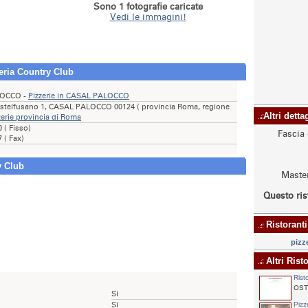
Sono 1 fotografie caricate
Vedi le immagini!
zeria Country Club
LOCCO -
Pizzerie in CASAL PALOCCO
Castelfusano 1, CASAL PALOCCO 00124 ( provincia Roma, regione
Altri dett
zerie provincia di Roma
 ( Fisso)
Fascia 
 ( Fax)
y Club
Master
Questo ris
Ristoranti
pizz
Altri Ris
Rist
OSTI
Si
Si
Pizz