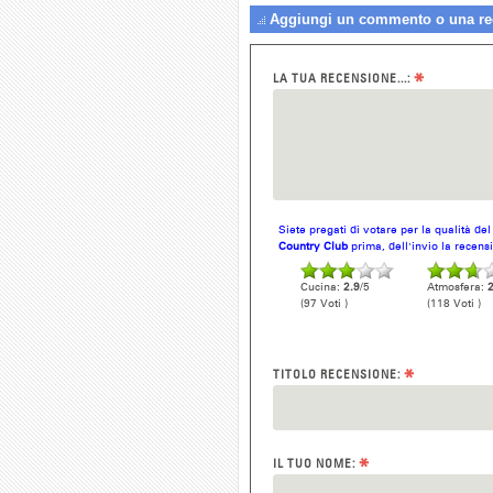
Aggiungi un commento o una rec
*
LA TUA RECENSIONE...:
Siete pregati di votare per la qualità de
Country Club
prima, dell'invio la recens
Cucina:
2.9
/5
Atmosfera:
2
(97 Voti )
(118 Voti )
*
TITOLO RECENSIONE:
*
IL TUO NOME: