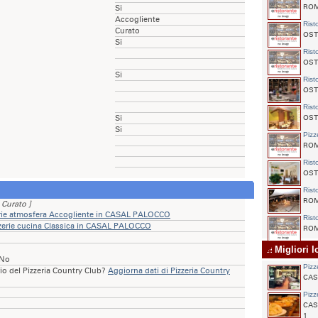
ROMA
Si
Accogliente
Rist
Curato
OSTI
Si
Rist
OSTI
Si
Rist
OSTI
Rist
Si
OSTI
Si
Pizz
ROMA
Rist
OSTI
Rist
ROMA
 Curato ]
rie atmosfera Accogliente in CASAL PALOCCO
Rist
zerie cucina Classica in CASAL PALOCCO
ROM
Migliori 
 No
Pizz
rio del Pizzeria Country Club?
Aggiorna dati di Pizzeria Country
CAS
Pizz
CASA
1