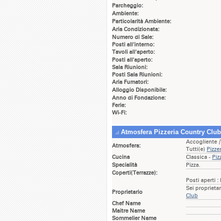
Parcheggio:
Ambiente:
Particolarità Ambiente:
Aria Condizionata:
Numero di Sale:
Posti all'interno:
Tavoli all'aperto:
Posti all'aperto:
Sala Riunioni:
Posti Sala Riunioni:
Aria Fumatori:
Alloggio Disponibile:
Anno di Fondazione:
Ferie:
Wi-Fi:
Atmosfera Pizzeria Country Club
Accogliente
[
Atmosfera:
Tutti(e)
Pizze
Cucina
Classica -
Piz
Specialità
Pizza.
Coperti(Terrazze):
Posti aperti :
Sei proprieta
Proprietario
Club
Chef Name
Maitre Name
Sommelier Name