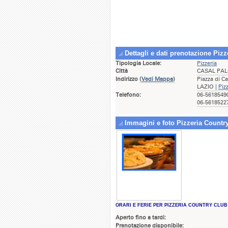
Dettagli e dati prenotazione Piz
Tipologia Locale:
Pizzeria
Città
CASAL PA
Indirizzo
(
Vedi Mappa
)
Piazza di 
LAZIO |
Piz
Telefono:
06-56185490
06-56185227
Immagini e foto Pizzeria Countr
ORARI E FERIE PER PIZZERIA COUNTRY CLUB
Aperto fino a tardi:
Prenotazione disponibile: