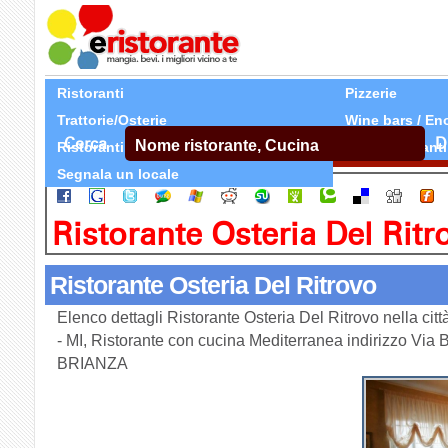
Ristoranti
Pizzerie
Trattorie/Osterie
Wine bars / En
Cerca
D
Ristoranti Etnici
Tutti Ristoranti
Segnala un locale
Ristorante Osteria Del Ritr
Ristorante Osteria Del Ritrovo
Elenco dettagli Ristorante Osteria Del Ritrovo nella 
- MI, Ristorante con cucina Mediterranea indirizzo Vi
BRIANZA