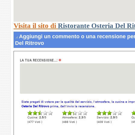
Visita il sito di
Ristorante Osteria Del Ri
Aggiungi un commento o una recensione per 
Del Ritrovo
*
LA TUA RECENSIONE...:
Siete pregati di votare per la qualità del servizio, l'atmosfera, la cucina e im
Osteria Del Ritrovo
prima, dell'invio la recensione.
Cucina:
2.5
/5
Atmosfera:
2.3
/5
Servizio:
2.9
/5
Qu
(477 Voti )
(488 Voti )
(408 Voti )
(4