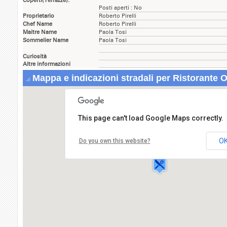
Coperti(Terrazze):
Posti aperti : No
Proprietario
Roberto Pirelli
Chef Name
Roberto Pirelli
Maitre Name
Paola Tosi
Sommelier Name
Paola Tosi
Curiosità
Altre informazioni
Mappa e indicazioni stradali per Ristorante O
This page can't load Google Maps correctly.
Ristorante Osteria Del Ritrovo
Via Bassi,1
O
Do you own this website?
20048 CARATE BRIANZA