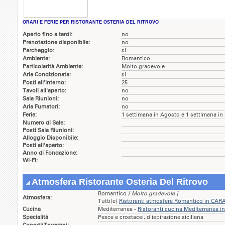
ORARI E FERIE PER RISTORANTE OSTERIA DEL RITROVO
Aperto fino a tardi:
no
Prenotazione disponibile:
no
Parcheggio:
si
Ambiente:
Romantico
Particolarità Ambiente:
Molto gradevole
Aria Condizionata:
si
Posti all'interno:
25
Tavoli all'aperto:
no
Sala Riunioni:
no
Aria Fumatori:
no
Ferie:
1 settimana in Agosto e 1 settimana i
Numero di Sale:
Posti Sala Riunioni:
Alloggio Disponibile:
Posti all'aperto:
Anno di Fondazione:
Wi-Fi:
Atmosfera Ristorante Osteria Del Ritrovo
Romantico
[ Molto gradevole ]
Atmosfera:
Tutti(e)
Ristoranti atmosfera Romantico in CA
Cucina
Mediterranea -
Ristoranti cucina Mediterranea
Specialità
Pesce e crostacei, d'ispirazione siciliana