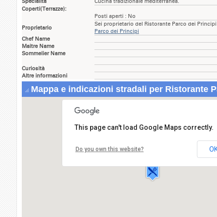
Specialità
Cucina tradizionale mediterranea.
Coperti(Terrazze):
Posti aperti : No
Sei proprietario del Ristorante Parco dei Princip
Proprietario
Parco dei Principi
Chef Name
Maitre Name
Sommelier Name
Curiosità
Altre informazioni
Mappa e indicazioni stradali per Ristorante P
This page can't load Google Maps correctly.
Ristorante Parco dei Principi
Via Poseidonia - Paestum,
O
Do you own this website?
84047 CAPACCIO