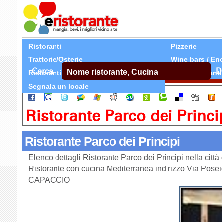
Ristoranti
Pizzerie
Trattorie/Osterie
Wine bars / En
Cerca
D
Ristoranti Etnici
Tutti Ristoranti
Segnala un locale
Ristorante Parco dei Princi
Ristorante Parco dei Principi
Elenco dettagli Ristorante Parco dei Principi nella cit
Ristorante con cucina Mediterranea indirizzo Via Posei
CAPACCIO