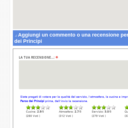
Aggiungi un commento o una recensione per
dei Principi
*
LA TUA RECENSIONE...:
Siete pregati di votare per la qualità del servizio, l'atmosfera, la cucina e im
Parco dei Principi
prima, dell'invio la recensione.
Cucina:
2.9
/5
Atmosfera:
2.7
/5
Servizio:
3.0
/5
Qu
(280 Voti )
(312 Voti )
(279 Voti )
(3