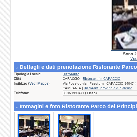
Sono 2 
Ved
Dettagli e dati prenotazione Ristorante Parco
Tipologia Locale:
Ristorante
Città
CAPACCIO -
Ristoranti in CAPACCIO
Indirizzo
(
Vedi Mappa
)
Via Poseidonia - Paestum , CAPACCIO 84047 ( 
CAMPANIA |
Ristoranti provincia di Salerno
Telefono:
0828-1990471 ( Fisso)
Immagini e foto Ristorante Parco dei Principi