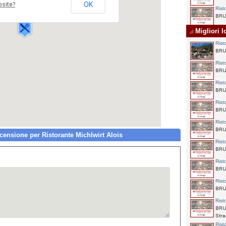
Via Della Chiesa,8
OK
bsite?
Rist
39031 BRUNICO
BRUN
Migliori l
Rist
BRUN
Rist
BRUN
Rist
BRUN
Rist
BRUN
Rist
BRUN
nsione per Ristorante Michlwirt Alois
Rist
BRUN
Rist
BRU
Rist
BRUN
Rist
BRUN
Stra
Rist