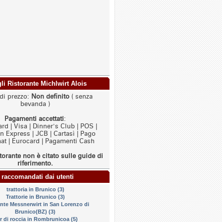
gli Ristorante Michlwirt Alois
di prezzo:
Non definito
( senza
bevanda )
Pagamenti accettati
:
rd | Visa | Dinner's Club | POS |
 Express | JCB | Cartasì | Pago
t | Eurocard | Pagamenti Cash
torante non è citato sulle guide di
riferimento.
 raccomandati dai utenti
trattoria in Brunico (3)
Trattorie in Brunico (3)
ante Messnerwirt in San Lorenzo di
Brunico(BZ) (3)
or di roccia in Rombrunicoa (5)