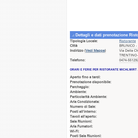
Dettagli e dati prenotazione Rist
Tipologia Locale:
Ristorante
Città
BRUNICO -
Indirizzo
(
Vedi Mappa
)
Via Della C
TRENTINO-
Telefono:
0474-551292
ORARI E FERIE PER RISTORANTE MICHLWIRT 
Aperto fino a tardi:
Prenotazione disponibile:
Parcheggio:
Ambiente:
Particolarità Ambiente:
Aria Condizionata:
Numero di Sale:
Posti all'interno:
Tavoli all'aperto:
Sala Riunioni:
Aria Fumatori:
Wi-Fi:
Posti Sala Riunioni: