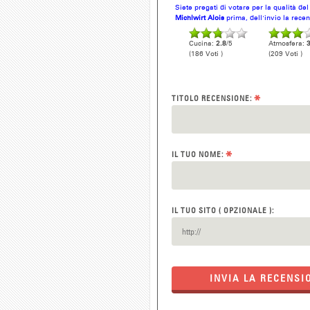
Siete pregati di votare per la qualità de
Michlwirt Alois
prima, dell'invio la rece
Cucina:
2.8
/5
Atmosfera:
3
(186 Voti )
(209 Voti )
*
TITOLO RECENSIONE:
*
IL TUO NOME:
IL TUO SITO ( OPZIONALE ):
INVIA LA RECENSI