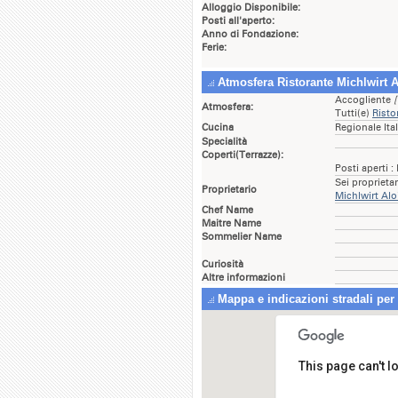
Alloggio Disponibile:
Posti all'aperto:
Anno di Fondazione:
Ferie:
Atmosfera Ristorante Michlwirt A
Accogliente
[
Atmosfera:
Tutti(e)
Risto
Cucina
Regionale Ita
Specialità
Coperti(Terrazze):
Posti aperti :
Sei proprieta
Proprietario
Michlwirt Alo
Chef Name
Maitre Name
Sommelier Name
Curiosità
Altre informazioni
Mappa e indicazioni stradali per 
This page can't 