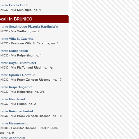
orante
Fabula Erich
ICO - Via Municipio, no. 4
ocali in BRUNICO
orante
Steakhouse Pizzeria Hardimitz'n
ICO - Via Seilbahn, no. 7
orante
Villa S. Caterina
ICO - Frazione Villa S. Caterina, no. 5
orante
Schoenblick
ICO - Via Reiperting, no. 1
orante
Royal Hinterhuber
ICO - Via Pfaffenthal Ried, no. 1/a
orante
Sparber Gertraud
ICO - Via Prack Zu Asch Riscone, no. 17
orante
Reipertingerhof
ICO - Via Reiperting, no. 3/a
orante
Mair Josef
NICO - Via Huben, no. 2
orante
Reischacherhof
ICO - Via Prack Zu Asch Riscone, no. 10
orante
Messnerwirt
ICO - Localita' Riscone, Prack-zu-Ash-
sse, no. 9
orante
Jägerheim