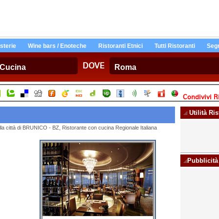
Osterie
Wine bars / Enoteche
Ristoranti Etnici
Tutti Ristoranti
Segn
DOVE
Condivivi Ri
Utilità Ri
ella città di BRUNICO - BZ, Ristorante con cucina Regionale Italiana
Pubblicità