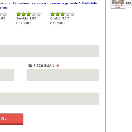
l servizio, l'atmosfera, la cucina e impressione generale di
Ristorante
BRUN
nsione.
.0
/5
Servizio:
2.9
/5
Qualità:
3.1
/5
(147 Voti )
(162 Voti )
*
INDIRIZZO EMAIL:
ONE