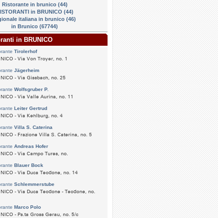
Ristorante in brunico (44)
ISTORANTI in BRUNICO (44)
gionale italiana in brunico (46)
in Brunico (67744)
oranti in BRUNICO
orante
Tirolerhof
ICO - Via Von Troyer, no. 1
orante
Jägerheim
ICO - Via Gissbach, no. 25
orante
Wolfsgruber P.
ICO - Via Valle Aurina, no. 11
orante
Leiter Gertrud
ICO - Via Kehlburg, no. 4
orante
Villa S. Caterina
ICO - Frazione Villa S. Caterina, no. 5
orante
Andreas Hofer
NICO - Via Campo Tures, no.
orante
Blauer Bock
NICO - Via Duca Teodone, no. 14
orante
Schlemmerstube
NICO - Via Duca Teodone - Teodone, no.
orante
Marco Polo
ICO - Ps.ta Gross Gerau, no. 5/c