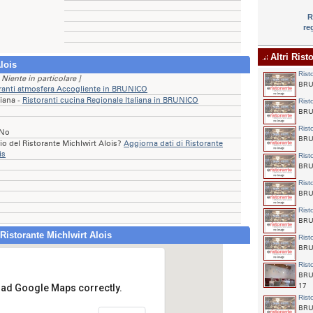
R
re
Altri Rist
lois
Rist
 Niente in particolare ]
BRUN
ranti atmosfera Accogliente in BRUNICO
liana -
Ristoranti cucina Regionale Italiana in BRUNICO
Rist
BRUN
Rist
 No
BRUN
rio del Ristorante Michlwirt Alois?
Aggiorna dati di Ristorante
is
Rist
BRUN
Rist
BRUN
Rist
BRU
Ristorante Michlwirt Alois
Rist
BRU
Rist
BRU
17
load Google Maps correctly.
Rist
Ristorante Michlwirt Alois
BRUN