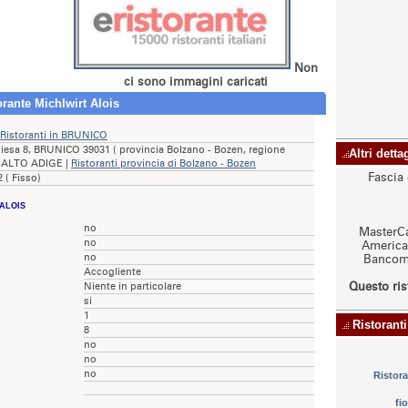
Non
ci sono immagini caricati
orante Michlwirt Alois
Ristoranti in BRUNICO
hiesa 8, BRUNICO 39031 ( provincia Bolzano - Bozen, regione
Altri detta
ALTO ADIGE |
Ristoranti provincia di Bolzano - Bozen
Fascia 
 ( Fisso)
ALOIS
no
MasterCa
no
American
no
Bancoma
Accogliente
Questo ris
Niente in particolare
si
1
Ristoranti
8
no
no
no
Ristor
fi