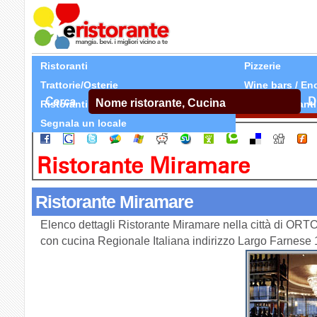
Ristoranti
Pizzerie
Trattorie/Osterie
Wine bars / En
Cerca
D
Ristoranti Etnici
Tutti Ristoranti
Segnala un locale
Ristorante Miramare
Ristorante Miramare
Elenco dettagli Ristorante Miramare nella città di ORT
con cucina Regionale Italiana indirizzo Largo Farne