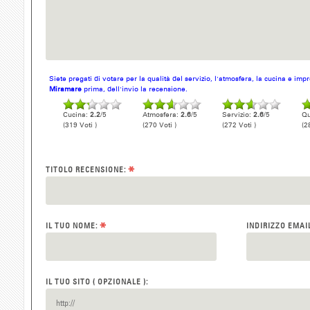
Siete pregati di votare per la qualità del servizio, l'atmosfera, la cucina e im
Miramare
prima, dell'invio la recensione.
Cucina:
2.2
/5
Atmosfera:
2.6
/5
Servizio:
2.6
/5
Qu
(319 Voti )
(270 Voti )
(272 Voti )
(2
*
TITOLO RECENSIONE:
*
IL TUO NOME:
INDIRIZZO EMAI
IL TUO SITO ( OPZIONALE ):