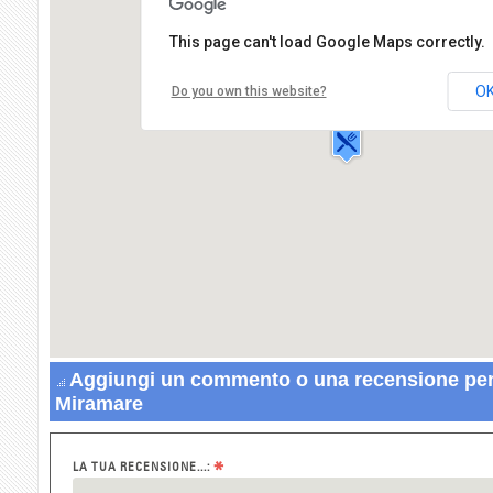
This page can't load Google Maps correctly.
Ristorante Miramare
Largo Farnese,15
O
Do you own this website?
66026 ORTONA
Aggiungi un commento o una recensione per
Miramare
*
LA TUA RECENSIONE...: