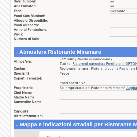
Sala Riunioni:
no
Aria Fumatori:
no
Ferie:
Dicembre
Posti Sala Riunioni:
Alloggio Disponibile:
Posti all'aperto:
Anno di Fondazione:
Wi-Fi:
Numero di Sale:
Atmosfera Ristorante Miramare
Familiare
[ Niente in particolare ]
Atmosfera:
Tutti(e)
Ristoranti atmosfera Familiare in ORTO
Cucina
Regionale Italiana -
Ristoranti cucina Regionale
Specialità
Pesce
Coperti(Terrazze):
Posti aperti : No
Proprietario
Sei proprietario del Ristorante Miramare?
Aggior
Chef Name
Maitre Name
Sommelier Name
Curiosità
Altre informazioni
Mappa e indicazioni stradali per Ristorante 