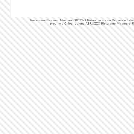
Recensioni Ristoranti Miramare ORTONA Ristorante cucina Regionale Ita
provincia Chieti regione ABRUZZO Ristorante Miramare
R