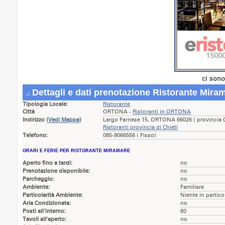
ci sono
Dettagli e dati prenotazione Ristorante Mira
Tipologia Locale:
Ristorante
Città
ORTONA -
Ristoranti in ORTONA
Indirizzo
(
Vedi Mappa
)
Largo Farnese 15, ORTONA 66026 ( provincia 
Ristoranti provincia di Chieti
Telefono:
085-9066556 ( Fisso)
ORARI E FERIE PER RISTORANTE MIRAMARE
Aperto fino a tardi:
no
Prenotazione disponibile:
no
Parcheggio:
no
Ambiente:
Familiare
Particolarità Ambiente:
Niente in partico
Aria Condizionata:
no
Posti all'interno:
60
Tavoli all'aperto:
no