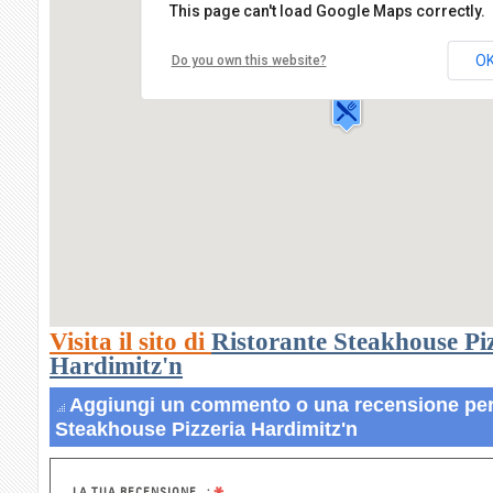
This page can't load Google Maps correctly.
Ristorante Steakhouse Pizzeria Hardimi
Via Seilbahn,7
O
Do you own this website?
39031 BRUNICO
Visita il sito di
Ristorante Steakhouse Pi
Hardimitz'n
Aggiungi un commento o una recensione per
Steakhouse Pizzeria Hardimitz'n
LA TUA RECENSIONE...: