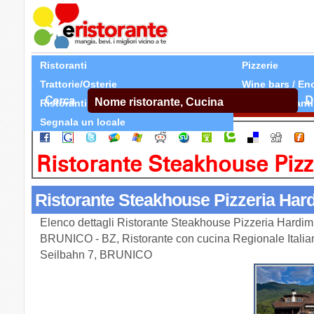
Ristoranti
Pizzerie
Trattorie/Osterie
Wine bars / En
Cerca
D
Ristoranti Etnici
Tutti Ristoranti
Segnala un locale
Ristorante Steakhouse Pizz
Ristorante Steakhouse Pizzeria Hard
Elenco dettagli Ristorante Steakhouse Pizzeria Hardimitz
BRUNICO - BZ, Ristorante con cucina Regionale Italian
Seilbahn 7, BRUNICO