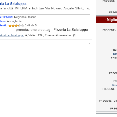
FREGENE - L
ria La Scialuppa
ia in città IMPERIA e indirizzo Via Novaro Angelo Silvio, no.
FREGE
 Pizzeria:
Regionale Italiana
Miglior
fera:
Accogliente
ienti:
3.49 da 5
prenotazione e dettagli
Pizzeria La Scialuppa
FREGENE - L
sioni La Scialuppa
: 0; Visite : 378 ; Commenti recensioni: (0)
1
FRE
Ri
FREG
FREGE
FR
Ris
FREGENE - L
FREGENE - Loc
FREGE