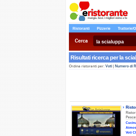
Ristoranti
Pizzerie
Trattorie/
Cerca
Risultati ricerca per la scia
Ordina ristoranti per:
Voti
|
Numero di R
Risto
Risto
Pescat
Cucina
Atmos
Voti Cl