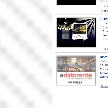
Sito: 
pr
(
Recen
Ris
Rist
Cuci
Atm
Voti
Sito
(
Rec
Risto
Risto
no. 19
Cucina
Atmos
Voti Cl
(
Recen