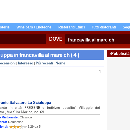
Osterie
Wine bars / Enoteche
Ristoranti Etnici
Tutti Ristoranti
Segn
DOVE
Pubblicità
luppa in francavilla al mare ch ( 4 )
ecensioni
|
Interesso
|
Più recenti
|
Nome
1
rante Salvatore La Scialuppa
rante in città FREGENE e indirizzo Localita' Villaggio dei
ori, Via Silvi Marina, no. 69
 Ristorante:
Classica
fera:
Romantico
ienti:
3.29 da 5