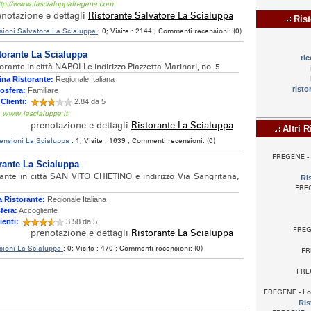
http://www.lascialuppafregene.com
enotazione e dettagli
Ristorante Salvatore La Scialuppa
Rist
sioni Salvatore La Scialuppa
: 0; Visite : 2144 ; Commenti recensioni: (0)
torante La Scialuppa
ri
orante in città NAPOLI e indirizzo Piazzetta Marinari, no. 5
na Ristorante:
Regionale Italiana
risto
osfera:
Familiare
 Clienti:
2.84 da 5
: www.lascialuppa.it
prenotazione e dettagli
Ristorante La Scialuppa
Altri R
ensioni La Scialuppa
: 1; Visite : 1639 ; Commenti recensioni: (0)
FREGENE - L
rante La Scialuppa
rante in città SAN VITO CHIETINO e indirizzo Via Sangritana,
Ri
FREG
 Ristorante:
Regionale Italiana
fera:
Accogliente
ienti:
3.58 da 5
FREGE
prenotazione e dettagli
Ristorante La Scialuppa
sioni La Scialuppa
: 0; Visite : 470 ; Commenti recensioni: (0)
FR
FRE
FREGENE - Loc
Ris