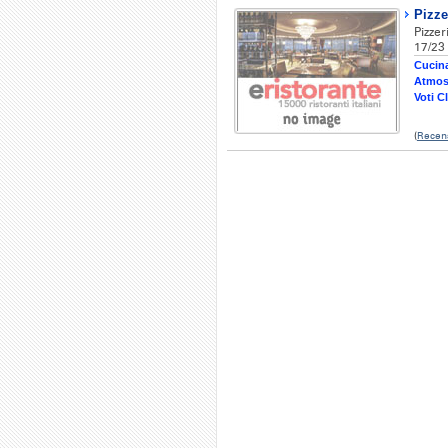
Pizze
Pizzer
17/23
Cucina
Atmos
Voti Cl
(
Recen