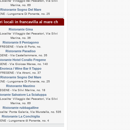
ocalita' Villaggio dei Pescatori, Via Silvi
Marina, no. 69
Ristorante Sogno Del Mare
NE - Lungomare Di Ponente, no. 25
i locali in francavilla al mare ch
Ristorante Gina
ocalita' Villaggio dei Pescatori, Via Silvi
Marina, no. 36
Ristorante Il Pentagono
FREGENE - Viale di Porto, no.
Ristorante Paradiso
GENE - Via Castellammare, no. 35
storante Hotel Corallo Fregene
ENE - Via Gioiosa Marea, no. 140
Enoteca / Wine Bar Il Tappo
FREGENE - Via Atrani, no. 37
Ristorante Sogno Del Mare
NE - Lungomare Di Ponente, no. 25
Ristorante Mastino
EGENE - Via Silvi Marina, no. 18
torante Salvatore La Scialuppa
ocalita' Villaggio dei Pescatori, Via Silvi
Marina, no. 69
Ristorante rubbagalline
alita' Ponte Galeria, Via Muratella, no. 535
Ristorante La Conchiglia
NE - Lungomare di Ponente, no. 4