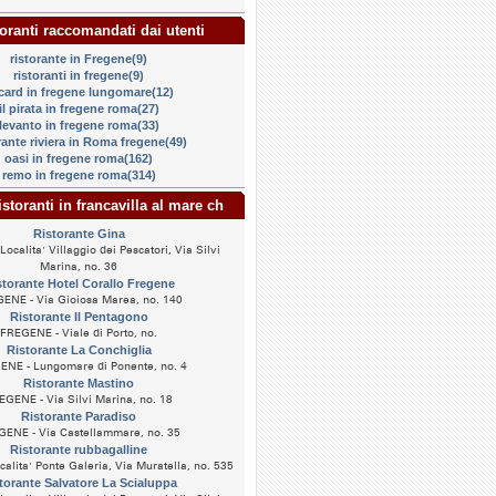
oranti raccomandati dai utenti
ristorante in Fregene(9)
ristoranti in fregene(9)
ccard in fregene lungomare(12)
il pirata in fregene roma(27)
levanto in fregene roma(33)
rante riviera in Roma fregene(49)
oasi in fregene roma(162)
remo in fregene roma(314)
istoranti in francavilla al mare ch
Ristorante Gina
ocalita' Villaggio dei Pescatori, Via Silvi
Marina, no. 36
storante Hotel Corallo Fregene
ENE - Via Gioiosa Marea, no. 140
Ristorante Il Pentagono
FREGENE - Viale di Porto, no.
Ristorante La Conchiglia
NE - Lungomare di Ponente, no. 4
Ristorante Mastino
EGENE - Via Silvi Marina, no. 18
Ristorante Paradiso
GENE - Via Castellammare, no. 35
Ristorante rubbagalline
alita' Ponte Galeria, Via Muratella, no. 535
torante Salvatore La Scialuppa