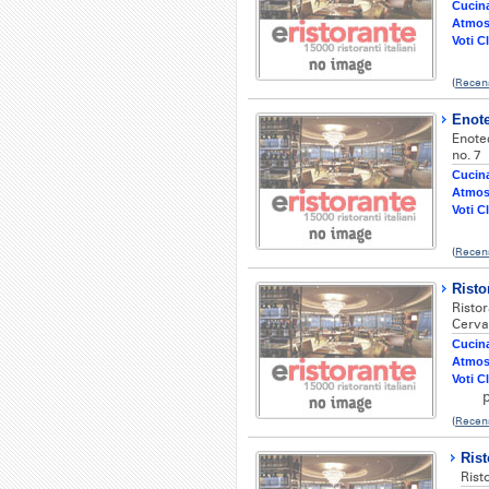
Cucina
Atmos
Voti Cl
(
Recens
Enote
Enotec
no. 7
Cucina
Atmos
Voti Cl
(
Recens
Risto
Risto
Cervar
Cucina
Atmos
Voti Cl
(
Recens
Rist
Rist