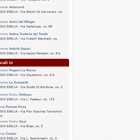
orante
Amarcord
IO EMILIA - Via Martiri Di Cervarolo, no.
orante
Amici del Rifugio
IO EMILIA - Via Gattalupa, no. 88
orante
Antica Trattoria del Tondo
IO EMILIA - Via Fratelli Manfredi, no.
orante
Antichi Sapori
IO EMILIA - Via Isacco Newton, no. 9/a
cali in
orante
Pegaso La Rocca
IO EMILIA - Via Squadroni, no. 3/A
orante
La Scarpetta
IO EMILIA - Via Giotto Di Bordone, no. 2
orante Etnico
Shibuya
IO EMILIA - Via L. Pasteur, no. 123
eria
Pianeta Pizza
IO EMILIA - Via Pier Giacinto Terrachini,
37
orante Etnico
Oasi
IO EMILIA - Via Bizet, no. 5
eria
Condor
IO EMILIA - Via L. Spallanzani, no. 3