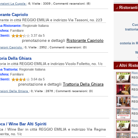
nsioni La Cupola
: 6; Visite : 3309 ; Commenti recensioni: (6)
Ristoranti
orante Capriolo
rante in città REGGIO EMILIA e indirizzo Via Tassoni, no. 223
Cuc
a Ristorante:
Regionale Italiana
trattori
sfera:
Familiare
lienti:
3.37 da 5
prenotazione e dettagli
Ristorante Capriolo
osteria in
nsioni Capriolo
: 0; Visite : 2952 ; Commenti recensioni: (0)
W
toria Della Ghiara
oria in città REGGIO EMILIA e indirizzo Vicolo Folletto, no. 1/c
Altri Risto
a Trattoria:
Regionale Italiana
Rist
sfera:
Familiare
REGG
lienti:
3.64 da 5
prenotazione e dettagli
Trattoria Della Ghiara
Rist
REGG
nsioni Della Ghiara
: 0; Visite : 2876 ; Commenti recensioni: (0)
Rist
REGG
Rist
REGG
Rist
ca / Wine Bar Alti Spiriti
REGG
ca / Wine Bar in città REGGIO EMILIA e indirizzo Via Regina
Rist
rita, no. 1/c
REGG