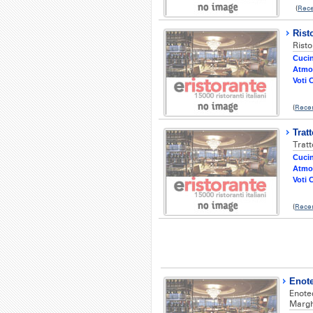
(
Rece
Rist
Risto
Cucin
Atmo
Voti C
(
Rece
Trat
Tratt
Cucin
Atmo
Voti C
(
Rece
Enote
Enote
Marghe