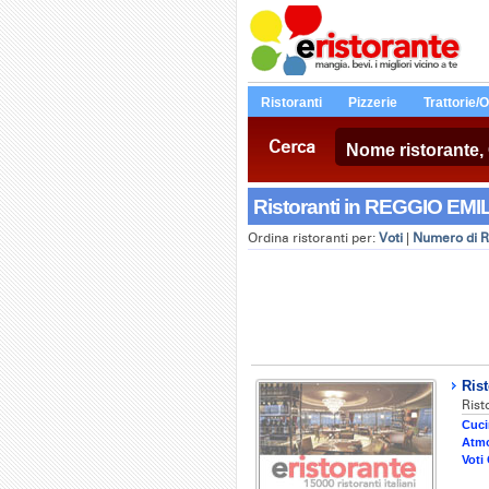
Ristoranti
Pizzerie
Trattorie/
Cerca
Ristoranti in REGGIO EMILI
Ordina ristoranti per:
Voti
|
Numero di R
Ris
Rist
Cuci
Atmo
Voti 