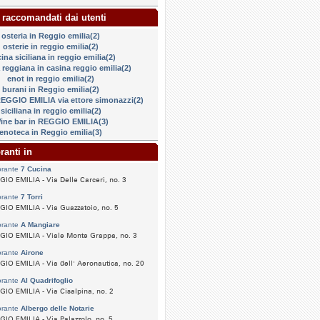
 raccomandati dai utenti
osteria in Reggio emilia(2)
osterie in reggio emilia(2)
ina siciliana in reggio emilia(2)
a reggiana in casina reggio emilia(2)
enot in reggio emilia(2)
burani in Reggio emilia(2)
 REGGIO EMILIA via ettore simonazzi(2)
siciliana in reggio emilia(2)
ine bar in REGGIO EMILIA(3)
enoteca in Reggio emilia(3)
ranti in
orante
7 Cucina
IO EMILIA - Via Delle Carceri, no. 3
orante
7 Torri
IO EMILIA - Via Guazzatoio, no. 5
orante
A Mangiare
IO EMILIA - Viale Monte Grappa, no. 3
orante
Airone
IO EMILIA - Via dell' Aeronautica, no. 20
orante
Al Quadrifoglio
IO EMILIA - Via Cisalpina, no. 2
orante
Albergo delle Notarie
IO EMILIA - Via Palazzolo, no. 5