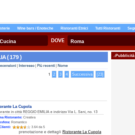
Osterie
Wine bars / Enoteche
Ristoranti Etnici
Tutti Ristoranti
Segn
DOVE
Pubblicità
A ( 179 )
ecensioni
|
Interesso
|
Più recenti
|
Nome
1
2
3
4
Successiva
[23]
torante La Cupola
orante in città REGGIO EMILIA e indirizzo Via L. Sani, no. 13
na Ristorante:
Creativa
sfera:
Romantico
Clienti:
3.64 da 5
prenotazione e dettagli
Ristorante La Cupola