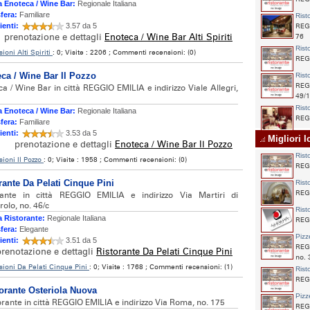
 Enoteca / Wine Bar:
Regionale Italiana
fera:
Familiare
Rist
ienti:
3.57 da 5
REGG
prenotazione e dettagli
Enoteca / Wine Bar Alti Spiriti
76
Rist
ioni Alti Spiriti
: 0; Visite : 2206 ; Commenti recensioni: (0)
REGG
ca / Wine Bar Il Pozzo
Rist
REGG
a / Wine Bar in città REGGIO EMILIA e indirizzo Viale Allegri,
49/1
Rist
 Enoteca / Wine Bar:
Regionale Italiana
REGG
fera:
Familiare
ienti:
3.53 da 5
Migliori lo
prenotazione e dettagli
Enoteca / Wine Bar Il Pozzo
Rist
ioni Il Pozzo
: 0; Visite : 1958 ; Commenti recensioni: (0)
REGG
rante Da Pelati Cinque Pini
Rist
REGG
rante in città REGGIO EMILIA e indirizzo Via Martiri di
olo, no. 46/c
Rist
 Ristorante:
Regionale Italiana
REGG
fera:
Elegante
Pizz
ienti:
3.51 da 5
REGG
prenotazione e dettagli
Ristorante Da Pelati Cinque Pini
no. 
ioni Da Pelati Cinque Pini
: 0; Visite : 1768 ; Commenti recensioni: (1)
Rist
REGG
orante Osteriola Nuova
Pizz
orante in città REGGIO EMILIA e indirizzo Via Roma, no. 175
REGG