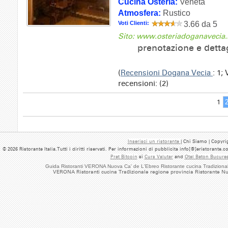
Cucina Osteria:
Veneta
Atmosfera:
Rustico
Voti Clienti:
3.66 da 5
Sito: www.osteriadoganavecia.i
prenotazione e detta
(
Recensioni Dogana Vecia
: 1;
recensioni: (2)
1
Inserisci un ristorante
| Chi Siamo | Copyrig
© 2026 Ristorante Italia.Tutti i diritti riservati. Per informazioni di pubblicita info[@]eristorante.
Pret Bitcoin
si
Curs Valutar
and
Otel Beton Bucures
Guida Ristoranti VERONA Nuova Ca' de L'Ebreo Ristorante cucina Tradiziona
VERONA Ristoranti cucina Tradizionale regione provincia Ristorante N