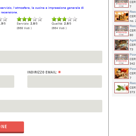
CER
7
l servizio, l'atmosfera, la cucina e impressione generale di
Rist
a recensione.
CER
no. 
.9
/5
Servizio:
2.8
/5
Qualità:
2.8
/5
Rist
(668 Voti )
(664 Voti )
CER
80
Agri
CER
73
Pizz
CER
342
Pizz
*
INDIRIZZO EMAIL:
CER
7
Rist
CER
373
ONE