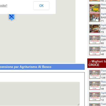
no. 
Via Bosco,12
Rist
OK
bsite?
35030 CERVARESE
ROVO
SANTA CROCE
Agri
BAS
71
Agri
CER
73
Rist
CER
80
Rist
CER
46
Migliori 
CROCE
ensione per Agriturismo Al Bosco
Pizz
CER
126
Rist
CER
46
Agri
CER
12
Trat