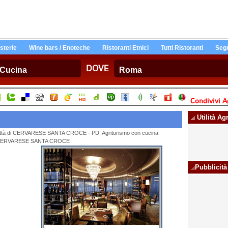
Osterie
Wine bars / Enoteche
Ristoranti Etnici
Tutti Ristoranti
Segn
DOVE
Condivivi A
Utilità Ag
la città di CERVARESE SANTA CROCE - PD, Agriturismo con cucina
 12, CERVARESE SANTA CROCE
Pubblicità