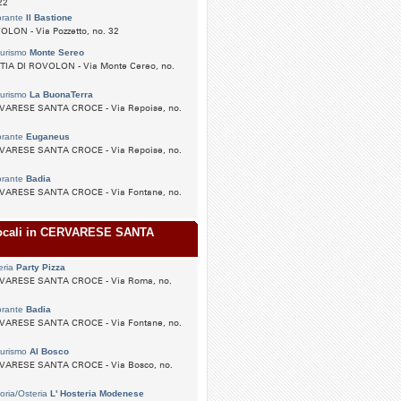
22
orante
Il Bastione
LON - Via Pozzetto, no. 32
turismo
Monte Sereo
TIA DI ROVOLON - Via Monte Cereo, no.
turismo
La BuonaTerra
VARESE SANTA CROCE - Via Repoise, no.
orante
Euganeus
VARESE SANTA CROCE - Via Repoise, no.
orante
Badia
VARESE SANTA CROCE - Via Fontane, no.
locali in CERVARESE SANTA
eria
Party Pizza
VARESE SANTA CROCE - Via Roma, no.
orante
Badia
VARESE SANTA CROCE - Via Fontane, no.
turismo
Al Bosco
VARESE SANTA CROCE - Via Bosco, no.
toria/Osteria
L' Hosteria Modenese