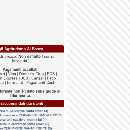
agli Agriturismo Al Bosco
di prezzo:
Non definito
( senza
bevanda )
Pagamenti accettati
:
rd | Visa | Dinner's Club | POS |
 Express | JCB | Cartasì | Pago
t | Eurocard | Pagamenti Cash
torante non è citato sulle guide di
riferimento.
 raccomandati dai utenti
erie in Cervarese santa croce (3)
 al casale in a CERVARESE SANTA CROCE
torante il casale di nonna lui (4)
rante in cervarese santa croce (5)
o in CERVARESE SANTA CROCE (5)