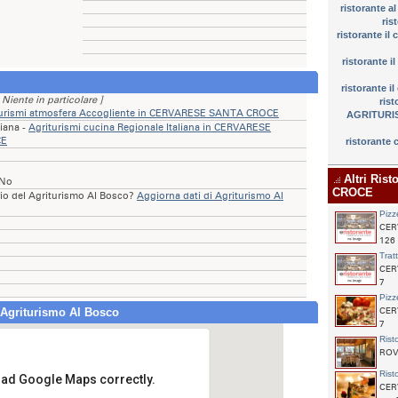
ristorante 
ris
ristorante i
ristorante 
ristorante 
 Niente in particolare ]
rist
turismi atmosfera Accogliente in CERVARESE SANTA CROCE
AGRITURIS
liana -
Agriturismi cucina Regionale Italiana in CERVARESE
CE
ristorante
Altri Ris
 No
CROCE
rio del Agriturismo Al Bosco?
Aggiorna dati di Agriturismo Al
Pizz
CER
126
Trat
CER
7
Pizz
 Agriturismo Al Bosco
CER
7
Rist
ROVO
Rist
load Google Maps correctly.
CER
Agriturismo Al Bosco