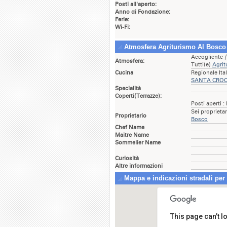
Posti all'aperto:
Anno di Fondazione:
Ferie:
Wi-Fi:
Atmosfera Agriturismo Al Bosco
Accogliente
[
Atmosfera:
Tutti(e)
Agri
Cucina
Regionale Ita
SANTA CRO
Specialità
Coperti(Terrazze):
Posti aperti :
Sei proprieta
Proprietario
Bosco
Chef Name
Maitre Name
Sommelier Name
Curiosità
Altre informazioni
Mappa e indicazioni stradali per
This page can't 