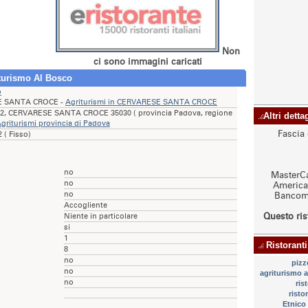
Non
ci sono immagini caricati
iturismo Al Bosco
o
E SANTA CROCE -
Agriturismi in CERVARESE SANTA CROCE
12, CERVARESE SANTA CROCE 35030 ( provincia Padova, regione
Altri dett
griturismi provincia di Padova
Fascia 
 ( Fisso)
no
MasterCa
no
American
no
Bancoma
Accogliente
Questo ris
Niente in particolare
si
1
Ristoranti
8
no
pizz
no
agriturismo
no
ris
risto
Etnic