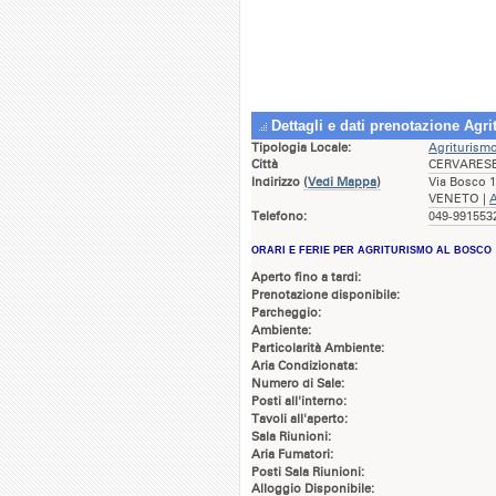
Dettagli e dati prenotazione Agr
Tipologia Locale:
Agriturism
Città
CERVARES
Indirizzo
(
Vedi Mappa
)
Via Bosco 
VENETO |
A
Telefono:
049-9915532
ORARI E FERIE PER AGRITURISMO AL BOSCO
Aperto fino a tardi:
Prenotazione disponibile:
Parcheggio:
Ambiente:
Particolarità Ambiente:
Aria Condizionata:
Numero di Sale:
Posti all'interno:
Tavoli all'aperto:
Sala Riunioni:
Aria Fumatori:
Posti Sala Riunioni:
Alloggio Disponibile: