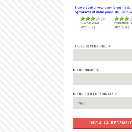
Siete pregati di votare per la qualità de
Agriturismo Al Bosco
prima, dell'invio l
Cucina:
2.9
/5
Atmosfera:
2
(625 Voti )
(623 Voti )
*
TITOLO RECENSIONE:
*
IL TUO NOME:
IL TUO SITO ( OPZIONALE ):
INVIA LA RECENSI