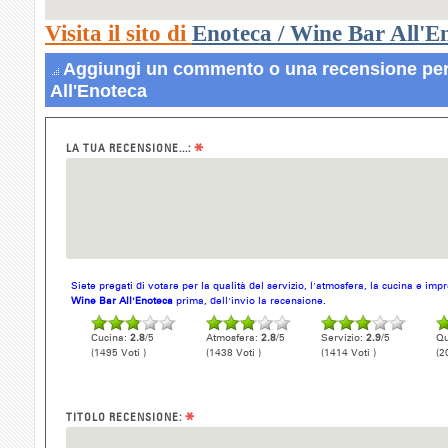
Visita il sito di
Enoteca / Wine Bar All'E
Aggiungi un commento o una recensione per
All'Enoteca
*
LA TUA RECENSIONE...:
Siete pregati di votare per la qualità del servizio, l'atmosfera, la cucina e im
Wine Bar All'Enoteca
prima, dell'invio la recensione.
Cucina:
2.8
/5
Atmosfera:
2.8
/5
Servizio:
2.9
/5
Qu
(1495 Voti )
(1438 Voti )
(1414 Voti )
(2
*
TITOLO RECENSIONE: