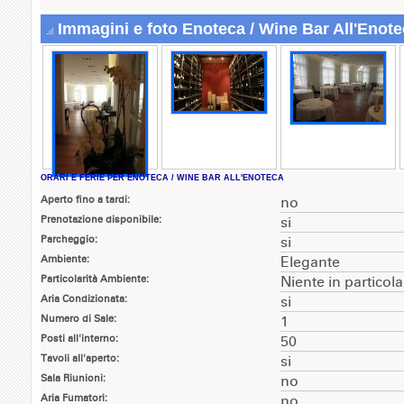
Immagini e foto Enoteca / Wine Bar All'Enot
ORARI E FERIE PER ENOTECA / WINE BAR ALL'ENOTECA
Aperto fino a tardi:
no
Prenotazione disponibile:
si
Parcheggio:
si
Ambiente:
Elegante
Particolarità Ambiente:
Niente in particola
Aria Condizionata:
si
Numero di Sale:
1
Posti all'interno:
50
Tavoli all'aperto:
si
Sala Riunioni:
no
Aria Fumatori:
no