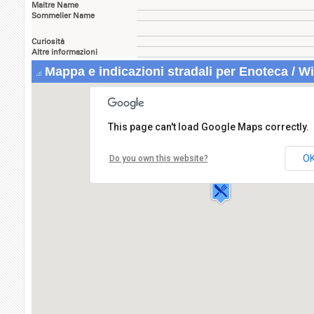
Maitre Name
Sommelier Name
Curiosità
Altre informazioni
Mappa e indicazioni stradali per Enoteca / W
This page can't load Google Maps correctly.
Enoteca / Wine Bar All'Enoteca
Via Roma,57
O
Do you own this website?
12043 CANALE