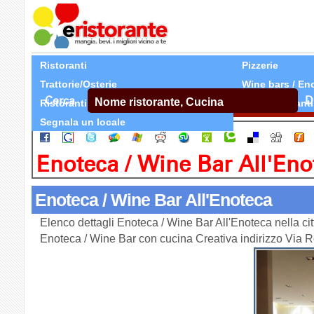
Ristoranti
Pizzerie
Trattorie/Osterie
Wine bars / En
Cerca
D
Ristoranti Etnici
Tutti Ristoranti
Segnala un locale
Enoteca / Wine Bar All'Eno
Enoteca / Wine Bar All'Enoteca
Elenco dettagli Enoteca / Wine Bar All'Enoteca nella c
Enoteca / Wine Bar con cucina Creativa indirizzo Vi