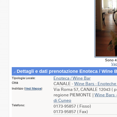
Sono 4 
Ved
Dettagli e dati prenotazione Enoteca / Wine B
Enoteca / Wine Bar
Tipologia Locale:
Città
CANALE -
Wine Bars - Enotech
Indirizzo
(
Vedi Mappa
)
Via Roma 57, CANALE 12043 ( p
regione PIEMONTE |
Wine Bars 
di Cuneo
Telefono:
0173-95857 ( Fisso)
0173-95857 ( Fax)