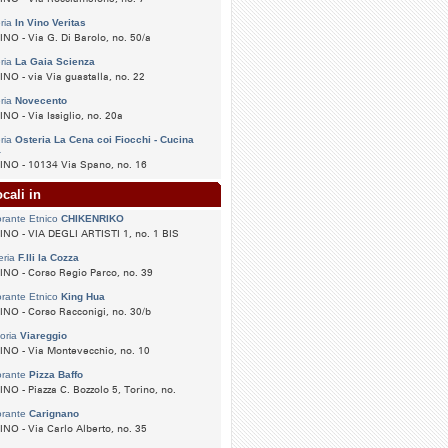
ria
In Vino Veritas
NO - Via G. Di Barolo, no. 50/a
ria
La Gaia Scienza
NO - via Via guastalla, no. 22
ria
Novecento
NO - Via Issiglio, no. 20a
ria
Osteria La Cena coi Fiocchi - Cucina
a
NO - 10134 Via Spano, no. 16
cali in
orante Etnico
CHIKENRIKO
NO - VIA DEGLI ARTISTI 1, no. 1 BIS
eria
F.lli la Cozza
NO - Corso Regio Parco, no. 39
orante Etnico
King Hua
NO - Corso Racconigi, no. 30/b
toria
Viareggio
NO - Via Montevecchio, no. 10
orante
Pizza Baffo
NO - Piazza C. Bozzolo 5, Torino, no.
orante
Carignano
NO - Via Carlo Alberto, no. 35