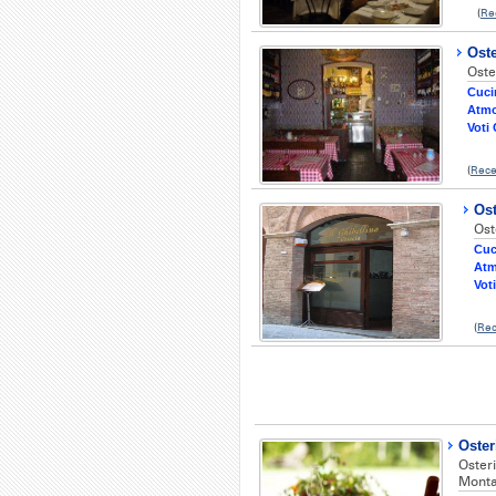
(
Re
Oste
Oste
Cuci
Atmo
Voti 
(
Rece
Ost
Ost
Cuc
Atm
Voti
(
Rec
Oster
Oster
Monta