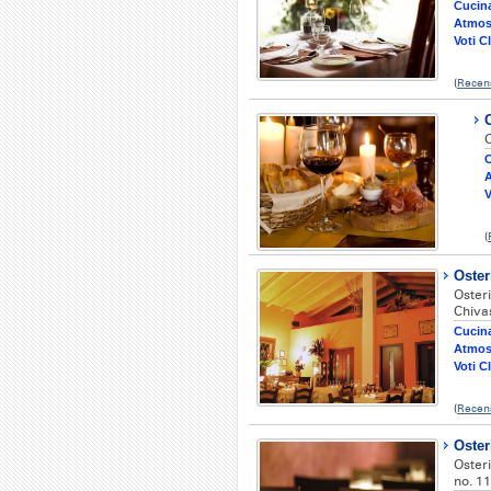
Cucina
Atmos
Voti Cl
(
Recen
O
O
C
A
V
(
Oster
Oster
Chiva
Cucina
Atmos
Voti Cl
(
Recens
Oster
Oster
no. 11