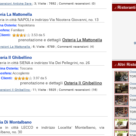
censioni Antiche Sere
: 3; Visite : 7692 ; Commenti recensioni: (0)
Ristoranti
ria La Mattonella
ria in città NAPOLI e indirizzo Via Nicotera Giovanni, no. 13
na Osteria:
Napoletana
sfera:
Familiare
Clienti:
3.53 da 5
prenotazione e dettagli
Osteria La Mattonella
g
nsioni La Mattonella
: 6; Visite : 6789 ; Commenti recensioni: (4)
eria Il Ghibellino
eria in città SIENA e indirizzo Via Dei Pellegrini, no. 26
Altri Risto
ina Osteria:
Toscana
Oste
osfera:
Accogliente
TORI
 Clienti:
3.97 da 5
prenotazione e dettagli
Osteria Il Ghibellino
Oste
TORI
ensioni Il Ghibellino
: 11; Visite : 5925 ; Commenti recensioni: (16)
Oste
TORI
Oste
TORI
Oste
ia Di Montalbano
TOR
ia in città LECCO e indirizzo Localita' Montalbano, via
Oste
lbano, no. 30
TORI