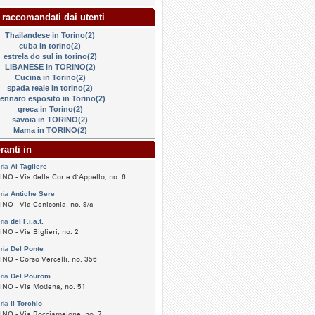
 raccomandati dai utenti
Thailandese in Torino(2)
cuba in torino(2)
estrela do sul in torino(2)
LIBANESE in TORINO(2)
Cucina in Torino(2)
spada reale in torino(2)
ennaro esposito in Torino(2)
greca in Torino(2)
savoia in TORINO(2)
Mama in TORINO(2)
ranti in
ria
Al Tagliere
NO - Via della Corte d'Appello, no. 6
ria
Antiche Sere
NO - Via Cenischia, no. 9/a
ria
del F.i.a.t.
NO - Via Biglieri, no. 2
ria
Del Ponte
NO - Corso Vercelli, no. 356
ria
Del Pourom
INO - Via Modena, no. 51
ria
Il Torchio
NO - Via Rocciamelone, no. 7