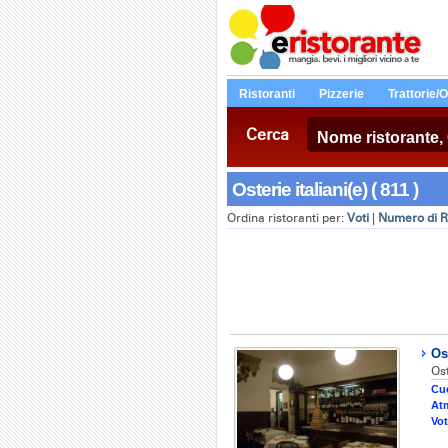
Ristoranti
Pizzerie
Trattorie/
Cerca
Osterie italiani(e) ( 811 )
Ordina ristoranti per:
Voti
|
Numero di R
Os
Ost
Cuc
At
Vot