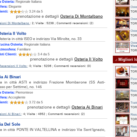
 Osteria:
Regionale Italiana
fera:
Elegante
Oste
ienti:
3.24 da 5
TORI
prenotazione e dettagli
Osteria Di Montalbano
Oste
sioni Di Montalbano
: 2; Visite : 5238 ; Commenti recensioni: (2)
TORI
Oste
steria Il Volto
TORI
steria in città ISEO e indirizzo Via Mirolte, no. 33
Oste
ucina Osteria:
Regionale Italiana
Viv
tmosfera:
Familiare
TORI
oti Clienti:
3.4 da 5
prenotazione e dettagli
Osteria Il Volto
Migliori lo
Recensioni Il Volto
: 0; Visite : 5206 ; Commenti recensioni: (0)
Rist
TORI
ia Ai Binari
Pizz
ia in città ASTI e indirizzo Frazione Mombarone (SS Asti-
TORI
sso per Settime), no. 145
Rist
 Osteria:
Piemontese
TORI
fera:
Accogliente
ienti:
3.72 da 5
Trat
prenotazione e dettagli
Osteria Ai Binari
TORI
ioni Ai Binari
: 4; Visite : 4952 ; Commenti recensioni: (2)
Rist
TORI
ia Del Sole
Rist
ia in città PONTE IN VALTELLINA e indirizzo Via Sant'Ignazio,
TORI