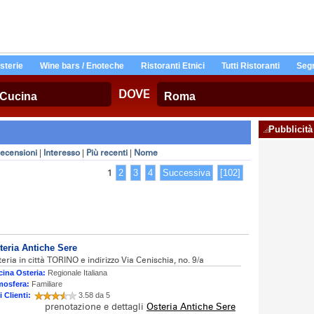
Osterie
Wine bars / Enoteche
Ristoranti Etnici
Tutti Ristoranti
Segn
DOVE
Pubblicità
ecensioni
|
Interesso
|
Più recenti
|
Nome
1
2
3
4
Successiva
[102]
teria Antiche Sere
eria in città TORINO e indirizzo Via Cenischia, no. 9/a
ina Osteria:
Regionale Italiana
mosfera:
Familiare
i Clienti:
3.58 da 5
prenotazione e dettagli
Osteria Antiche Sere