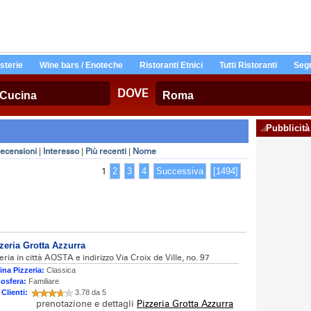
Osterie
Wine bars / Enoteche
Ristoranti Etnici
Tutti Ristoranti
Segn
DOVE
Pubblicità
ecensioni
|
Interesso
|
Più recenti
|
Nome
1
2
3
4
Successiva
[1494]
zeria Grotta Azzurra
eria in città AOSTA e indirizzo Via Croix de Ville, no. 97
ina Pizzeria:
Classica
osfera:
Familiare
 Clienti:
3.78 da 5
prenotazione e dettagli
Pizzeria Grotta Azzurra