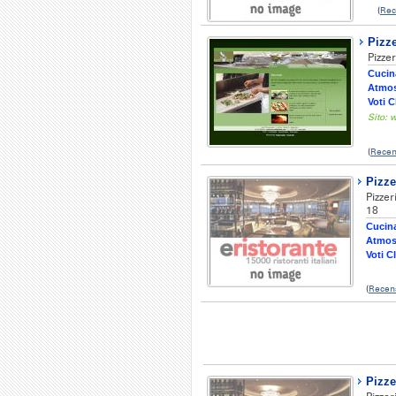
(
Rec
Pizze
Pizzer
Cucina
Atmos
Voti C
Sito: 
(
Recen
Pizze
Pizzer
18
Cucina
Atmos
Voti Cl
(
Recen
Pizze