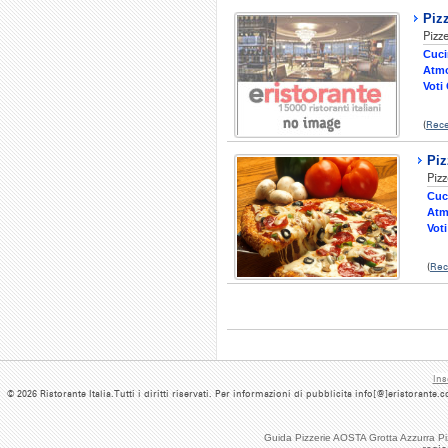
Pizz
Pizz
Cuci
Atmo
Voti 
(
Rece
Piz
Pizz
Cuc
Atm
Voti
(
Rec
Ins
© 2026 Ristorante Italia.Tutti i diritti riservati. Per informazioni di pubblicita info[@]eristorante
Guida Pizzerie AOSTA Grotta Azzurra Pi