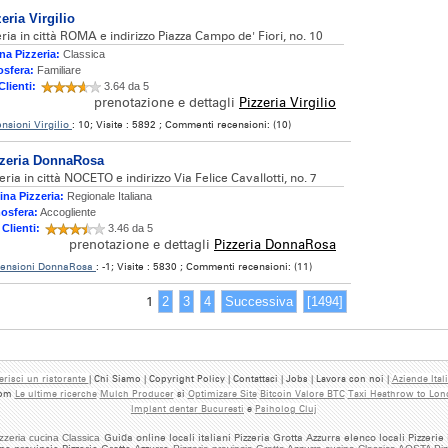
eria Virgilio
eria in città ROMA e indirizzo Piazza Campo de' Fiori, no. 10
na Pizzeria:
Classica
sfera:
Familiare
Clienti:
3.64 da 5
prenotazione e dettagli
Pizzeria Virgilio
nsioni Virgilio
: 10; Visite : 5892 ; Commenti recensioni: (10)
zeria DonnaRosa
eria in città NOCETO e indirizzo Via Felice Cavallotti, no. 7
ina Pizzeria:
Regionale Italiana
osfera:
Accogliente
 Clienti:
3.46 da 5
prenotazione e dettagli
Pizzeria DonnaRosa
ensioni DonnaRosa
: -1; Visite : 5830 ; Commenti recensioni: (11)
1
2
3
4
Successiva
[1494]
erisci un ristorante
| Chi Siamo | Copyright Policy | Contattaci | Jobs | Lavora con noi |
Aziende Ital
.com
Le ultime ricerche
Mulch Producer
si
Optimizare Site
Bitcoin Valore BTC
Taxi Heathrow to Lo
Implant dentar Bucuresti
e
Psiholog Cluj
zzeria cucina Classica
Guida online locali italiani Pizzeria Grotta Azzurra elenco locali Pizzerie