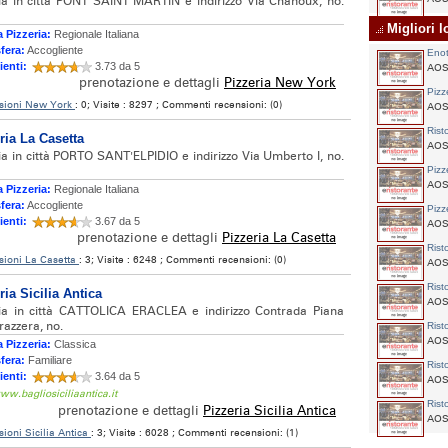
ria in città PONT SAINT MARTIN e indirizzo Via Chanoux, no.
Migliori lo
 Pizzeria:
Regionale Italiana
fera:
Accogliente
Enot
ienti:
3.73 da 5
AOS
prenotazione e dettagli
Pizzeria New York
Pizz
sioni New York
: 0; Visite : 8297 ; Commenti recensioni: (0)
AOST
Rist
ria La Casetta
AOST
ia in città PORTO SANT'ELPIDIO e indirizzo Via Umberto I, no.
Pizz
AOST
 Pizzeria:
Regionale Italiana
fera:
Accogliente
Pizz
ienti:
3.67 da 5
AOST
prenotazione e dettagli
Pizzeria La Casetta
Rist
sioni La Casetta
: 3; Visite : 6248 ; Commenti recensioni: (0)
AOST
Rist
ria Sicilia Antica
AOST
ria in città CATTOLICA ERACLEA e indirizzo Contrada Piana
razzera, no.
Rist
AOST
 Pizzeria:
Classica
fera:
Familiare
Rist
ienti:
3.64 da 5
AOST
ww.bagliosiciliaantica.it
Rist
prenotazione e dettagli
Pizzeria Sicilia Antica
AOST
ioni Sicilia Antica
: 3; Visite : 6028 ; Commenti recensioni: (1)