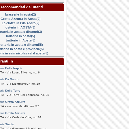
 raccomandati dai utenti
brasserie in aosta(2)
Grotta Azzurra in Aosta(2)
La clotze in Pila Aosta(2)
osteria in AOSTA(3)
osteria in aosta e dintorni(3)
trattoria in aosta(5)
trattorie in Aosta(5)
rattoria in aosta e dintorni(5)
attoria in aosta e provincia(5)
ria in sain nicolas val d aosta(5)
ranti in
eria
Bella Napoli
A - Via Lucat Silvano, no. 6
eria
Da Mauro
TA - Via Montmayeur, no. 29
eria
Della Torre
A - Via Torre Del Lebbroso, no. 29
eria
Grotta Azzurra
A - via croci di città, no. 97
eria
Grotta Azzurra
A - Via Croix de Ville, no. 97
eria
Stadio
A - Via Giuseppe Mazzini, no. 14