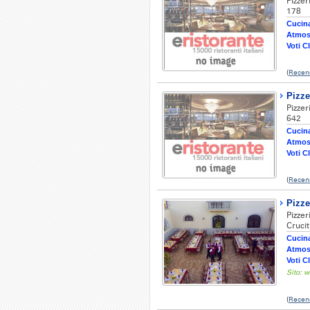
Pizze
178
Cucina
Atmos
Voti Cl
(
Recen
Pizze
Pizzer
642
Cucina
Atmos
Voti Cl
(
Recen
Pizze
Pizze
Crucit
Cucina
Atmos
Voti Cl
Sito: w
(
Recens