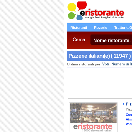
Ristoranti
Pizzerie
Trattorie/
Cerca
Pizzerie italiani(e) ( 11947 )
Ordina ristoranti per:
Voti
|
Numero di R
Piz
Pizz
Cuc
Atm
Voti