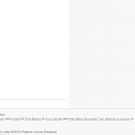
iane
ndon
and
Airsoft
si
Pret Bitcoin
si
Curs Valutar
and
Otel Beton Bucuresti
Taxi Gatwick to London
e
 in città AOSTA Pizzerie cucina {litchens}