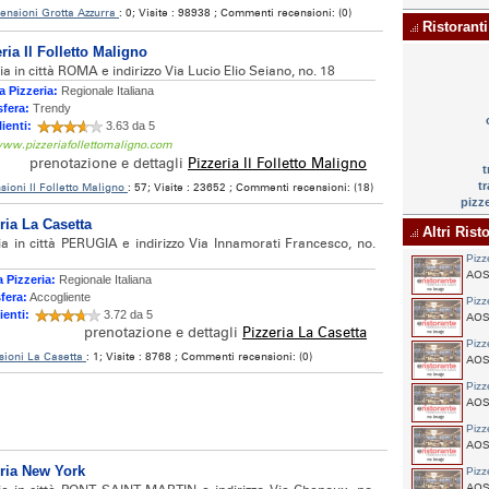
ensioni Grotta Azzurra
: 0; Visite : 98938 ; Commenti recensioni: (0)
Ristoranti
ria Il Folletto Maligno
ia in città ROMA e indirizzo Via Lucio Elio Seiano, no. 18
 Pizzeria:
Regionale Italiana
fera:
Trendy
lienti:
3.63 da 5
www.pizzeriafollettomaligno.com
prenotazione e dettagli
Pizzeria Il Folletto Maligno
t
tr
sioni Il Folletto Maligno
: 57; Visite : 23652 ; Commenti recensioni: (18)
pizze
ria La Casetta
Altri Risto
ia in città PERUGIA e indirizzo Via Innamorati Francesco, no.
Pizz
AOST
 Pizzeria:
Regionale Italiana
fera:
Accogliente
Pizz
ienti:
3.72 da 5
AOS
prenotazione e dettagli
Pizzeria La Casetta
Pizz
sioni La Casetta
: 1; Visite : 8768 ; Commenti recensioni: (0)
AOST
Pizz
AOST
Pizz
AOST
ria New York
Pizz
AOST