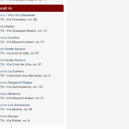
cali in
eca / Wine Bar
Liberatutti
TA - Via Chambery, no. 98
eria
Stadio
A - Via Giuseppe Mazzini, no. 14
orante
Carillon
A - Via Edouard Aubert, no. 74
eria
Grotta Azzurra
A - via croci di città, no. 97
eria
Grotta Azzurra
A - Via Croix de Ville, no. 97
orante
La Croisee
A - Viale Gran San Bernardo, no. 5
orante
Gregorini Filippo
A - Via Sant'anselmo, no. 121
orante
Moderno
A - Via Edouard Aubert, no. 21
orante
Les Geraniums
A - Via Betulle, no. 55
orante
Europe
A - Via Ribitel, no. 8