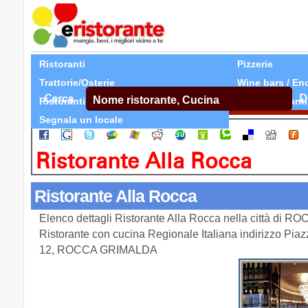
Ristoranti
Pizzerie
Trattorie/Osterie
Wine bars / En
Cerca
D
Ristoranti Etnici
Tutti Ristoranti
Segnala un locale
Ristorante Alla Rocca
Ristorante Alla Rocca
Elenco dettagli Ristorante Alla Rocca nella città di 
Ristorante con cucina Regionale Italiana indirizzo Pia
12, ROCCA GRIMALDA