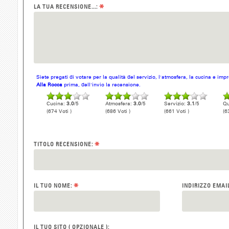
*
LA TUA RECENSIONE...:
Siete pregati di votare per la qualità del servizio, l'atmosfera, la cucina e im
Alla Rocca
prima, dell'invio la recensione.
Cucina:
3.0
/5
Atmosfera:
3.0
/5
Servizio:
3.1
/5
Qu
(674 Voti )
(686 Voti )
(661 Voti )
(6
*
TITOLO RECENSIONE:
*
IL TUO NOME:
INDIRIZZO EMAI
IL TUO SITO ( OPZIONALE ):