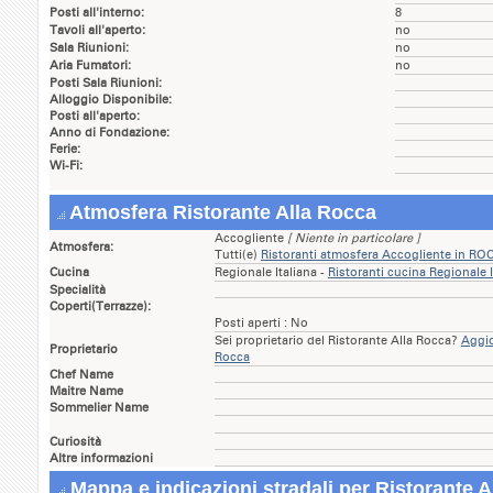
Posti all'interno:
8
Tavoli all'aperto:
no
Sala Riunioni:
no
Aria Fumatori:
no
Posti Sala Riunioni:
Alloggio Disponibile:
Posti all'aperto:
Anno di Fondazione:
Ferie:
Wi-Fi:
Atmosfera Ristorante Alla Rocca
Accogliente
[ Niente in particolare ]
Atmosfera:
Tutti(e)
Ristoranti atmosfera Accogliente in 
Cucina
Regionale Italiana -
Ristoranti cucina Regional
Specialità
Coperti(Terrazze):
Posti aperti : No
Sei proprietario del Ristorante Alla Rocca?
Aggio
Proprietario
Rocca
Chef Name
Maitre Name
Sommelier Name
Curiosità
Altre informazioni
Mappa e indicazioni stradali per Ristorante 