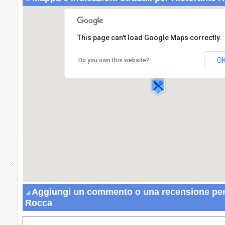
This page can't load Google Maps correctly.
Ristorante Alla Rocca
Piazza Senatore
Borgatta,12
O
Do you own this website?
15078 ROCCA
GRIMALDA
Aggiungi un commento o una recensione per 
Rocca