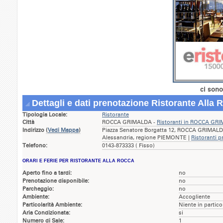
ci sono
Dettagli e dati prenotazione Ristorante Alla 
Tipologia Locale:
Ristorante
Città
ROCCA GRIMALDA -
Ristoranti in ROCCA GR
Indirizzo
(
Vedi Mappa
)
Piazza Senatore Borgatta 12, ROCCA GRIMALDA
Alessandria, regione PIEMONTE |
Ristoranti p
Telefono:
0143-873333 ( Fisso)
ORARI E FERIE PER RISTORANTE ALLA ROCCA
Aperto fino a tardi:
no
Prenotazione disponibile:
no
Parcheggio:
no
Ambiente:
Accogliente
Particolarità Ambiente:
Niente in partico
Aria Condizionata:
si
Numero di Sale:
1