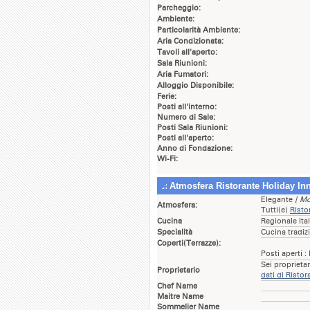
Parcheggio:
Ambiente:
Particolarità Ambiente:
Aria Condizionata:
Tavoli all'aperto:
Sala Riunioni:
Aria Fumatori:
Alloggio Disponibile:
Ferie:
Posti all'interno:
Numero di Sale:
Posti Sala Riunioni:
Posti all'aperto:
Anno di Fondazione:
Wi-Fi:
Atmosfera Ristorante Holiday In
Elegante
[ Mo
Atmosfera:
Tutti(e)
Risto
Cucina
Regionale Ita
Specialità
Cucina tradizi
Coperti(Terrazze):
Posti aperti :
Sei proprieta
Proprietario
dati di Risto
Chef Name
Maitre Name
Sommelier Name