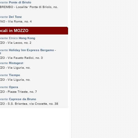
orante
Ponte di Briolo
REMBO - Localita' Ponte di Briolo, no.
orante
Del Tone
NO - Via Roma, no. 4
locali in MOZZO
orante Etnico
Hong Kong
O - Via Lecco, no. 2
orante
Holiday Inn Express Bergamo -
t
O - Via Fausto Radici, no. 3
orante
Ristogest
O - Via Liguria, no.
orante
Tiempo
O - Via Liguria, no.
orante
Opera
O - Piazza Trieste, no. 7
orante
Caprese da Bruno
O - S.S. Briantea, via Crocette, no. 38