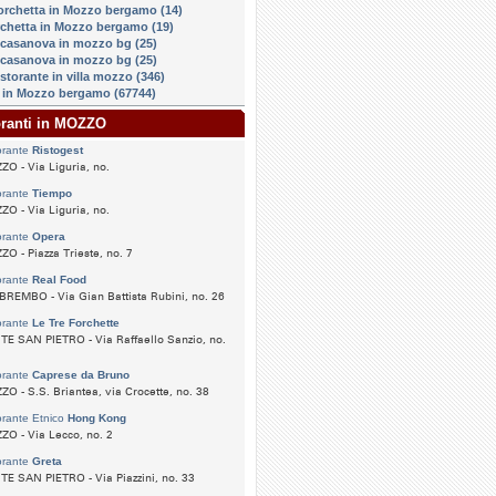
orchetta in Mozzo bergamo (14)
rchetta in Mozzo bergamo (19)
casanova in mozzo bg (25)
casanova in mozzo bg (25)
istorante in villa mozzo (346)
in Mozzo bergamo (67744)
oranti in MOZZO
orante
Ristogest
O - Via Liguria, no.
orante
Tiempo
O - Via Liguria, no.
orante
Opera
O - Piazza Trieste, no. 7
orante
Real Food
REMBO - Via Gian Battista Rubini, no. 26
orante
Le Tre Forchette
E SAN PIETRO - Via Raffaello Sanzio, no.
orante
Caprese da Bruno
O - S.S. Briantea, via Crocette, no. 38
orante Etnico
Hong Kong
O - Via Lecco, no. 2
orante
Greta
E SAN PIETRO - Via Piazzini, no. 33