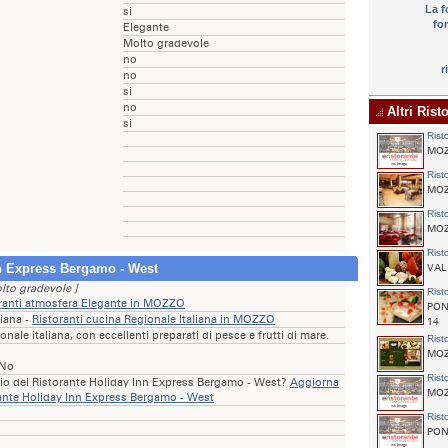
La f
si
fo
Elegante
Molto gradevole
no
r
no
si
no
Altri Rist
si
Rist
MOZZ
Rist
MOZZ
Rist
MOZZ
Rist
n Express Bergamo - West
VALB
lto gradevole ]
Rist
ranti atmosfera Elegante in MOZZO
PONT
liana -
Ristoranti cucina Regionale Italiana in MOZZO
14
onale italiana, con eccellenti preparati di pesce e frutti di mare.
Rist
MOZZ
 No
Rist
rio del Ristorante Holiday Inn Express Bergamo - West?
Aggiorna
MOZZ
rante Holiday Inn Express Bergamo - West
Rist
PONT