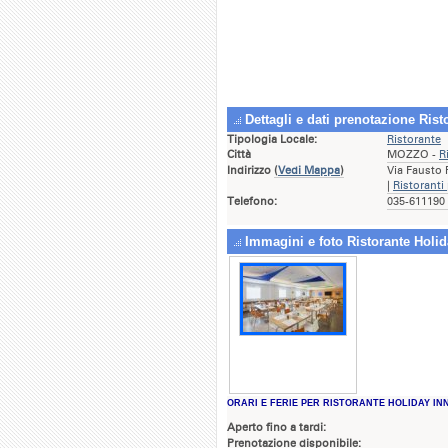
Dettagli e dati prenotazione Ris
Tipologia Locale:
Ristorante
Città
MOZZO -
R
Indirizzo
(
Vedi Mappa
)
Via Fausto
|
Ristoranti
Telefono:
035-611190 
Immagini e foto Ristorante Holi
ORARI E FERIE PER RISTORANTE HOLIDAY IN
Aperto fino a tardi:
Prenotazione disponibile: