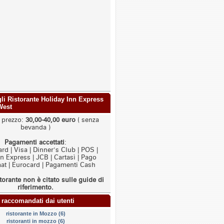
agli Ristorante Holiday Inn Express
West
i prezzo:
30,00-40,00 euro
( senza
bevanda )
Pagamenti accettati
:
rd | Visa | Dinner's Club | POS |
 Express | JCB | Cartasì | Pago
t | Eurocard | Pagamenti Cash
torante non è citato sulle guide di
riferimento.
 raccomandati dai utenti
ristorante in Mozzo (6)
ristoranti in mozzo (6)