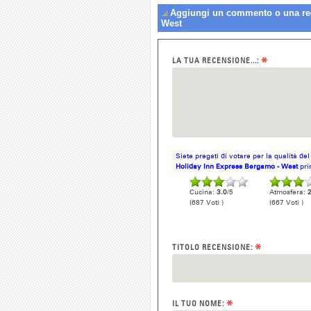
Aggiungi un commento o una rec
West
*
LA TUA RECENSIONE...:
Siete pregati di votare per la qualità de
Holiday Inn Express Bergamo - West
pri
Cucina:
3.0
/5
Atmosfera:
2
(687 Voti )
(667 Voti )
*
TITOLO RECENSIONE:
*
IL TUO NOME: