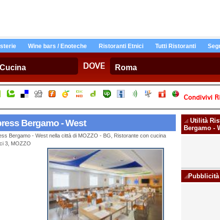
Osterie
Wine bars / Enoteche
Ristoranti Etnici
Tutti Ristoranti
Segn
DOVE
Condivivi Ri
Utilità Ri
xpress Bergamo - West
Bergamo - 
ress Bergamo - West nella città di MOZZO - BG, Ristorante con cucina
dici 3, MOZZO
Pubblicità