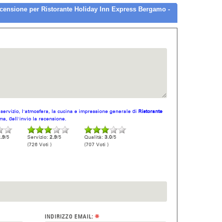
ensione per Ristorante Holiday Inn Express Bergamo -
l servizio, l'atmosfera, la cucina e impressione generale di
Ristorante
ma, dell'invio la recensione.
.9
/5
Servizio:
2.9
/5
Qualità:
3.0
/5
(726 Voti )
(707 Voti )
*
INDIRIZZO EMAIL: