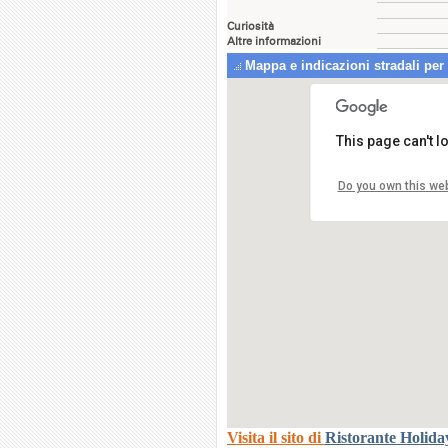
Curiosità
Altre informazioni
Mappa e indicazioni stradali per
This page can't 
Ristoran
Via Faust
Do you own this we
24030 M
Visita il sito di
Ristorante Holid