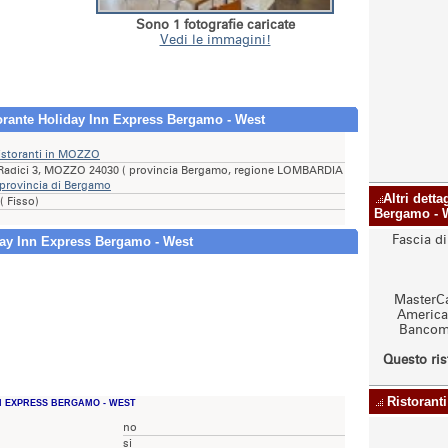
Sono 1 fotografie caricate
Vedi le immagini!
torante Holiday Inn Express Bergamo - West
istoranti in MOZZO
 Radici 3, MOZZO 24030 ( provincia Bergamo, regione LOMBARDIA
 provincia di Bergamo
Altri dett
( Fisso)
Bergamo - 
Fascia d
day Inn Express Bergamo - West
MasterCa
American
Bancoma
Questo ris
Ristoranti
N EXPRESS BERGAMO - WEST
no
si