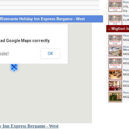
Rist
VALB
2/a
Rist
 Ristorante Holiday Inn Express Bergamo - West
CUR
Migliori 
Rist
load Google Maps correctly.
MOZZ
Rist
te Holiday Inn Express Bergamo - West
Wes
o Radici,3
OK
bsite?
MOZZ
OZZO
Rist
MOZZ
Rist
MOZZ
Rist
MOZZ
Rist
MOZZ
ay Inn Express Bergamo - West