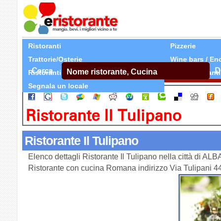
Ristoranti
Pizzerie
Trattorie/Osterie
Wine bars / En
Cerca
D
Ristoranti Etnici
Tutti Ristoranti
Segnala un locale
Ristorante Il Tulipano
Ristorante Il Tulipano
Elenco dettagli Ristorante Il Tulipano nella città di 
Ristorante con cucina Romana indirizzo Via Tulipani