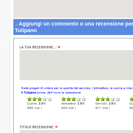
Aggiungi un commento o una recensione per 
Tulipano
*
LA TUA RECENSIONE...:
Siete pregati di votare per la qualità del servizio, l'atmosfera, la cucina e im
Il Tulipano
prima, dell'invio la recensione.
Cucina:
2.9
/5
Atmosfera:
2.9
/5
Servizio:
2.8
/5
Qu
(565 Voti )
(534 Voti )
(511 Voti )
(5
*
TITOLO RECENSIONE: