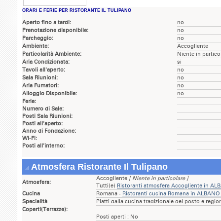
ORARI E FERIE PER RISTORANTE IL TULIPANO
Aperto fino a tardi:
no
Prenotazione disponibile:
no
Parcheggio:
no
Ambiente:
Accogliente
Particolarità Ambiente:
Niente in partico
Aria Condizionata:
si
Tavoli all'aperto:
no
Sala Riunioni:
no
Aria Fumatori:
no
Alloggio Disponibile:
no
Ferie:
Numero di Sale:
Posti Sala Riunioni:
Posti all'aperto:
Anno di Fondazione:
Wi-Fi:
Posti all'interno:
Atmosfera Ristorante Il Tulipano
Accogliente
[ Niente in particolare ]
Atmosfera:
Tutti(e)
Ristoranti atmosfera Accogliente in A
Cucina
Romana -
Ristoranti cucina Romana in ALBANO
Specialità
Piatti dalla cucina tradizionale del posto e region
Coperti(Terrazze):
Posti aperti : No