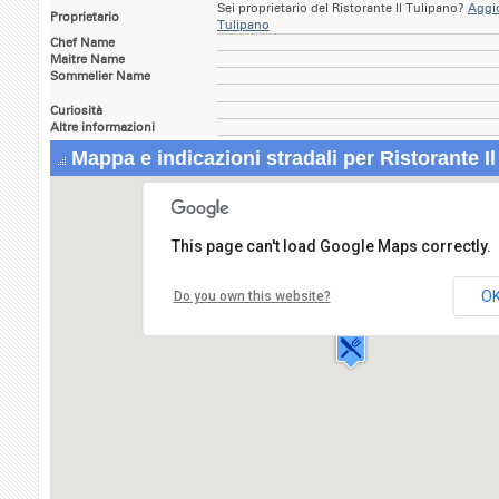
Sei proprietario del Ristorante Il Tulipano?
Aggio
Proprietario
Tulipano
Chef Name
Maitre Name
Sommelier Name
Curiosità
Altre informazioni
Mappa e indicazioni stradali per Ristorante Il
This page can't load Google Maps correctly.
Ristorante Il Tulipano
Via Tulipani,44
O
Do you own this website?
00041 ALBANO
LAZIALE