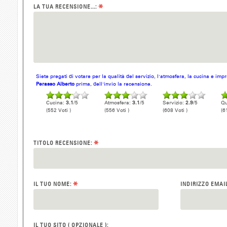
*
LA TUA RECENSIONE...:
Siete pregati di votare per la qualità del servizio, l'atmosfera, la cucina e im
Perasso Alberto
prima, dell'invio la recensione.
Cucina:
3.1
/5
Atmosfera:
3.1
/5
Servizio:
2.9
/5
Qu
(552 Voti )
(556 Voti )
(608 Voti )
(6
*
TITOLO RECENSIONE:
*
IL TUO NOME:
INDIRIZZO EMAI
IL TUO SITO ( OPZIONALE ):