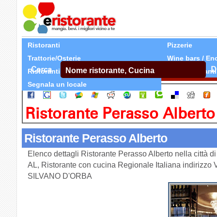
Ristoranti
Pizzerie
Trattorie/Osterie
Wine bars / En
Cerca
D
Ristoranti Etnici
Tutti Ristoranti
Segnala un locale
Ristorante Perasso Alberto
Ristorante Perasso Alberto
Elenco dettagli Ristorante Perasso Alberto nella città
AL, Ristorante con cucina Regionale Italiana indirizzo
SILVANO D'ORBA