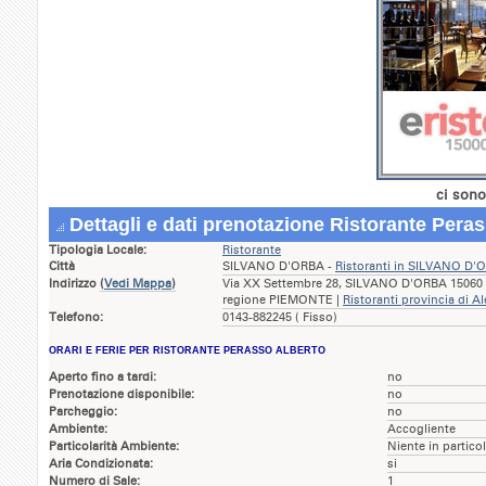
ci sono
Dettagli e dati prenotazione Ristorante Pera
Tipologia Locale:
Ristorante
Città
SILVANO D'ORBA -
Ristoranti in SILVANO D'
Indirizzo
(
Vedi Mappa
)
Via XX Settembre 28, SILVANO D'ORBA 15060 (
regione PIEMONTE |
Ristoranti provincia di A
Telefono:
0143-882245 ( Fisso)
ORARI E FERIE PER RISTORANTE PERASSO ALBERTO
Aperto fino a tardi:
no
Prenotazione disponibile:
no
Parcheggio:
no
Ambiente:
Accogliente
Particolarità Ambiente:
Niente in partico
Aria Condizionata:
si
Numero di Sale:
1