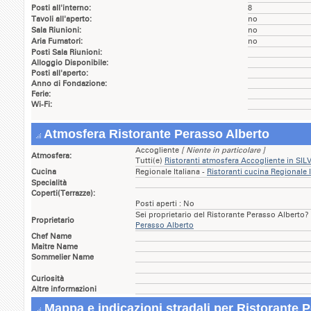
Posti all'interno:
8
Tavoli all'aperto:
no
Sala Riunioni:
no
Aria Fumatori:
no
Posti Sala Riunioni:
Alloggio Disponibile:
Posti all'aperto:
Anno di Fondazione:
Ferie:
Wi-Fi:
Atmosfera Ristorante Perasso Alberto
Accogliente
[ Niente in particolare ]
Atmosfera:
Tutti(e)
Ristoranti atmosfera Accogliente in S
Cucina
Regionale Italiana -
Ristoranti cucina Regionale
Specialità
Coperti(Terrazze):
Posti aperti : No
Sei proprietario del Ristorante Perasso Alberto?
Proprietario
Perasso Alberto
Chef Name
Maitre Name
Sommelier Name
Curiosità
Altre informazioni
Mappa e indicazioni stradali per Ristorante 