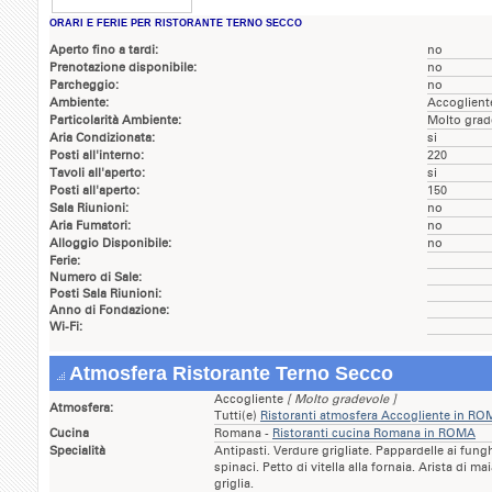
ORARI E FERIE PER RISTORANTE TERNO SECCO
Aperto fino a tardi:
no
Prenotazione disponibile:
no
Parcheggio:
no
Ambiente:
Accoglient
Particolarità Ambiente:
Molto grad
Aria Condizionata:
si
Posti all'interno:
220
Tavoli all'aperto:
si
Posti all'aperto:
150
Sala Riunioni:
no
Aria Fumatori:
no
Alloggio Disponibile:
no
Ferie:
Numero di Sale:
Posti Sala Riunioni:
Anno di Fondazione:
Wi-Fi:
Atmosfera Ristorante Terno Secco
Accogliente
[ Molto gradevole ]
Atmosfera:
Tutti(e)
Ristoranti atmosfera Accogliente in R
Cucina
Romana -
Ristoranti cucina Romana in ROMA
Specialità
Antipasti. Verdure grigliate. Pappardelle ai funghi
spinaci. Petto di vitella alla fornaia. Arista di ma
griglia.