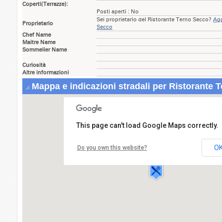
Coperti(Terrazze):
Posti aperti : No
Sei proprietario del Ristorante Terno Secco?
Agg
Proprietario
Secco
Chef Name
Maitre Name
Sommelier Name
Curiosità
Altre informazioni
Mappa e indicazioni stradali per Ristorante 
This page can't load Google Maps correctly.
Ristorante Terno Secco
Via Andrea Doria,16
O
Do you own this website?
00100 ROMA