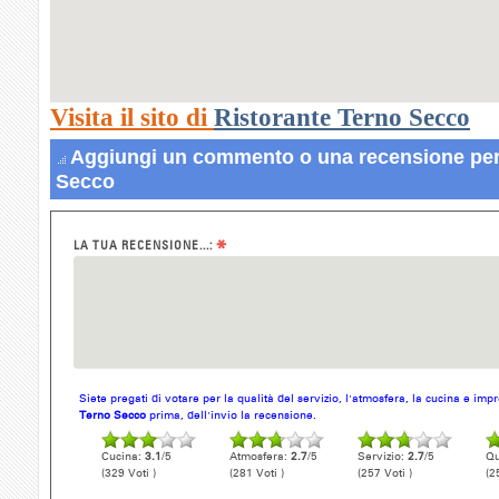
Visita il sito di
Ristorante Terno Secco
Aggiungi un commento o una recensione per
Secco
*
LA TUA RECENSIONE...:
Siete pregati di votare per la qualità del servizio, l'atmosfera, la cucina e im
Terno Secco
prima, dell'invio la recensione.
Cucina:
3.1
/5
Atmosfera:
2.7
/5
Servizio:
2.7
/5
Qu
(329 Voti )
(281 Voti )
(257 Voti )
(2