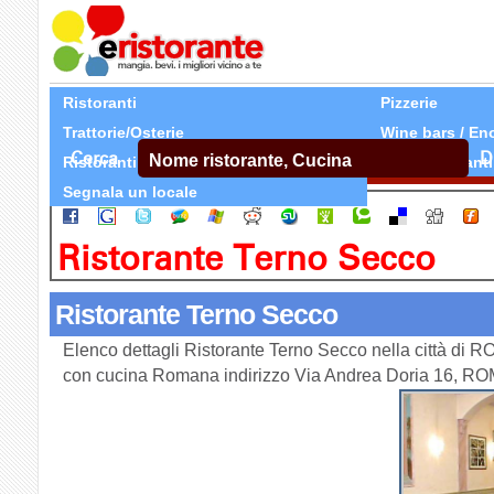
Ristoranti
Pizzerie
Trattorie/Osterie
Wine bars / En
Cerca
D
Ristoranti Etnici
Tutti Ristoranti
Segnala un locale
Ristorante Terno Secco
Ristorante Terno Secco
Elenco dettagli Ristorante Terno Secco nella città di 
con cucina Romana indirizzo Via Andrea Doria 16, R