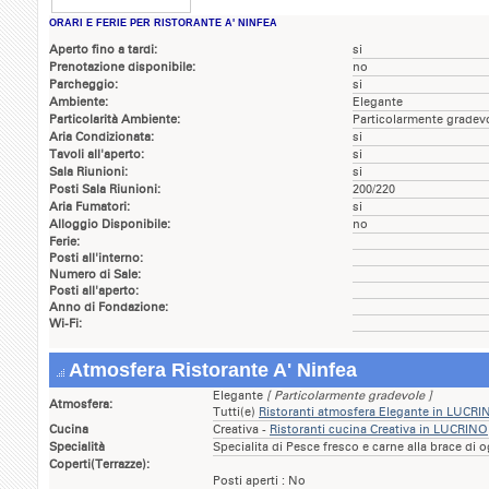
ORARI E FERIE PER RISTORANTE A' NINFEA
Aperto fino a tardi:
si
Prenotazione disponibile:
no
Parcheggio:
si
Ambiente:
Elegante
Particolarità Ambiente:
Particolarmente gradev
Aria Condizionata:
si
Tavoli all'aperto:
si
Sala Riunioni:
si
Posti Sala Riunioni:
200/220
Aria Fumatori:
si
Alloggio Disponibile:
no
Ferie:
Posti all'interno:
Numero di Sale:
Posti all'aperto:
Anno di Fondazione:
Wi-Fi:
Atmosfera Ristorante A' Ninfea
Elegante
[ Particolarmente gradevole ]
Atmosfera:
Tutti(e)
Ristoranti atmosfera Elegante in LUCRI
Cucina
Creativa -
Ristoranti cucina Creativa in LUCRINO
Specialità
Specialita di Pesce fresco e carne alla brace di o
Coperti(Terrazze):
Posti aperti : No