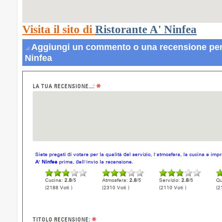
Visita il sito di
Ristorante A' Ninfea
Aggiungi un commento o una recensione per 
Ninfea
*
LA TUA RECENSIONE...:
Siete pregati di votare per la qualità del servizio, l'atmosfera, la cucina e im
A' Ninfea
prima, dell'invio la recensione.
Cucina:
2.8
/5
Atmosfera:
2.8
/5
Servizio:
2.8
/5
Qu
(2188 Voti )
(2310 Voti )
(2110 Voti )
(2
*
TITOLO RECENSIONE: