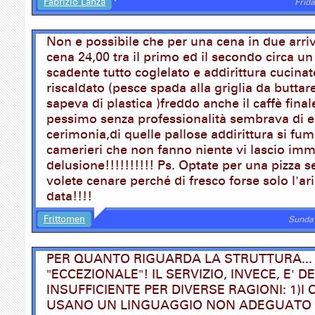
Fabrizio Lanza
Frid
Non e possibile che per una cena in due arriv
cena 24,00 tra il primo ed il secondo circa un
scadente tutto coglelato e addirittura cucinat
riscaldato (pesce spada alla griglia da buttare
sapeva di plastica )freddo anche il caffè final
pessimo senza professionalità sembrava di 
cerimonia,di quelle pallose addirittura si fuma
camerieri che non fanno niente vi lascio imm
delusione!!!!!!!!!! Ps. Optate per una pizza s
volete cenare perché di fresco forse solo l'ari
data!!!!
Frittomen
Sunday
PER QUANTO RIGUARDA LA STRUTTURA... 
"ECCEZIONALE"! IL SERVIZIO, INVECE, E' 
INSUFFICIENTE PER DIVERSE RAGIONI: 1)I 
USANO UN LINGUAGGIO NON ADEGUATO 