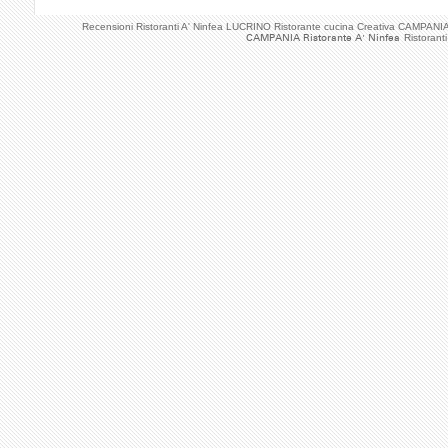
Recensioni Ristoranti A' Ninfea LUCRINO Ristorante cucina Creativa CAMPANI
CAMPANIA Ristorante A' Ninfea
Ristorant