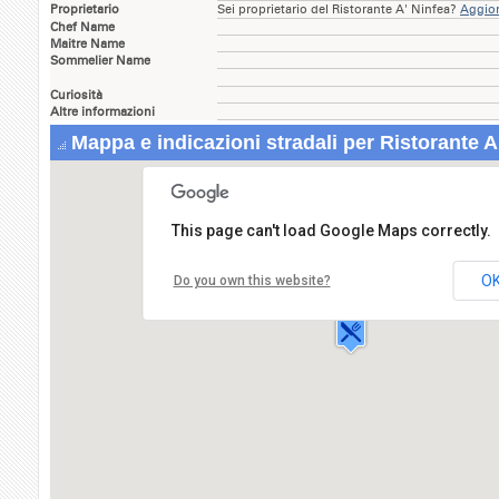
Proprietario
Sei proprietario del Ristorante A' Ninfea?
Aggior
Chef Name
Maitre Name
Sommelier Name
Curiosità
Altre informazioni
Mappa e indicazioni stradali per Ristorante A
This page can't load Google Maps correctly.
Ristorante A' Ninfea
Via Italia,1
O
Do you own this website?
80078 LUCRINO