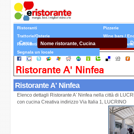
Ristoranti
Pizzerie
Trattorie/Osterie
Wine bars / En
Cerca
D
Ristoranti Etnici
Tutti Ristoranti
Segnala un locale
Ristorante A' Ninfea
Ristorante A' Ninfea
Elenco dettagli Ristorante A' Ninfea nella città di LUC
con cucina Creativa indirizzo Via Italia 1, LUCRINO