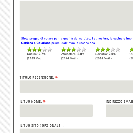
Siete pregati di votare per la qualità del servizio, l'atmosfera, la cucina e im
Ostriche a Colazione
prima, dell'invio la recensione.
Cucina:
2.7
/5
Atmosfera:
2.8
/5
Servizio:
2.9
/5
Qu
(2185 Voti )
(2144 Voti )
(2024 Voti )
(2
*
TITOLO RECENSIONE:
*
IL TUO NOME:
INDIRIZZO EMAI
IL TUO SITO ( OPZIONALE ):