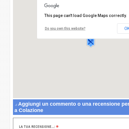
This page can't load Google Maps correctly.
Ristorante Ostriche a Colazione
Via dei Vascellari,21
O
Do you own this website?
00100 ROMA
Aggiungi un commento o una recensione per 
a Colazione
*
LA TUA RECENSIONE...: