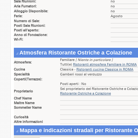
Sala Riunioni:
no
Aria Fumatori:
no
Alloggio Disponibile:
no
Ferie:
Agosto
Numero di Sale:
Posti Sala Riunioni:
Posti all'aperto:
Anno di Fondazione:
Wi-Fi:
Atmosfera Ristorante Ostriche a Colazione
Familiare
[ Niente in particolare ]
Atmosfera:
Tutti(e)
Ristoranti atmosfera Familiare in ROMA
Cucina
Classica -
Ristoranti cucina Classica in ROMA
Specialità
Gamberi rossi al verduzzo
Coperti(Terrazze):
Posti aperti : No
Sei proprietario del Ristorante Ostriche a Colaz
Proprietario
Ristorante Ostriche a Colazione
Chef Name
Maitre Name
Sommelier Name
Curiosità
Altre informazioni
Mappa e indicazioni stradali per Ristorante 