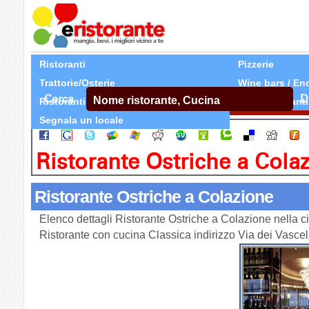
Ristoranti
Pizzerie
Trattorie/Osterie
Wine bars / En
Cerca
D
Ristoranti Etnici
Tutti Ristoranti
Segnala un locale
Ristorante Ostriche a Cola
Ristorante Ostriche a Colazione
Elenco dettagli Ristorante Ostriche a Colazione nella c
Ristorante con cucina Classica indirizzo Via dei Vasce