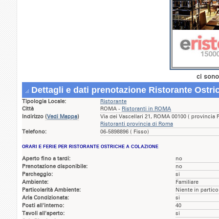
ci sono
Dettagli e dati prenotazione Ristorante Ostri
Tipologia Locale:
Ristorante
Città
ROMA -
Ristoranti in ROMA
Indirizzo
(
Vedi Mappa
)
Via dei Vascellari 21, ROMA 00100 ( provincia
Ristoranti provincia di Roma
Telefono:
06-5898896 ( Fisso)
ORARI E FERIE PER RISTORANTE OSTRICHE A COLAZIONE
Aperto fino a tardi:
no
Prenotazione disponibile:
no
Parcheggio:
si
Ambiente:
Familiare
Particolarità Ambiente:
Niente in partico
Aria Condizionata:
si
Posti all'interno:
40
Tavoli all'aperto:
si