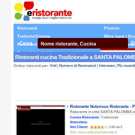
Ristoranti
Pizzerie
Trattorie/Osterie
Wine bars / En
Cerca
D
Ristoranti Etnici
Tutti Ristoranti
Segnala un locale
Ristoranti cucina Tradizionale a SANTA PALOMBA
Ordina ristoranti per:
Voti
|
Numero di Recensioni
|
Interesso
|
Più recenti
Ristorante Notorious Ristorante - P
Ristorante in città SANTA PALOMBA e in
Cucina Ristorante:
Tradizionale
Atmosfera:
Voti Clienti:
3.66 da 5
Sito: www.notoriousristorante.it