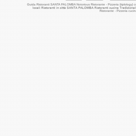
Guida Ristoranti SANTA PALOMBA Notorious Ristorante - Pizzeria {tiplology} c
locali Ristoranti in città SANTA PALOMBA Ristoranti cucina Tradizionale
Ristorante - Pizzeria cu