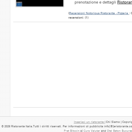
prenotazione e dettagli
Ristoran
(
Recensioni Notorious Ristorante - Pizzeria
: 
recensioni: (1)
Inserisci un ristorante
| Chi Siamo | Copyrig
© 2026 Ristorante Italia.Tutti i diritti riservati. Per informazioni di pubblicita info[@]eristorante.
Pret Bitcoin
si
Curs Valutar
and
Otel Beton Bucures