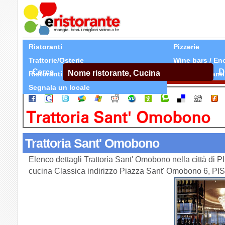
Ristoranti
Pizzerie
Trattorie/Osterie
Wine bars / En
Cerca
D
Ristoranti Etnici
Tutti Ristoranti
Segnala un locale
Trattoria Sant' Omobono
Trattoria Sant' Omobono
Elenco dettagli Trattoria Sant' Omobono nella città di PI
cucina Classica indirizzo Piazza Sant' Omobono 6, PI