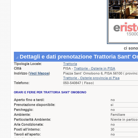
ci sono
Dettagli e dati prenotazione Trattoria Sant'
Tipologia Locale:
Trattoria
Città
PISA -
Trattorie - Osterie in PISA
Indirizzo
(
Vedi Mappa
)
Piazza Sant' Omobono 6, PISA 56100 ( provinc
Trattorie - Osterie provincia di Pisa
Telefono:
050-540847 ( Fisso)
ORARI E FERIE PER TRATTORIA SANT' OMOBONO
Aperto fino a tardi:
no
Prenotazione disponibile:
si
Parcheggio:
no
Ambiente:
Familiare
Particolarità Ambiente:
Niente in partico
Aria Condizionata:
no
Posti all'interno:
30
Tavoli all'aperto:
no