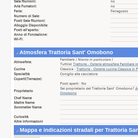
Sala Riunioni:
no
Aria Fumatori:
no
Ferie:
Ferragosto
Numero di Sale:
Posti Sala Riunioni:
Alloggio Disponibile:
Posti all'aperto:
Anno di Fondazione:
Wi-Fi:
Atmosfera Trattoria Sant' Omobono
Familiare
[ Niente in particolare ]
Atmosfera:
Tutti(e)
Trattorie - Osterie atmosfera Familiare i
Cucina
Classica -
Trattorie - Osterie cucina Classica in 
Specialità
Coniglio alla cacciatora
Coperti(Terrazze):
Posti aperti : No
Sei proprietario del Trattoria Sant' Omobono?
A
Proprietario
Omobono
Chef Name
Maitre Name
Sommelier Name
Curiosità
Altre informazioni
Mappa e indicazioni stradali per Trattoria S