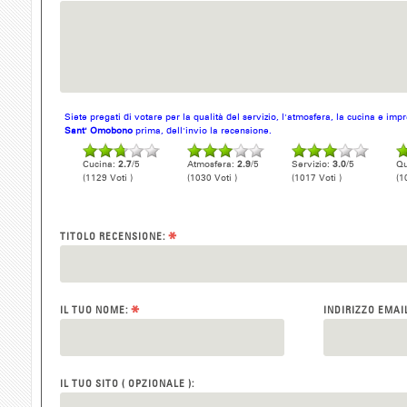
Siete pregati di votare per la qualità del servizio, l'atmosfera, la cucina e im
Sant' Omobono
prima, dell'invio la recensione.
Cucina:
2.7
/5
Atmosfera:
2.9
/5
Servizio:
3.0
/5
Qu
(1129 Voti )
(1030 Voti )
(1017 Voti )
(1
*
TITOLO RECENSIONE:
*
IL TUO NOME:
INDIRIZZO EMAI
IL TUO SITO ( OPZIONALE ):