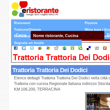
Ristoranti
Pizzerie
Trattorie/Osterie
Wine bars / En
Cerca
D
Ristoranti Etnici
Tutti Ristoranti
Segnala un locale
Trattoria Trattoria Dei Dodi
Trattoria Trattoria Dei Dodici
Elenco dettagli Trattoria Trattoria Dei Dodici nella cit
Trattoria con cucina Regionale Italiana indirizzo Stra'd
KM 106.200, TERRACINA