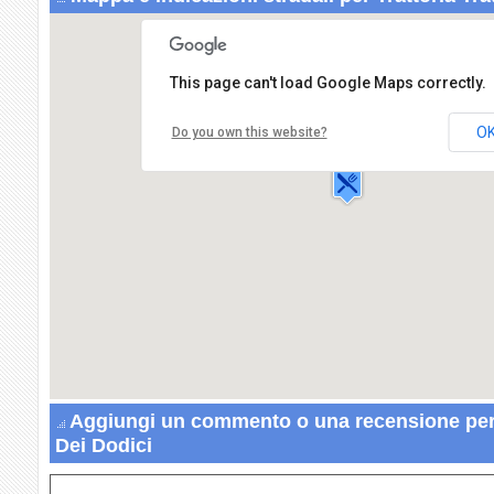
This page can't load Google Maps correctly.
Trattoria Trattoria Dei Dodici
Stra'da Statale 148
O
Do you own this website?
Pontina,KM 106.200
04019 TERRACINA
Aggiungi un commento o una recensione per T
Dei Dodici