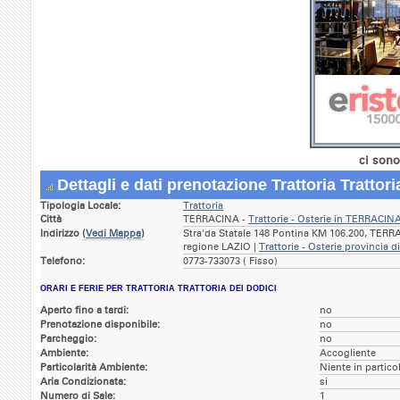
ci sono
Dettagli e dati prenotazione Trattoria Trattori
Tipologia Locale:
Trattoria
Città
TERRACINA -
Trattorie - Osterie in TERRACIN
Indirizzo
(
Vedi Mappa
)
Stra'da Statale 148 Pontina KM 106.200, TERRA
regione LAZIO |
Trattorie - Osterie provincia d
Telefono:
0773-733073 ( Fisso)
ORARI E FERIE PER TRATTORIA TRATTORIA DEI DODICI
Aperto fino a tardi:
no
Prenotazione disponibile:
no
Parcheggio:
no
Ambiente:
Accogliente
Particolarità Ambiente:
Niente in partico
Aria Condizionata:
si
Numero di Sale:
1