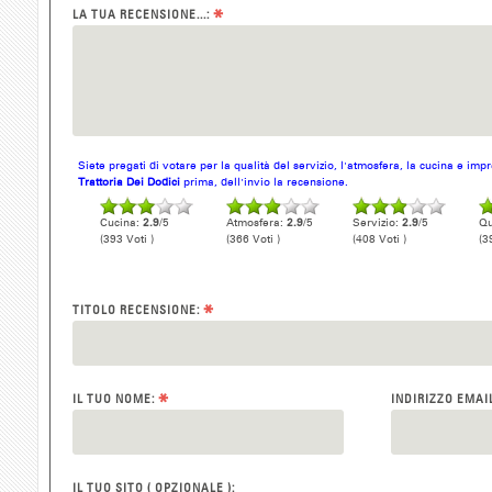
*
LA TUA RECENSIONE...:
Siete pregati di votare per la qualità del servizio, l'atmosfera, la cucina e im
Trattoria Dei Dodici
prima, dell'invio la recensione.
Cucina:
2.9
/5
Atmosfera:
2.9
/5
Servizio:
2.9
/5
Qu
(393 Voti )
(366 Voti )
(408 Voti )
(3
*
TITOLO RECENSIONE:
*
IL TUO NOME:
INDIRIZZO EMAI
IL TUO SITO ( OPZIONALE ):