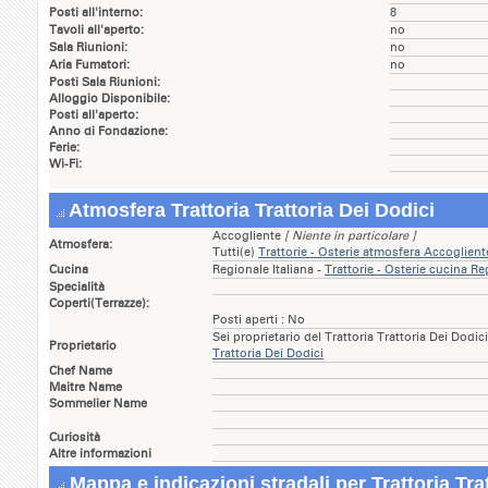
Posti all'interno:
8
Tavoli all'aperto:
no
Sala Riunioni:
no
Aria Fumatori:
no
Posti Sala Riunioni:
Alloggio Disponibile:
Posti all'aperto:
Anno di Fondazione:
Ferie:
Wi-Fi:
Atmosfera Trattoria Trattoria Dei Dodici
Accogliente
[ Niente in particolare ]
Atmosfera:
Tutti(e)
Trattorie - Osterie atmosfera Accoglie
Cucina
Regionale Italiana -
Trattorie - Osterie cucina R
Specialità
Coperti(Terrazze):
Posti aperti : No
Sei proprietario del Trattoria Trattoria Dei Dodic
Proprietario
Trattoria Dei Dodici
Chef Name
Maitre Name
Sommelier Name
Curiosità
Altre informazioni
Mappa e indicazioni stradali per Trattoria Tra