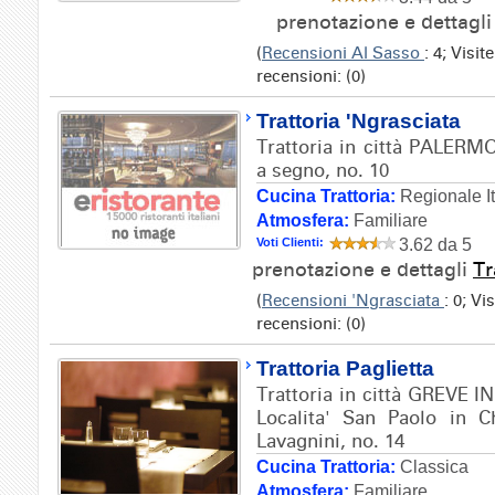
prenotazione e dettagl
(
Recensioni Al Sasso
: 4; Visi
recensioni: (0)
Trattoria 'Ngrasciata
Trattoria in città PALERMO
a segno, no. 10
Cucina Trattoria:
Regionale It
Atmosfera:
Familiare
Voti Clienti:
3.62 da 5
prenotazione e dettagli
Tr
(
Recensioni 'Ngrasciata
: 0; V
recensioni: (0)
Trattoria Paglietta
Trattoria in città GREVE I
Localita' San Paolo in Ch
Lavagnini, no. 14
Cucina Trattoria:
Classica
Atmosfera:
Familiare