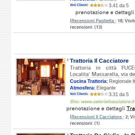
Voti Clienti:
3.41 da 5
prenotazione e dettagl
(
Recensioni Paglietta
: 18; Vis
recensioni: (13)
Trattoria Il Cacciatore
Trattoria in città FUC
Localita' Massarella, via de
Cucina Trattoria:
Regionale It
Atmosfera:
Elegante
Voti Clienti:
3.31 da 5
Sito: www.osteriailcacciatore.it
prenotazione e dettagli
Tra
(
Recensioni Il Cacciatore
: 2; V
recensioni: (1)