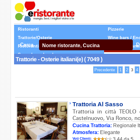
Ristoranti
Pizzerie
Trattorie/Osterie
Wine bars / En
Cerca
D
Ristoranti Etnici
Tutti Ristoranti
Segnala un locale
Trattorie - Osterie italiani(e) ( 7049 )
Precedente
1
2
3
4
Trattoria Al Sasso
Trattoria in città TEOLO e
Castelnuovo, Via Ronco, no
Cucina Trattoria:
Regionale It
Atmosfera:
Elegante
Voti Clienti:
3.44 da 5