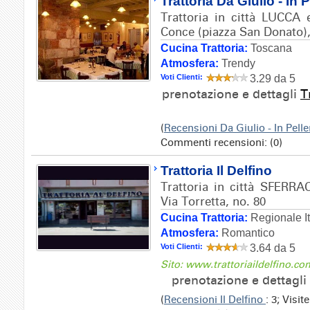
Trattoria Da Giulio - In P
Trattoria in città LUCCA e
Conce (piazza San Donato),
Cucina Trattoria:
Toscana
Atmosfera:
Trendy
Voti Clienti:
3.29 da 5
prenotazione e dettagli
T
(
Recensioni Da Giulio - In Pelle
Commenti recensioni: (0)
Trattoria Il Delfino
Trattoria in città SFERRA
Via Torretta, no. 80
Cucina Trattoria:
Regionale It
Atmosfera:
Romantico
Voti Clienti:
3.64 da 5
Sito: www.trattoriaildelfino.co
prenotazione e dettagli
(
Recensioni Il Delfino
: 3; Visi