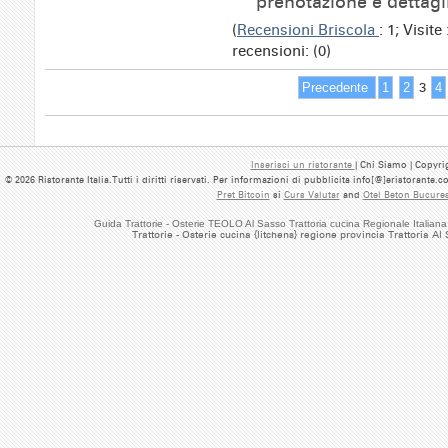
prenotazione e dettagl
(
Recensioni Briscola
: 1; Visit
recensioni: (0)
Precedente
1
2
3
4
Inserisci un ristorante
| Chi Siamo | Copyrig
© 2026 Ristorante Italia.Tutti i diritti riservati. Per informazioni di pubblicita info[@]eristorante.
Pret Bitcoin
si
Curs Valutar
and
Otel Beton Bucures
Guida Trattorie - Osterie TEOLO Al Sasso Trattoria cucina Regionale Italiana
Trattorie - Osterie cucina {litchens} regione provincia Trattoria Al