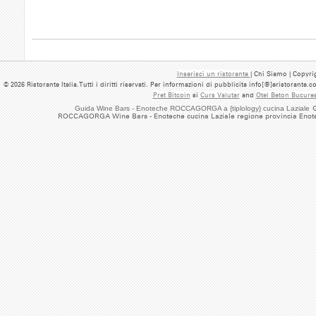
Inserisci un ristorante
| Chi Siamo | Copyrig
© 2026 Ristorante Italia.Tutti i diritti riservati. Per informazioni di pubblicita info[@]eristorante.
Pret Bitcoin
si
Curs Valutar
and
Otel Beton Bucures
Guida Wine Bars - Enoteche ROCCAGORGA a {tiplology} cucina Laziale
G
ROCCAGORGA Wine Bars - Enoteche cucina Laziale regione provincia Enote