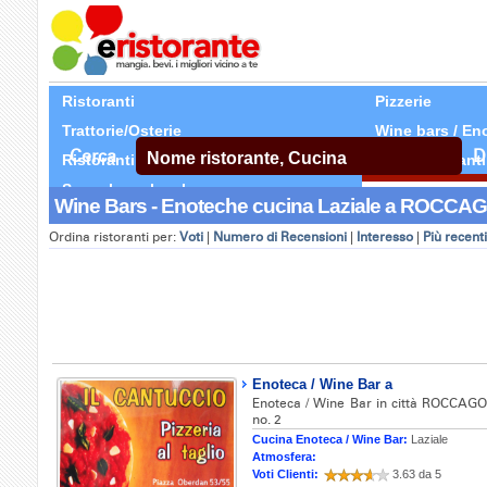
Ristoranti
Pizzerie
Trattorie/Osterie
Wine bars / En
Cerca
D
Ristoranti Etnici
Tutti Ristoranti
Segnala un locale
Wine Bars - Enoteche cucina Laziale a ROCCAG
Ordina ristoranti per:
Voti
|
Numero di Recensioni
|
Interesso
|
Più recenti
Enoteca / Wine Bar a
Enoteca / Wine Bar in città ROCCAGOR
no. 2
Cucina Enoteca / Wine Bar:
Laziale
Atmosfera:
Voti Clienti:
3.63 da 5