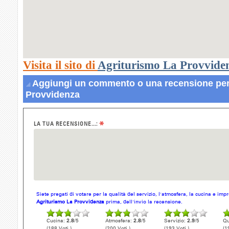
Visita il sito di
Agriturismo La Provvide
Aggiungi un commento o una recensione per
Provvidenza
*
LA TUA RECENSIONE...:
Siete pregati di votare per la qualità del servizio, l'atmosfera, la cucina e im
Agriturismo La Provvidenza
prima, dell'invio la recensione.
Cucina:
2.8
/5
Atmosfera:
2.8
/5
Servizio:
2.9
/5
Qu
(188 Voti )
(200 Voti )
(193 Voti )
(1