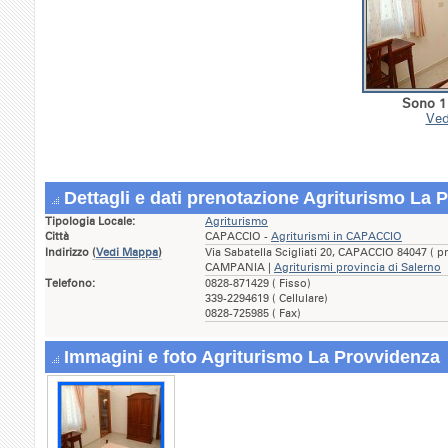
Sono 1 
Ved
Dettagli e dati prenotazione Agriturismo La 
Tipologia Locale:
Agriturismo
Città
CAPACCIO -
Agriturismi in CAPACCIO
Indirizzo
(
Vedi Mappa
)
Via Sabatella Scigliati 20, CAPACCIO 84047 ( p
CAMPANIA |
Agriturismi provincia di Salerno
Telefono:
0828-871429 ( Fisso)
339-2294619 ( Cellulare)
0828-725985 ( Fax)
Immagini e foto Agriturismo La Provvidenza