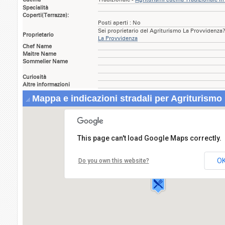
Specialità
Coperti(Terrazze):
Posti aperti : No
Sei proprietario del Agriturismo La Provvidenza
Proprietario
La Provvidenza
Chef Name
Maitre Name
Sommelier Name
Curiosità
Altre informazioni
Mappa e indicazioni stradali per Agriturismo
This page can't load Google Maps correctly.
Agriturismo La Provvidenza
Via Sabatella Scigliati,20
O
Do you own this website?
84047 CAPACCIO