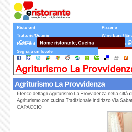
Ristoranti
Pizzerie
Trattorie/Osterie
Wine bars / En
Cerca
D
Ristoranti Etnici
Tutti Ristoranti
Segnala un locale
Agriturismo La Provvidenz
Agriturismo La Provvidenza
Elenco dettagli Agriturismo La Provvidenza nella città
Agriturismo con cucina Tradizionale indirizzo Via Sabate
CAPACCIO