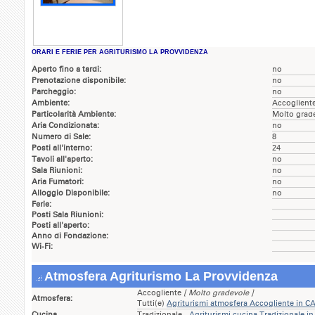
ORARI E FERIE PER AGRITURISMO LA PROVVIDENZA
Aperto fino a tardi:
no
Prenotazione disponibile:
no
Parcheggio:
no
Ambiente:
Accoglient
Particolarità Ambiente:
Molto grad
Aria Condizionata:
no
Numero di Sale:
8
Posti all'interno:
24
Tavoli all'aperto:
no
Sala Riunioni:
no
Aria Fumatori:
no
Alloggio Disponibile:
no
Ferie:
Posti Sala Riunioni:
Posti all'aperto:
Anno di Fondazione:
Wi-Fi:
Atmosfera Agriturismo La Provvidenza
Accogliente
[ Molto gradevole ]
Atmosfera:
Tutti(e)
Agriturismi atmosfera Accogliente in 
Cucina
Tradizionale -
Agriturismi cucina Tradizionale 