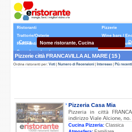
Ristoranti
Pizzerie
Trattorie/Osterie
Wine bars / En
Cerca
D
Ristoranti Etnici
Tutti Ristoranti
Segnala un locale
Pizzerie città FRANCAVILLA AL MARE ( 15 )
Ordina ristoranti per:
Voti
|
Numero di Recensioni
|
Interesso
|
Più recenti
Pizzeria Casa Mia
Pizzeria in città FRAN
indirizzo Viale Alcione, no.
Cucina Pizzeria:
Classica
Atmosfera:
Familiare