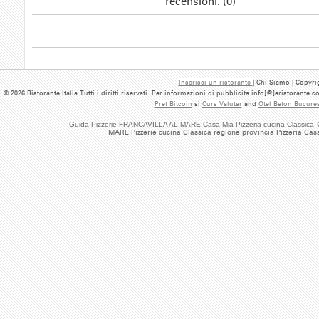
recensioni: (0)
Inserisci un ristorante
| Chi Siamo | Copyrig
© 2026 Ristorante Italia.Tutti i diritti riservati. Per informazioni di pubblicita info[@]eristorante.
Pret Bitcoin
si
Curs Valutar
and
Otel Beton Bucures
Guida Pizzerie FRANCAVILLA AL MARE Casa Mia Pizzeria cucina Classica
MARE Pizzerie cucina Classica regione provincia Pizzeria Cas