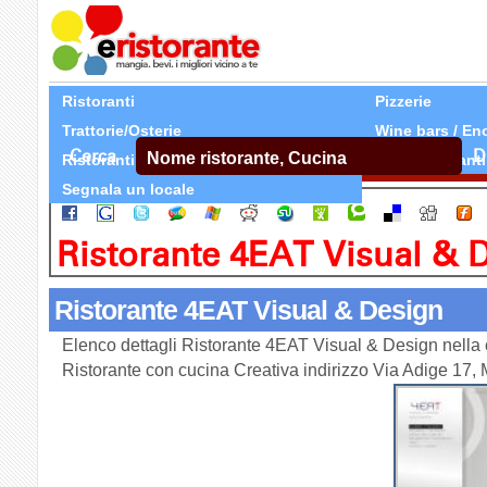
Ristoranti
Pizzerie
Trattorie/Osterie
Wine bars / En
Cerca
D
Ristoranti Etnici
Tutti Ristoranti
Segnala un locale
Ristorante 4EAT Visual & 
Ristorante 4EAT Visual & Design
Elenco dettagli Ristorante 4EAT Visual & Design nella 
Ristorante con cucina Creativa indirizzo Via Adige 17