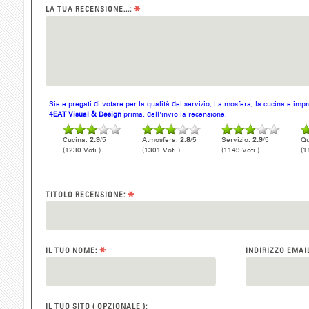
*
LA TUA RECENSIONE...:
Siete pregati di votare per la qualità del servizio, l'atmosfera, la cucina e im
4EAT Visual & Design
prima, dell'invio la recensione.
Cucina:
2.9
/5
Atmosfera:
2.8
/5
Servizio:
2.9
/5
Qu
(1230 Voti )
(1301 Voti )
(1149 Voti )
(1
*
TITOLO RECENSIONE:
*
IL TUO NOME:
INDIRIZZO EMAI
IL TUO SITO ( OPZIONALE ):