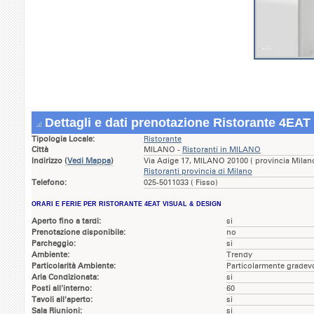
Dettagli e dati prenotazione Ristorante 4EAT
Tipologia Locale:
Ristorante
Città
MILANO -
Ristoranti in MILANO
Indirizzo
(
Vedi Mappa
)
Via Adige 17, MILANO 20100 ( provincia Mila
Ristoranti provincia di Milano
Telefono:
025-5011033 ( Fisso)
ORARI E FERIE PER RISTORANTE 4EAT VISUAL & DESIGN
Aperto fino a tardi:
si
Prenotazione disponibile:
no
Parcheggio:
si
Ambiente:
Trendy
Particolarità Ambiente:
Particolarmente gradev
Aria Condizionata:
si
Posti all'interno:
60
Tavoli all'aperto:
si
Sala Riunioni:
si