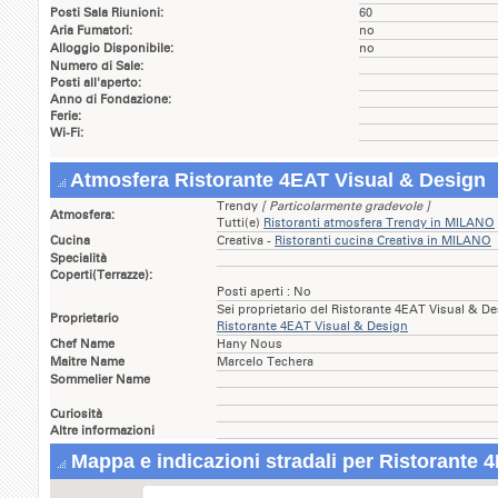
Posti Sala Riunioni:
60
Aria Fumatori:
no
Alloggio Disponibile:
no
Numero di Sale:
Posti all'aperto:
Anno di Fondazione:
Ferie:
Wi-Fi:
Atmosfera Ristorante 4EAT Visual & Design
Trendy
[ Particolarmente gradevole ]
Atmosfera:
Tutti(e)
Ristoranti atmosfera Trendy in MILANO
Cucina
Creativa -
Ristoranti cucina Creativa in MILANO
Specialità
Coperti(Terrazze):
Posti aperti : No
Sei proprietario del Ristorante 4EAT Visual & D
Proprietario
Ristorante 4EAT Visual & Design
Chef Name
Hany Nous
Maitre Name
Marcelo Techera
Sommelier Name
Curiosità
Altre informazioni
Mappa e indicazioni stradali per Ristorante 