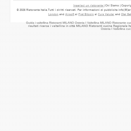
Inserisci un ristorante
| Chi Siamo | Copyrig
© 2026 Ristorante Italia.Tutti i diritti riservati. Per informazioni di pubblicita info[@]
London
and
Airsoft
si
Pret Bitcoin
si
Curs Valutar
and
Otel Be
Guida i valtellina Ristoranti MILANO Osteria I Valtellina MILANO Ristorante cu
risultati ricerca i valtellina in città MILANO Ristoranti cucina Regionale I
Osteria I Valtellina c