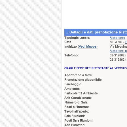
Dettagli e dati prenotazione Ris
Tipologia Locale:
Ristorante
Città
MILANO -
R
Indirizzo
(
Vedi Mappa
)
Via Messin
Ristoranti 
Telefono:
02-313862 (
02-313862 (
ORARI E FERIE PER RISTORANTE AL VECCHI
Aperto fino a tardi:
Prenotazione disponibile:
Parcheggio:
Ambiente:
Particolarità Ambiente:
Aria Condizionata:
Numero di Sale:
Posti all'interno:
Tavoli all'aperto:
Sala Riunioni:
Posti Sala Riunioni:
Aria Fumatori: