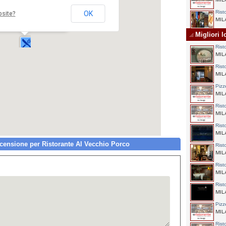
MILA
Rist
OK
bsite?
torante Al Vecchio Porco
Messina,8
MILA
0 MILANO
Migliori l
Rist
MILA
Rist
MILA
Pizz
MILA
Rist
MILA
Rist
MILA
ensione per Ristorante Al Vecchio Porco
Rist
MILA
Rist
MILA
Rist
MILA
Pizz
MILA
Rist