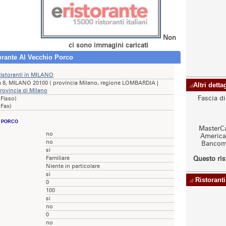
Non
ci sono immagini caricati
torante Al Vecchio Porco
istoranti in MILANO
a 8, MILANO 20100 ( provincia Milano, regione LOMBARDIA |
Altri dett
provincia di Milano
Fascia d
 Fisso)
 Fax)
O PORCO
MasterCa
no
American
no
Bancoma
si
Familiare
Questo ris
Niente in particolare
si
Ristoranti
0
100
si
no
0
no