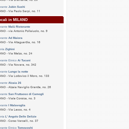
NO - Via Bramante, no. 26
orante
Jubin Sushi
NO - Via Paolo Sarpi, no. 11
ocali in MILANO
orante
Malù Ristorante
NO - via Antonio Pollaiuolo, no. 9
orante
Ad Maiora
NO - Via Altaguardia, no. 16
eria
Zighini
NO - Via Melzo, no. 24
orante Etnico
Ai Tucani
NO - Via Novara, no. 342
orante
Lungo la notte
NO - Via Lodovico il Moro, no. 133
orante
Alzaia 26
NO - Alzaia Naviglio Grande, no. 26
orante
San Fruttuoso di Camogli
NO - Viale Corsica, no. 3
orante
I Malavoglia
NO - Via Lecco, no. 4
eria
L' Angolo Delle Delizie
NO - Corso Vercelli, no. 37
orante Etnico
Tomoyoshi