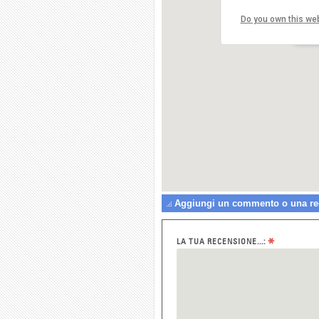
Do you own this we
Ris
Via 
2010
Aggiungi un commento o una rec
*
LA TUA RECENSIONE...: