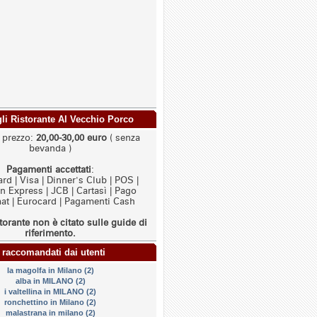
agli Ristorante Al Vecchio Porco
i prezzo:
20,00-30,00 euro
( senza
bevanda )
Pagamenti accettati
:
rd | Visa | Dinner's Club | POS |
 Express | JCB | Cartasì | Pago
t | Eurocard | Pagamenti Cash
torante non è citato sulle guide di
riferimento.
 raccomandati dai utenti
la magolfa in Milano (2)
alba in MILANO (2)
i valtellina in MILANO (2)
ronchettino in Milano (2)
malastrana in milano (2)