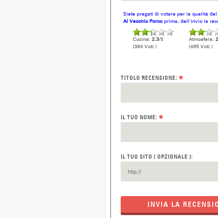
Siete pregati di votare per la qualità de
Al Vecchio Porco
prima, dell'invio la re
Cucina:
2.3
/5
Atmosfera:
2
(384 Voti )
(495 Voti )
*
TITOLO RECENSIONE:
*
IL TUO NOME:
IL TUO SITO ( OPZIONALE ):
INVIA LA RECENSI