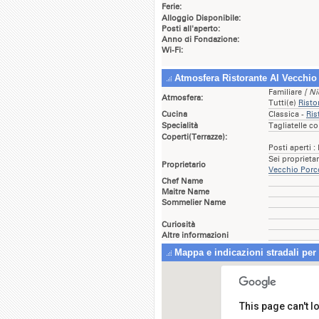
Ferie:
Alloggio Disponibile:
Posti all'aperto:
Anno di Fondazione:
Wi-Fi:
Atmosfera Ristorante Al Vecchio
Familiare
[ Ni
Atmosfera:
Tutti(e)
Risto
Cucina
Classica -
Ris
Specialità
Tagliatelle c
Coperti(Terrazze):
Posti aperti :
Sei proprieta
Proprietario
Vecchio Porc
Chef Name
Maitre Name
Sommelier Name
Curiosità
Altre informazioni
Mappa e indicazioni stradali per
This page can't 