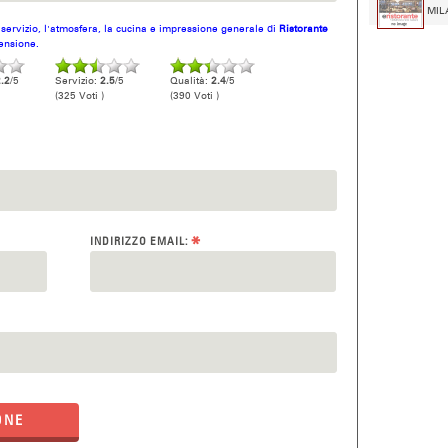
MILA
l servizio, l'atmosfera, la cucina e impressione generale di
Ristorante
censione.
.2
/5
Servizio:
2.5
/5
Qualità:
2.4
/5
(325 Voti )
(390 Voti )
*
INDIRIZZO EMAIL:
ONE