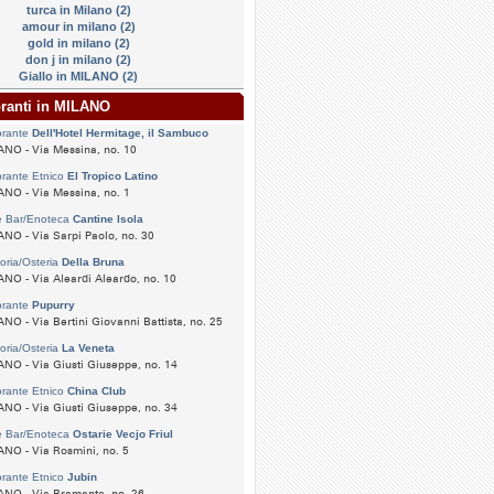
turca in Milano (2)
amour in milano (2)
gold in milano (2)
don j in milano (2)
Giallo in MILANO (2)
oranti in MILANO
orante
Dell'Hotel Hermitage, il Sambuco
NO - Via Messina, no. 10
orante Etnico
El Tropico Latino
NO - Via Messina, no. 1
e Bar/Enoteca
Cantine Isola
NO - Via Sarpi Paolo, no. 30
toria/Osteria
Della Bruna
NO - Via Aleardi Aleardo, no. 10
orante
Pupurry
NO - Via Bertini Giovanni Battista, no. 25
toria/Osteria
La Veneta
NO - Via Giusti Giuseppe, no. 14
orante Etnico
China Club
NO - Via Giusti Giuseppe, no. 34
e Bar/Enoteca
Ostarie Vecjo Friul
NO - Via Rosmini, no. 5
orante Etnico
Jubin