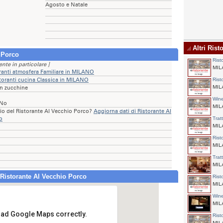
Agosto e Natale
Altri Rist
 Porco
Rist
ente in particolare ]
MILA
ranti atmosfera Familiare in MILANO
toranti cucina Classica in MILANO
Rist
MILA
on zucchine
Win
 No
MILA
rio del Ristorante Al Vecchio Porco?
Aggiorna dati di Ristorante Al
o
Trat
MILA
Rist
MILA
Trat
MILA
 Ristorante Al Vecchio Porco
Rist
MILA
Win
MILA
load Google Maps correctly.
Rist