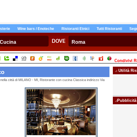
Osterie
Wine bars / Enoteche
Ristoranti Etnici
Tutti Ristoranti
Segn
DOVE
Condivivi R
Utilità Ri
co
nella città di MILANO - MI, Ristorante con cucina Classica indirizzo Via
Pubblicità