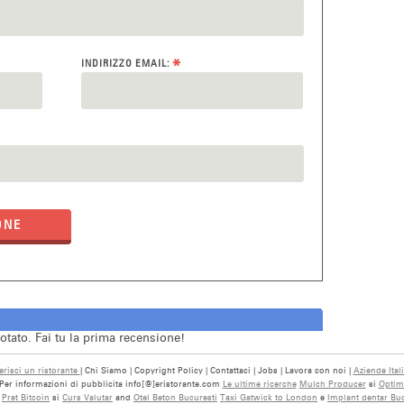
*
INDIRIZZO EMAIL:
ONE
otato. Fai tu la prima recensione!
erisci un ristorante
| Chi Siamo | Copyright Policy | Contattaci | Jobs | Lavora con noi |
Aziende Ital
ti. Per informazioni di pubblicita info[@]eristorante.com
Le ultime ricerche
Mulch Producer
si
Optimi
i
Pret Bitcoin
si
Curs Valutar
and
Otel Beton Bucuresti
Taxi Gatwick to London
e
Implant dentar Buc