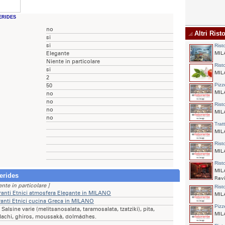
ERIDES
no
Altri Rist
si
si
Rist
Elegante
MILA
Niente in particolare
Rist
si
MILA
2
Pizz
50
MILA
no
no
Rist
no
MILA
no
Trat
MILA
Rist
MIL
Rist
MILA
erides
Ravi
ente in particolare ]
Rist
ranti Etnici atmosfera Elegante in MILANO
MILA
ranti Etnici cucina Greca in MILANO
Pizz
Salsine varie (melitsanosalata, taramosalata, tzatziki), pita,
MILA
vlachi, ghiros, moussakà, dolmádhes.