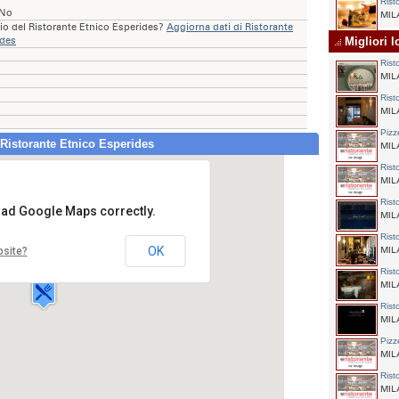
Rist
 No
MILA
rio del Ristorante Etnico Esperides?
Aggiorna dati di Ristorante
ides
Migliori l
Rist
MILA
Rist
MILA
Pizz
 Ristorante Etnico Esperides
MILA
Rist
MILA
Rist
load Google Maps correctly.
MILA
Ristorante Etnico Esperides
Rist
Via Lulli,28/B
OK
bsite?
MILA
20100 MILANO
Rist
MILA
Rist
MILA
Pizz
MILA
Rist
MILA