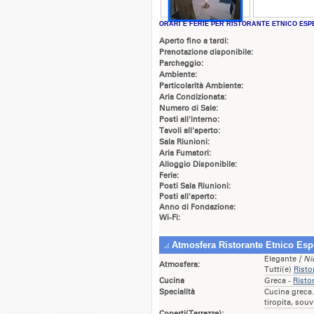
ORARI E FERIE PER RISTORANTE ETNICO ESP
Aperto fino a tardi:
Prenotazione disponibile:
Parcheggio:
Ambiente:
Particolarità Ambiente:
Aria Condizionata:
Numero di Sale:
Posti all'interno:
Tavoli all'aperto:
Sala Riunioni:
Aria Fumatori:
Alloggio Disponibile:
Ferie:
Posti Sala Riunioni:
Posti all'aperto:
Anno di Fondazione:
Wi-Fi:
Atmosfera Ristorante Etnico Esp
Elegante
[ Ni
Atmosfera:
Tutti(e)
Risto
Cucina
Greca -
Risto
Specialità
Cucina greca. 
tiropita, sou
Coperti(Terrazze):