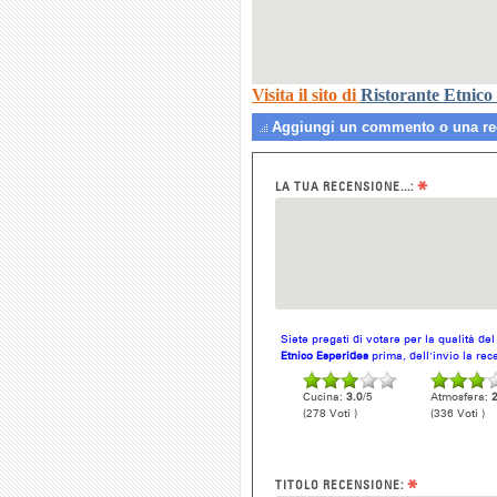
Visita il sito di
Ristorante Etnico
Aggiungi un commento o una rec
*
LA TUA RECENSIONE...:
Siete pregati di votare per la qualità de
Etnico Esperides
prima, dell'invio la rec
Cucina:
3.0
/5
Atmosfera:
2
(278 Voti )
(336 Voti )
*
TITOLO RECENSIONE: