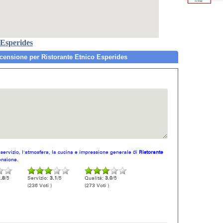
 Esperides
ensione per Ristorante Etnico Esperides
l servizio, l'atmosfera, la cucina e impressione generale di
Ristorante
ensione.
.8
/5
Servizio:
3.1
/5
Qualità:
3.0
/5
(236 Voti )
(273 Voti )