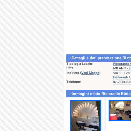
Dettagli e dati prenotazione Rist
Tipologia Locale:
Ristorante 
Città
MILANO -
R
Indirizzo
(
Vedi Mappa
)
Via Lulli 2
Ristoranti E
Telefono:
02-26143634
Immagini e foto Ristorante Etni