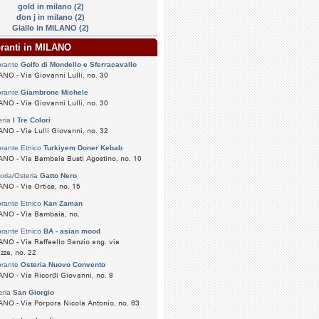
gold in milano (2)
don j in milano (2)
Giallo in MILANO (2)
oranti in MILANO
orante
Golfo di Mondello e Sferracavallo
NO - Via Giovanni Lulli, no. 30
orante
Giambrone Michele
NO - Via Giovanni Lulli, no. 30
eria
I Tre Colori
NO - Via Lulli Giovanni, no. 32
orante Etnico
Turkiyem Doner Kebab
NO - Via Bambaia Busti Agostino, no. 10
toria/Osteria
Gatto Nero
NO - Via Ortica, no. 15
orante Etnico
Kan Zaman
ANO - Via Bambaia, no.
orante Etnico
BA - asian mood
NO - Via Raffaello Sanzio ang. via
zza, no. 22
orante
Osteria Nuovo Convento
NO - Via Ricordi Giovanni, no. 8
eria
San Giorgio
NO - Via Porpora Nicola Antonio, no. 63