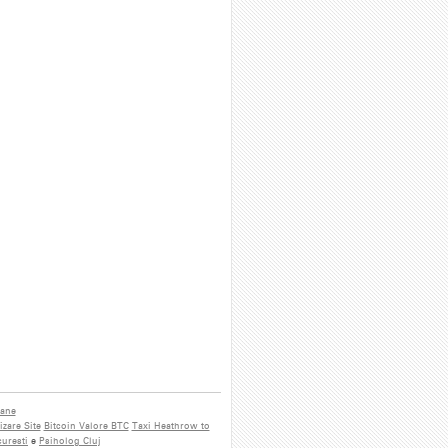
iane
zare Site
Bitcoin Valore BTC
Taxi Heathrow to
uresti
e
Psiholog Cluj