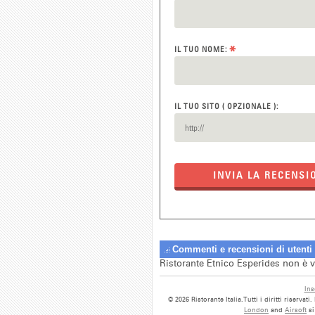
*
IL TUO NOME:
IL TUO SITO ( OPZIONALE ):
INVIA LA RECENSI
Commenti e recensioni di utenti
Ristorante Etnico Esperides non è v
Ins
© 2026 Ristorante Italia.Tutti i diritti riserva
London
and
Airsoft
s