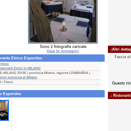
Sono 2 fotografie caricate
Altri dett
Vedi le immagini!
Fascia d
orante Etnico Esperides
Etnico
istoranti Etnici in MILANO
8/B, MILANO 20100 ( provincia Milano, regione LOMBARDIA |
tnici provincia di Milano
 ( Fisso)
Questo ris
co Esperides
Ristoranti