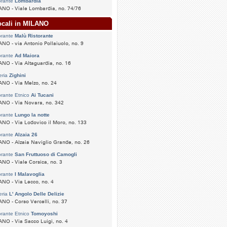
orante
Lombardia
NO - Viale Lombardia, no. 74/76
ocali in MILANO
orante
Malù Ristorante
NO - via Antonio Pollaiuolo, no. 9
orante
Ad Maiora
NO - Via Altaguardia, no. 16
eria
Zighini
NO - Via Melzo, no. 24
orante Etnico
Ai Tucani
NO - Via Novara, no. 342
orante
Lungo la notte
NO - Via Lodovico il Moro, no. 133
orante
Alzaia 26
NO - Alzaia Naviglio Grande, no. 26
orante
San Fruttuoso di Camogli
NO - Viale Corsica, no. 3
orante
I Malavoglia
NO - Via Lecco, no. 4
eria
L' Angolo Delle Delizie
NO - Corso Vercelli, no. 37
orante Etnico
Tomoyoshi
NO - Via Sacco Luigi, no. 4