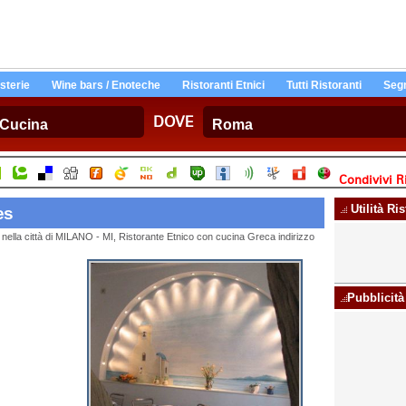
Osterie
Wine bars / Enoteche
Ristoranti Etnici
Tutti Ristoranti
Segn
DOVE
Condivivi Ri
Utilità Ri
es
 nella città di MILANO - MI, Ristorante Etnico con cucina Greca indirizzo
Pubblicità