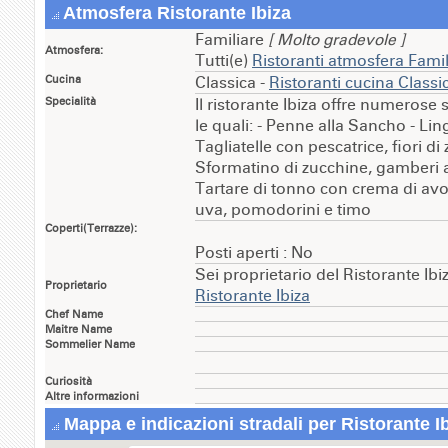
Atmosfera Ristorante Ibiza
Familiare
[ Molto gradevole ]
Atmosfera:
Tutti(e)
Ristoranti atmosfera Fami
Cucina
Classica -
Ristoranti cucina Class
Specialità
Il ristorante Ibiza offre numerose s
le quali: - Penne alla Sancho - Ling
Tagliatelle con pescatrice, fiori d
Sformatino di zucchine, gamberi al
Tartare di tonno con crema di avo
uva, pomodorini e timo
Coperti(Terrazze):
Posti aperti : No
Sei proprietario del Ristorante Ib
Proprietario
Ristorante Ibiza
Chef Name
Maitre Name
Sommelier Name
Curiosità
Altre informazioni
Mappa e indicazioni stradali per Ristorante I