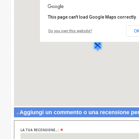
This page can't load Google Maps correctly.
Ristorante Ibiza
Corso Garibaldi
O
Do you own this website?
Giuseppe,108
20100 MILANO
Aggiungi un commento o una recensione per 
*
LA TUA RECENSIONE...: