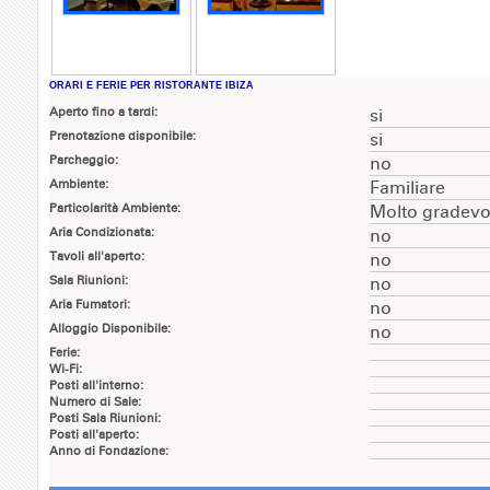
ORARI E FERIE PER RISTORANTE IBIZA
Aperto fino a tardi:
si
Prenotazione disponibile:
si
Parcheggio:
no
Ambiente:
Familiare
Particolarità Ambiente:
Molto gradevo
Aria Condizionata:
no
Tavoli all'aperto:
no
Sala Riunioni:
no
Aria Fumatori:
no
Alloggio Disponibile:
no
Ferie:
Wi-Fi:
Posti all'interno:
Numero di Sale:
Posti Sala Riunioni:
Posti all'aperto:
Anno di Fondazione: