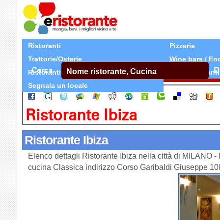
Ristoranti
Pizzerie
Trattorie/Osterie
Wine bars / En
Cerca
D
Ristoranti Etnici
Tutti Ristoranti
Segnala un locale
Ristorante Ibiza
Ristorante Ibiza
Elenco dettagli Ristorante Ibiza nella città di MILANO -
cucina Classica indirizzo Corso Garibaldi Giuseppe 1