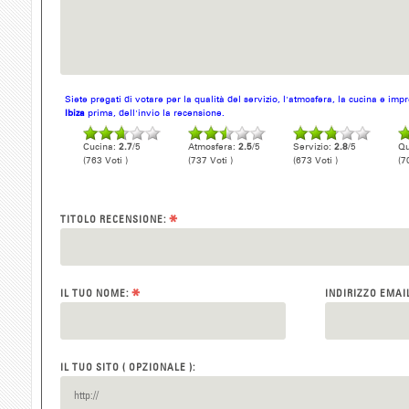
Siete pregati di votare per la qualità del servizio, l'atmosfera, la cucina e im
Ibiza
prima, dell'invio la recensione.
Cucina:
2.7
/5
Atmosfera:
2.5
/5
Servizio:
2.8
/5
Qu
(763 Voti )
(737 Voti )
(673 Voti )
(7
*
TITOLO RECENSIONE:
*
IL TUO NOME:
INDIRIZZO EMAI
IL TUO SITO ( OPZIONALE ):