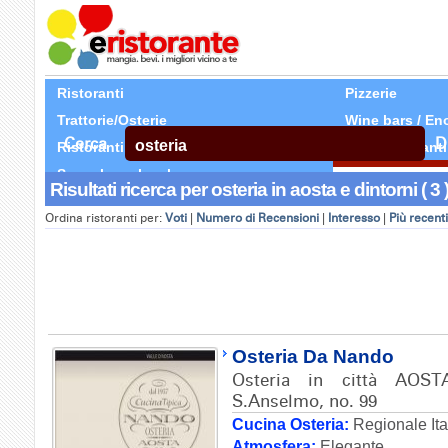
Ristoranti
Pizzerie
Trattorie/Osterie
Wine bars / En
Cerca
D
Ristoranti Etnici
Tutti Ristoranti
Segnala un locale
Risultati ricerca per osteria in aosta e dintorni ( 3 
Ordina ristoranti per:
Voti
|
Numero di Recensioni
|
Interesso
|
Più recenti
Osteria Da Nando
Osteria in città AOST
S.Anselmo, no. 99
Cucina Osteria:
Regionale Ita
Atmosfera:
Elegante