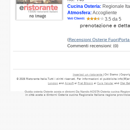
Cucina Osteria:
Regionale Ita
Atmosfera:
Accogliente
Voti Clienti:
3.5 da 5
prenotazione e dett
(
Recensioni Osterie FuoriPort
Commenti recensioni: (0)
Inserisci un ristorante
| Chi Siamo | Copyrig
© 2026 Ristorante Italia.Tutti i diritti riservati. Per informazioni di pubblicita info[@]
London
and
Airsoft
si
Pret Bitcoin
si
Curs Valutar
and
Otel Be
Guida osteria Osterie aosta e dintorni Da Nando AOSTA Osteria cucina Regiona
in città aosta e dintorni Osterie cucina Regionale Italiana regione provinc