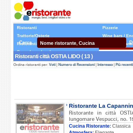
Ristoranti
Pizzerie
Trattorie/Osterie
Wine bars / En
Cerca
D
Ristoranti Etnici
Tutti Ristoranti
Segnala un locale
Ristoranti città OSTIA LIDO ( 13 )
Ordina ristoranti per:
Voti
|
Numero di Recensioni
|
Interesso
|
Più recenti
Ristorante La Capanni
Ristorante in città OSTI
lungomare Vespucci, no. 1
Cucina Ristorante:
Classica
Atmosfera:
Elegante