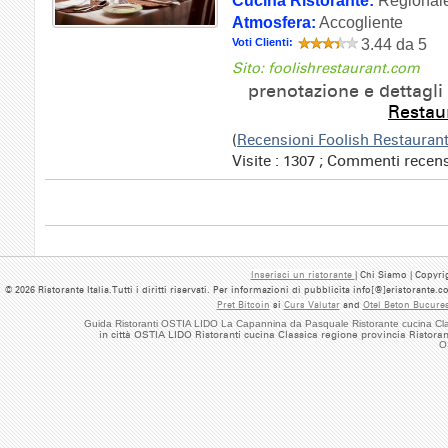
Cucina Ristorante:
Regionale
Atmosfera:
Accogliente
Voti Clienti:
3.44 da 5
Sito: foolishrestaurant.com
prenotazione e dettagli
Restau
(
Recensioni Foolish Restauran
Visite : 1307 ; Commenti recens
Inserisci un ristorante
| Chi Siamo | Copyrig
© 2026 Ristorante Italia.Tutti i diritti riservati. Per informazioni di pubblicita info[@]eristorante.
Pret Bitcoin
si
Curs Valutar
and
Otel Beton Bucures
Guida Ristoranti OSTIA LIDO La Capannina da Pasquale Ristorante cucina Cla
in città OSTIA LIDO Ristoranti cucina Classica regione provincia Ristor
O