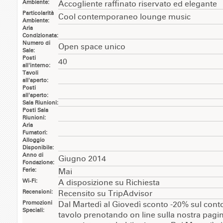
Ambiente:
Accogliente raffinato riservato ed elegante
Particolarità
Cool contemporaneo lounge music
Ambiente:
Aria
Condizionata:
Numero di
Open space unico
Sale:
Posti
40
all'interno:
Tavoli
all'aperto:
Posti
all'aperto:
Sala Riunioni:
Posti Sala
Riunioni:
Aria
Fumatori:
Alloggio
Disponibile:
Anno di
Giugno 2014
Fondazione:
Ferie:
Mai
Wi-Fi:
A disposizione su Richiesta
Recensioni:
Recensito su TripAdvisor
Promozioni
Dal Martedì al Giovedì sconto -20% sul cont
Speciali:
tavolo prenotando on line sulla nostra pag