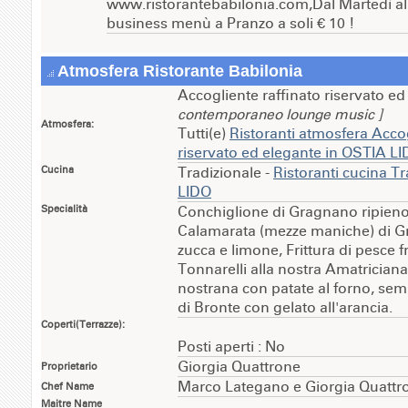
www.ristorantebabilonia.com,Dal Martedì al
business menù a Pranzo a soli € 10 !
Atmosfera Ristorante Babilonia
Accogliente raffinato riservato e
contemporaneo lounge music ]
Atmosfera:
Tutti(e)
Ristoranti atmosfera Accog
riservato ed elegante in OSTIA L
Cucina
Tradizionale -
Ristoranti cucina T
LIDO
Specialità
Conchiglione di Gragnano ripieno d
Calamarata (mezze maniche) di Gr
zucca e limone, Frittura di pesce 
Tonnarelli alla nostra Amatriciana
nostrana con patate al forno, sem
di Bronte con gelato all'arancia.
Coperti(Terrazze):
Posti aperti : No
Giorgia Quattrone
Proprietario
Marco Lategano e Giorgia Quattr
Chef Name
Maitre Name