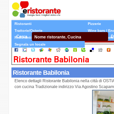
Ristoranti
Pizzerie
Trattorie/Osterie
Wine bars / En
Cerca
D
Ristoranti Etnici
Tutti Ristoranti
Segnala un locale
Ristorante Babilonia
Ristorante Babilonia
Elenco dettagli Ristorante Babilonia nella città di OST
con cucina Tradizionale indirizzo Via Agostino Scapar