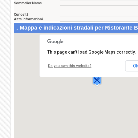
Sommelier Name
Curiosità
Altre informazioni
Mappa e indicazioni stradali per Ristorante B
This page can't load Google Maps correctly.
Ristorante Babilonia
Via Agostino
O
Do you own this website?
Scaparro,15
00121 OSTIA LIDO