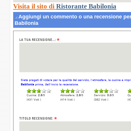
Visita il sito di
Ristorante Babilonia
Aggiungi un commento o una recensione per
Babilonia
*
LA TUA RECENSIONE...:
Siete pregati di votare per la qualità del servizio, l'atmosfera, la cucina e im
Babilonia
prima, dell'invio la recensione.
Cucina:
2.8
/5
Atmosfera:
2.8
/5
Servizio:
3.0
/5
Qu
(431 Voti )
(414 Voti )
(382 Voti )
(4
*
TITOLO RECENSIONE: