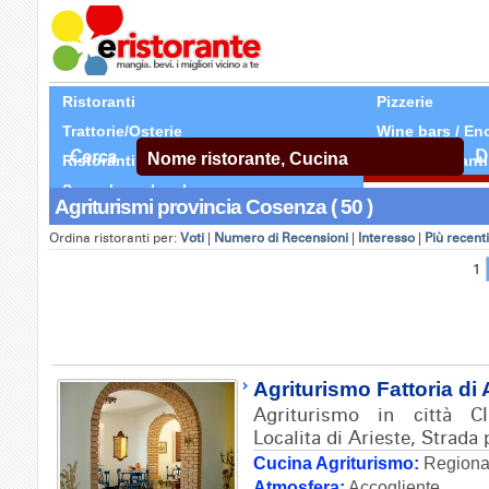
Ristoranti
Pizzerie
Trattorie/Osterie
Wine bars / En
Cerca
D
Ristoranti Etnici
Tutti Ristoranti
Segnala un locale
Agriturismi provincia Cosenza ( 50 )
Ordina ristoranti per:
Voti
|
Numero di Recensioni
|
Interesso
|
Più recenti
1
Agriturismo Fattoria di 
Agriturismo in città C
Localita di Arieste, Strada
Cucina Agriturismo:
Regional
Atmosfera:
Accogliente