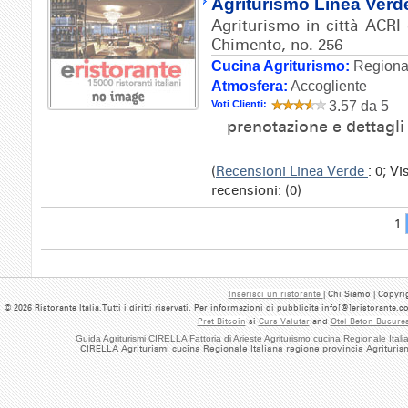
Agriturismo Linea Verd
Agriturismo in città ACRI 
Chimento, no. 256
Cucina Agriturismo:
Regional
Atmosfera:
Accogliente
Voti Clienti:
3.57 da 5
prenotazione e dettagl
(
Recensioni Linea Verde
: 0; V
recensioni: (0)
1
Inserisci un ristorante
| Chi Siamo | Copyrig
© 2026 Ristorante Italia.Tutti i diritti riservati. Per informazioni di pubblicita info[@]eristorante.
Pret Bitcoin
si
Curs Valutar
and
Otel Beton Bucures
Guida Agriturismi CIRELLA Fattoria di Arieste Agriturismo cucina Regionale Ital
CIRELLA Agriturismi cucina Regionale Italiana regione provincia Agriturism