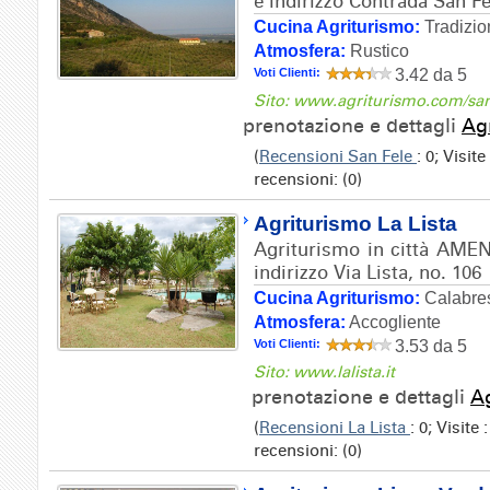
e indirizzo Contrada San Fe
Cucina Agriturismo:
Tradizio
Atmosfera:
Rustico
Voti Clienti:
3.42 da 5
Sito: www.agriturismo.com/san
prenotazione e dettagli
Ag
(
Recensioni San Fele
: 0; Visit
recensioni: (0)
Agriturismo La Lista
Agriturismo in città A
indirizzo Via Lista, no. 106
Cucina Agriturismo:
Calabre
Atmosfera:
Accogliente
Voti Clienti:
3.53 da 5
Sito: www.lalista.it
prenotazione e dettagli
Ag
(
Recensioni La Lista
: 0; Visite
recensioni: (0)