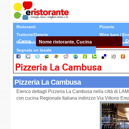
Ristoranti
Pizzerie
Trattorie/Osterie
Wine bars / En
Cerca
D
Ristoranti Etnici
Tutti Ristoranti
Segnala un locale
Pizzeria La Cambusa
Pizzeria La Cambusa
Elenco dettagli Pizzeria La Cambusa nella città di L
con cucina Regionale Italiana indirizzo Via Vittorio