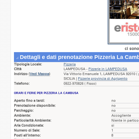
ci sono
Dettagli e dati prenotazione Pizzeria La Cam
Tipologia Locale:
Pizzeria
Città
LAMPEDUSA -
Pizzerie in LAMPEDUSA
Indirizzo
(
Vedi Mappa
)
Via Vittorio Emanuele 1, LAMPEDUSA 92010 ( p
SICILIA |
Pizzerie provincia di Agrigento
Telefono:
0922-970826 ( Fisso)
ORARI E FERIE PER PIZZERIA LA CAMBUSA
Aperto fino a tardi:
no
Prenotazione disponibile:
no
Parcheggio:
no
Ambiente:
Accogliente
Particolarità Ambiente:
Niente in partico
Aria Condizionata:
si
Numero di Sale:
1
Posti all'interno:
8