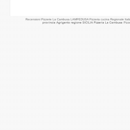
Recensioni Pizzerie La Cambusa LAMPEDUSA Pizzeria cucina Regionale Itali
provincia Agrigento regione SICILIA Pizzeria La Cambusa
Pizz