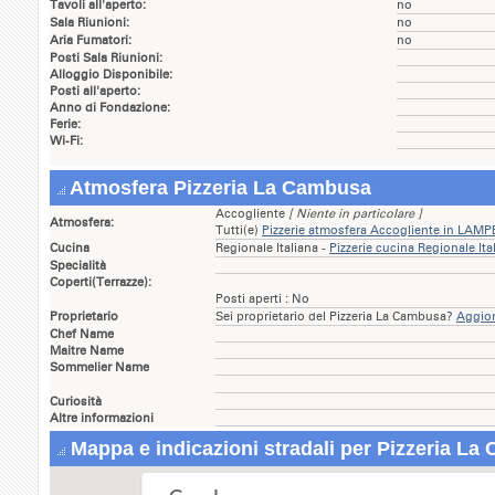
Tavoli all'aperto:
no
Sala Riunioni:
no
Aria Fumatori:
no
Posti Sala Riunioni:
Alloggio Disponibile:
Posti all'aperto:
Anno di Fondazione:
Ferie:
Wi-Fi:
Atmosfera Pizzeria La Cambusa
Accogliente
[ Niente in particolare ]
Atmosfera:
Tutti(e)
Pizzerie atmosfera Accogliente in LA
Cucina
Regionale Italiana -
Pizzerie cucina Regionale I
Specialità
Coperti(Terrazze):
Posti aperti : No
Proprietario
Sei proprietario del Pizzeria La Cambusa?
Aggior
Chef Name
Maitre Name
Sommelier Name
Curiosità
Altre informazioni
Mappa e indicazioni stradali per Pizzeria L