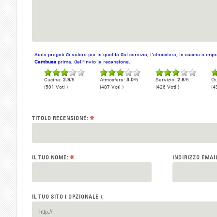
Siete pregati di votare per la qualità del servizio, l'atmosfera, la cucina e im
Cambusa
prima, dell'invio la recensione.
Cucina:
2.9
/5
Atmosfera:
3.0
/5
Servizio:
2.8
/5
Qu
(501 Voti )
(487 Voti )
(426 Voti )
(4
*
TITOLO RECENSIONE:
*
IL TUO NOME:
INDIRIZZO EMAI
IL TUO SITO ( OPZIONALE ):