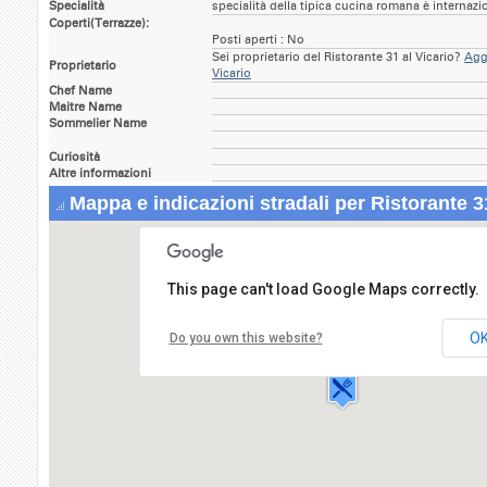
Specialità
specialità della tipica cucina romana è internazi
Coperti(Terrazze):
Posti aperti : No
Sei proprietario del Ristorante 31 al Vicario?
Aggi
Proprietario
Vicario
Chef Name
Maitre Name
Sommelier Name
Curiosità
Altre informazioni
Mappa e indicazioni stradali per Ristorante 31
This page can't load Google Maps correctly.
Ristorante 31 al Vicario
via Uffici del Vicario,31
O
Do you own this website?
00100 ROMA