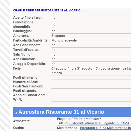
ORARI E FERIE PER RISTORANTE 31 AL VICARIO
Aperto fino a tardi:
no
Prenotazione
no
disponibile:
Parcheggio:
no
Ambiente:
Elegante
Particolarità Ambiente:
Molto gradevole
Aria Condizionata:
no
Tavoli all'aperto:
no
Sala Riunioni:
no
Aria Fumatori:
no
Alloggio Disponibile:
no
Ferie:
01 agosto fino a 31 agostornChiuso la domenica inte
pranzo
Posti all'interno:
Numero di Sale:
Posti Sala Riunioni:
Posti all'aperto:
Anno di Fondazione:
Wi-Fi:
Atmosfera Ristorante 31 al Vicario
Elegante
[ Molto gradevole ]
Atmosfera:
Tutti(e)
Ristoranti atmosfera Elegante in ROMA
Cucina
Mediterranea -
Ristoranti cucina Mediterranea 