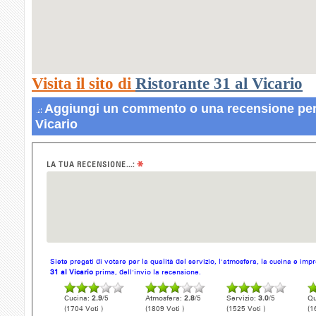
Visita il sito di
Ristorante 31 al Vicario
Aggiungi un commento o una recensione per 
Vicario
*
LA TUA RECENSIONE...:
Siete pregati di votare per la qualità del servizio, l'atmosfera, la cucina e im
31 al Vicario
prima, dell'invio la recensione.
Cucina:
2.9
/5
Atmosfera:
2.8
/5
Servizio:
3.0
/5
Qu
(1704 Voti )
(1809 Voti )
(1525 Voti )
(1