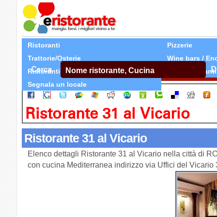
Ristoranti
Pizzerie
Trattorie/Osterie
Wine bars / En
Cerca
D
Ristoranti Etnici
Tutti Ristoranti
Segnala un locale
Ristorante 31 al Vicario
Ristorante 31 al Vicario
Elenco dettagli Ristorante 31 al Vicario nella città di 
con cucina Mediterranea indirizzo via Uffici del Vicari