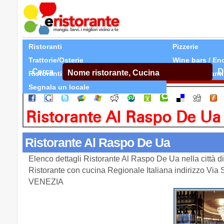
Ristoranti
Pizzerie
Trattorie/Osterie
Wine bars / En
Cerca
D
Ristoranti Etnici
Tutti Ristoranti
Segnala un locale
Ristorante Al Raspo De Ua
Ristorante Al Raspo De Ua
Elenco dettagli Ristorante Al Raspo De Ua nella città 
Ristorante con cucina Regionale Italiana indirizzo Via S
VENEZIA