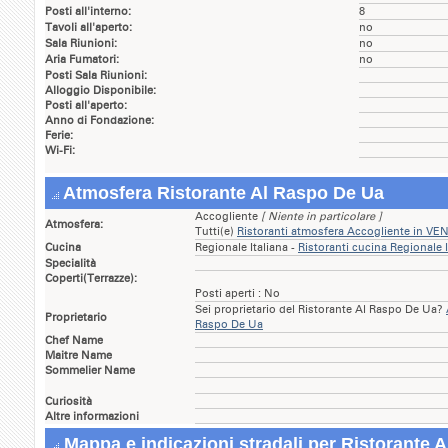
Posti all'interno:
8
Tavoli all'aperto:
no
Sala Riunioni:
no
Aria Fumatori:
no
Posti Sala Riunioni:
Alloggio Disponibile:
Posti all'aperto:
Anno di Fondazione:
Ferie:
Wi-Fi:
Atmosfera Ristorante Al Raspo De Ua
Accogliente
[ Niente in particolare ]
Atmosfera:
Tutti(e)
Ristoranti atmosfera Accogliente in VE
Cucina
Regionale Italiana -
Ristoranti cucina Regionale 
Specialità
Coperti(Terrazze):
Posti aperti : No
Sei proprietario del Ristorante Al Raspo De Ua?
Proprietario
Raspo De Ua
Chef Name
Maitre Name
Sommelier Name
Curiosità
Altre informazioni
Mappa e indicazioni stradali per Ristorante 