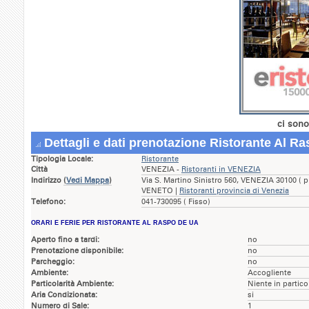
ci sono
Dettagli e dati prenotazione Ristorante Al R
Tipologia Locale:
Ristorante
Città
VENEZIA -
Ristoranti in VENEZIA
Indirizzo
(
Vedi Mappa
)
Via S. Martino Sinistro 560, VENEZIA 30100 ( p
VENETO |
Ristoranti provincia di Venezia
Telefono:
041-730095 ( Fisso)
ORARI E FERIE PER RISTORANTE AL RASPO DE UA
Aperto fino a tardi:
no
Prenotazione disponibile:
no
Parcheggio:
no
Ambiente:
Accogliente
Particolarità Ambiente:
Niente in partico
Aria Condizionata:
si
Numero di Sale:
1