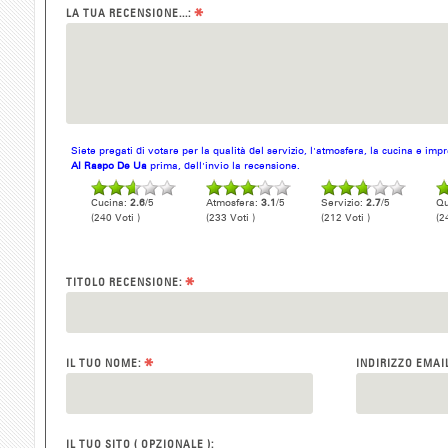
*
LA TUA RECENSIONE...:
Siete pregati di votare per la qualità del servizio, l'atmosfera, la cucina e im
Al Raspo De Ua
prima, dell'invio la recensione.
Cucina:
2.6
/5
Atmosfera:
3.1
/5
Servizio:
2.7
/5
Qu
(240 Voti )
(233 Voti )
(212 Voti )
(2
*
TITOLO RECENSIONE:
*
IL TUO NOME:
INDIRIZZO EMAI
IL TUO SITO ( OPZIONALE ):