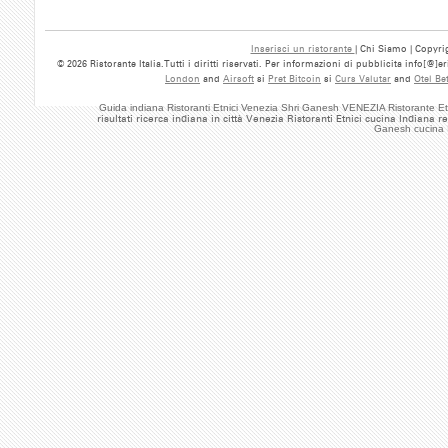
Inserisci un ristorante
| Chi Siamo | Copyrig
© 2026 Ristorante Italia.Tutti i diritti riservati. Per informazioni di pubblicita info[@]
London
and
Airsoft
si
Pret Bitcoin
si
Curs Valutar
and
Otel Be
Guida indiana Ristoranti Etnici Venezia Shri Ganesh VENEZIA Ristorante E
risultati ricerca indiana in città Venezia Ristoranti Etnici cucina Indiana
Ganesh cucina 