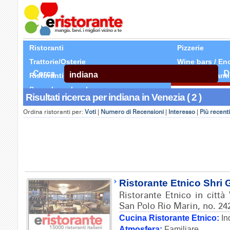
Ristoranti
Pizzerie
Trattorie/Osterie
Wine bars / En
Cerca
D
Ristoranti Etnici
Tutti Ristoranti
Segnala un locale
Risultati ricerca per indiana in Venezia ( 2 )
Ordina ristoranti per:
Voti
|
Numero di Recensioni
|
Interesso
|
Più recenti
Ristorante Etnico Shri
Ristorante Etnico in città
San Polo Rio Marin, no. 24
Cucina Ristorante Etnico:
In
Atmosfera:
Familiare