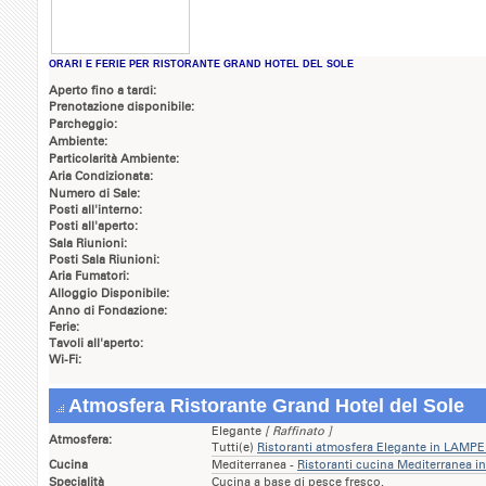
ORARI E FERIE PER RISTORANTE GRAND HOTEL DEL SOLE
Aperto fino a tardi:
Prenotazione disponibile:
Parcheggio:
Ambiente:
Particolarità Ambiente:
Aria Condizionata:
Numero di Sale:
Posti all'interno:
Posti all'aperto:
Sala Riunioni:
Posti Sala Riunioni:
Aria Fumatori:
Alloggio Disponibile:
Anno di Fondazione:
Ferie:
Tavoli all'aperto:
Wi-Fi:
Atmosfera Ristorante Grand Hotel del Sole
Elegante
[ Raffinato ]
Atmosfera:
Tutti(e)
Ristoranti atmosfera Elegante in LAM
Cucina
Mediterranea -
Ristoranti cucina Mediterranea
Specialità
Cucina a base di pesce fresco.