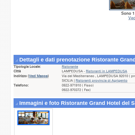
Sono 1 
Ved
Dettagli e dati prenotazione Ristorante Grand
Tipologia Locale:
Ristorante
Città
LAMPEDUSA -
Ristoranti in LAMPEDUSA
Indirizzo
(
Vedi Mappa
)
Via del Mediterraneo , LAMPEDUSA 92010 ( pro
SICILIA |
Ristoranti provincia di Agrigento
Telefono:
0922-971910 ( Fisso)
0922-970372 ( Fax)
Immagini e foto Ristorante Grand Hotel del S