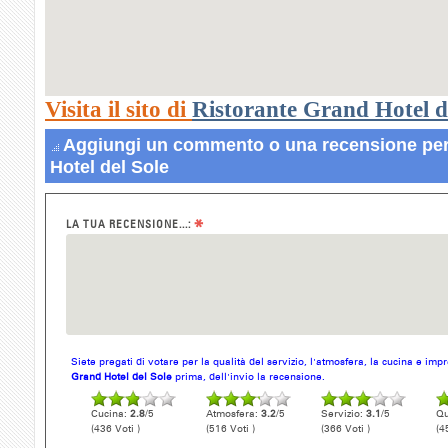
Visita il sito di
Ristorante Grand Hotel d
Aggiungi un commento o una recensione per
Hotel del Sole
*
LA TUA RECENSIONE...:
Siete pregati di votare per la qualità del servizio, l'atmosfera, la cucina e im
Grand Hotel del Sole
prima, dell'invio la recensione.
Cucina:
2.8
/5
Atmosfera:
3.2
/5
Servizio:
3.1
/5
Qu
(436 Voti )
(516 Voti )
(366 Voti )
(4