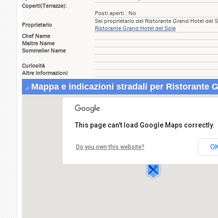
Coperti(Terrazze):
Posti aperti : No
Sei proprietario del Ristorante Grand Hotel del 
Proprietario
Ristorante Grand Hotel del Sole
Chef Name
Maitre Name
Sommelier Name
Curiosità
Altre informazioni
Mappa e indicazioni stradali per Ristorante G
This page can't load Google Maps correctly.
Ristorante Grand Hotel del Sole
Via del Mediterraneo,
O
Do you own this website?
92010 LAMPEDUSA