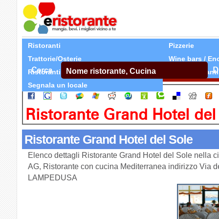
Ristoranti
Pizzerie
Trattorie/Osterie
Wine bars / En
Cerca
D
Ristoranti Etnici
Tutti Ristoranti
Segnala un locale
Ristorante Grand Hotel del
Ristorante Grand Hotel del Sole
Elenco dettagli Ristorante Grand Hotel del Sole nella
AG, Ristorante con cucina Mediterranea indirizzo Via d
LAMPEDUSA