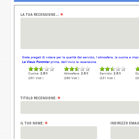
*
LA TUA RECENSIONE...:
Siete pregati di votare per la qualità del servizio, l'atmosfera, la cucina e im
Le Vieux Pommier
prima, dell'invio la recensione.
Cucina:
2.6
/5
Atmosfera:
2.5
/5
Servizio:
2.5
/5
Qu
(251 Voti )
(260 Voti )
(231 Voti )
(2
*
TITOLO RECENSIONE:
*
IL TUO NOME:
INDIRIZZO EMAI