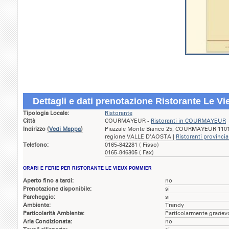
Dettagli e dati prenotazione Ristorante Le V
Tipologia Locale:
Ristorante
Città
COURMAYEUR -
Ristoranti in COURMAYEUR
Indirizzo
(
Vedi Mappa
)
Piazzale Monte Bianco 25, COURMAYEUR 11013 
regione VALLE D'AOSTA |
Ristoranti provincia
Telefono:
0165-842281 ( Fisso)
0165-846305 ( Fax)
ORARI E FERIE PER RISTORANTE LE VIEUX POMMIER
Aperto fino a tardi:
no
Prenotazione disponibile:
si
Parcheggio:
si
Ambiente:
Trendy
Particolarità Ambiente:
Particolarmente gradev
Aria Condizionata:
no