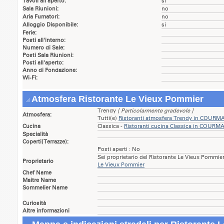
Tavoli all'aperto:
si
Sala Riunioni:
no
Aria Fumatori:
no
Alloggio Disponibile:
si
Ferie:
Posti all'interno:
Numero di Sale:
Posti Sala Riunioni:
Posti all'aperto:
Anno di Fondazione:
Wi-Fi:
Atmosfera Ristorante Le Vieux Pommier
Trendy
[ Particolarmente gradevole ]
Atmosfera:
Tutti(e)
Ristoranti atmosfera Trendy in COUR
Cucina
Classica -
Ristoranti cucina Classica in COUR
Specialità
Coperti(Terrazze):
Posti aperti : No
Sei proprietario del Ristorante Le Vieux Pommie
Proprietario
Le Vieux Pommier
Chef Name
Maitre Name
Sommelier Name
Curiosità
Altre informazioni