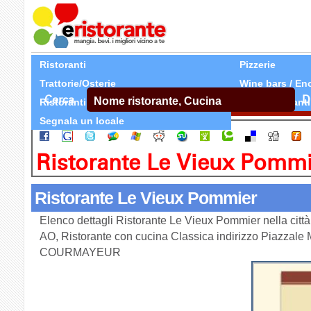
Ristoranti
Pizzerie
Trattorie/Osterie
Wine bars / En
Cerca
D
Ristoranti Etnici
Tutti Ristoranti
Segnala un locale
Ristorante Le Vieux Pomm
Ristorante Le Vieux Pommier
Elenco dettagli Ristorante Le Vieux Pommier nella c
AO, Ristorante con cucina Classica indirizzo Piazzale
COURMAYEUR