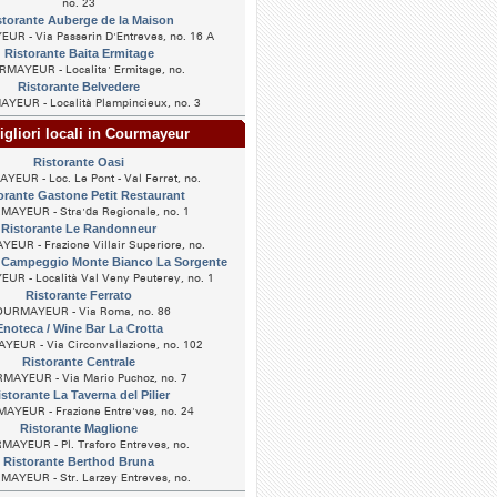
no. 23
storante Auberge de la Maison
R - Via Passerin D'Entreves, no. 16 A
Ristorante Baita Ermitage
MAYEUR - Localita' Ermitage, no.
Ristorante Belvedere
EUR - Località Plampincieux, no. 3
gliori locali in Courmayeur
Ristorante Oasi
EUR - Loc. Le Pont - Val Ferret, no.
orante Gastone Petit Restaurant
AYEUR - Stra'da Regionale, no. 1
Ristorante Le Randonneur
UR - Frazione Villair Superiore, no.
 Campeggio Monte Bianco La Sorgente
R - Località Val Veny Peuterey, no. 1
Ristorante Ferrato
URMAYEUR - Via Roma, no. 86
Enoteca / Wine Bar La Crotta
EUR - Via Circonvallazione, no. 102
Ristorante Centrale
MAYEUR - Via Mario Puchoz, no. 7
storante La Taverna del Pilier
YEUR - Frazione Entre'ves, no. 24
Ristorante Maglione
AYEUR - Pl. Traforo Entreves, no.
Ristorante Berthod Bruna
AYEUR - Str. Larzey Entreves, no.