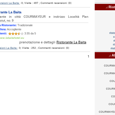
nsioni La Baita
: 0; Visite : 497 ; Commenti recensioni: (0)
Rist
rante La Baita
rante in città COURMAYEUR e indirizzo Località Plan
iut, no. 9
 Ristorante:
Tradizionale
fera:
Accogliente
rist
ienti:
3.55 da 5
c
www.labaitahotel.eu
r
prenotazione e dettagli
Ristorante La Baita
r
sioni La Baita
: 0; Visite : 252 ; Commenti recensioni: (0)
ris
Al
1
COURMAYE
COURMAYE
COU
COURMA
CO
COUR
COURMAYEUR -