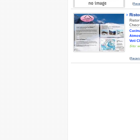
(
Rece
Risto
Risto
Checro
Cucina
Atmos
Voti Cl
Sito: 
(
Recen