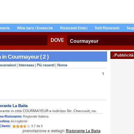
Osterie
Wine bars / Enoteche
Ristoranti Etnici
Tutti Ristoranti
Segn
DOVE
Pubblicità
ta in Courmayeur ( 2 )
ecensioni
|
Interesso
|
Più recenti
|
Nome
1
orante La Baita
orante in città COURMAYEUR e indirizzo Str. Checrouit, no.
na Ristorante:
Regionale Italiana
sfera:
Accogliente
Clienti:
3.7 da 5
prenotazione e dettagli
Ristorante La Baita