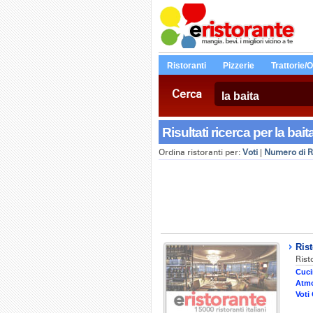
Ristoranti
Pizzerie
Trattorie/
Cerca
Risultati ricerca per la bai
Ordina ristoranti per:
Voti
|
Numero di R
Rist
Rist
Cuci
Atmo
Voti 