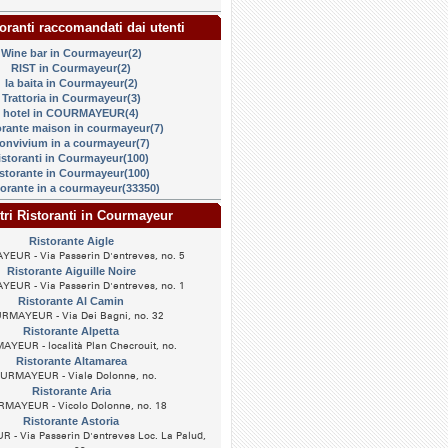
oranti raccomandati dai utenti
Wine bar in Courmayeur(2)
RIST in Courmayeur(2)
la baita in Courmayeur(2)
Trattoria in Courmayeur(3)
hotel in COURMAYEUR(4)
orante maison in courmayeur(7)
onvivium in a courmayeur(7)
istoranti in Courmayeur(100)
istorante in Courmayeur(100)
torante in a courmayeur(33350)
tri Ristoranti in Courmayeur
Ristorante Aigle
UR - Via Passerin D'entreves, no. 5
Ristorante Aiguille Noire
UR - Via Passerin D'entreves, no. 1
Ristorante Al Camin
RMAYEUR - Via Dei Bagni, no. 32
Ristorante Alpetta
YEUR - località Plan Checrouit, no.
Ristorante Altamarea
URMAYEUR - Viale Dolonne, no.
Ristorante Aria
MAYEUR - Vicolo Dolonne, no. 18
Ristorante Astoria
 Via Passerin D'entreves Loc. La Palud,