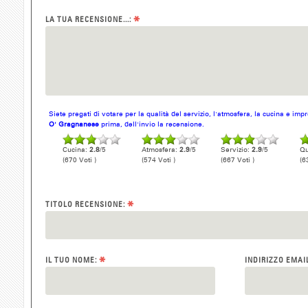
*
LA TUA RECENSIONE...:
Siete pregati di votare per la qualità del servizio, l'atmosfera, la cucina e im
O' Gragnanese
prima, dell'invio la recensione.
Cucina:
2.8
/5
Atmosfera:
2.9
/5
Servizio:
2.9
/5
Qu
(670 Voti )
(574 Voti )
(667 Voti )
(6
*
TITOLO RECENSIONE:
*
IL TUO NOME:
INDIRIZZO EMAI