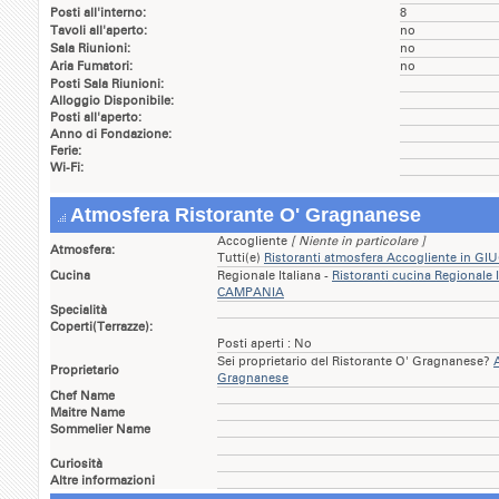
Posti all'interno:
8
Tavoli all'aperto:
no
Sala Riunioni:
no
Aria Fumatori:
no
Posti Sala Riunioni:
Alloggio Disponibile:
Posti all'aperto:
Anno di Fondazione:
Ferie:
Wi-Fi:
Atmosfera Ristorante O' Gragnanese
Accogliente
[ Niente in particolare ]
Atmosfera:
Tutti(e)
Ristoranti atmosfera Accogliente in 
Cucina
Regionale Italiana -
Ristoranti cucina Regionale
CAMPANIA
Specialità
Coperti(Terrazze):
Posti aperti : No
Sei proprietario del Ristorante O' Gragnanese?
Proprietario
Gragnanese
Chef Name
Maitre Name
Sommelier Name
Curiosità
Altre informazioni