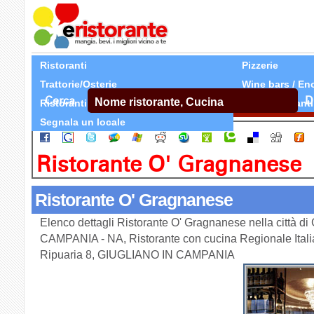
Ristoranti
Pizzerie
Trattorie/Osterie
Wine bars / En
Cerca
D
Ristoranti Etnici
Tutti Ristoranti
Segnala un locale
Ristorante O' Gragnanese
Ristorante O' Gragnanese
Elenco dettagli Ristorante O' Gragnanese nella città 
CAMPANIA - NA, Ristorante con cucina Regionale Italia
Ripuaria 8, GIUGLIANO IN CAMPANIA