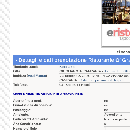
ci sono
Dettagli e dati prenotazione Ristorante O' G
Tipologia Locale:
Ristorante
Città
GIUGLIANO IN CAMPANIA -
Ristoranti in G
Indirizzo
(
Vedi Mappa
)
Via Ripuaria 8, GIUGLIANO IN CAMPANIA 80014
CAMPANIA |
Ristoranti provincia di Napoli
Telefono:
081-8391904 ( Fisso)
ORARI E FERIE PER RISTORANTE O' GRAGNANESE
Aperto fino a tardi:
no
Prenotazione disponibile:
no
Parcheggio:
no
Ambiente:
Accogliente
Particolarità Ambiente:
Niente in partico
Aria Condizionata:
si
Numero di Sale:
1