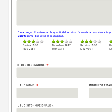
Siete pregati di votare per la qualità del servizio, l'atmosfera, la cucina e im
Caretti
prima, dell'invio la recensione.
Cucina:
2.9
/5
Atmosfera:
3.0
/5
Servizio:
2.9
/5
Qu
(835 Voti )
(849 Voti )
(742 Voti )
(8
*
TITOLO RECENSIONE:
*
IL TUO NOME:
INDIRIZZO EMAI
IL TUO SITO ( OPZIONALE ):