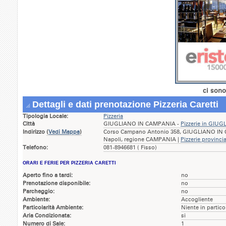
ci sono
Dettagli e dati prenotazione Pizzeria Caretti
Tipologia Locale:
Pizzeria
Città
GIUGLIANO IN CAMPANIA -
Pizzerie in GIU
Indirizzo
(
Vedi Mappa
)
Corso Campano Antonio 358, GIUGLIANO IN 
Napoli, regione CAMPANIA |
Pizzerie provinci
Telefono:
081-8946681 ( Fisso)
ORARI E FERIE PER PIZZERIA CARETTI
Aperto fino a tardi:
no
Prenotazione disponibile:
no
Parcheggio:
no
Ambiente:
Accogliente
Particolarità Ambiente:
Niente in partico
Aria Condizionata:
si
Numero di Sale:
1