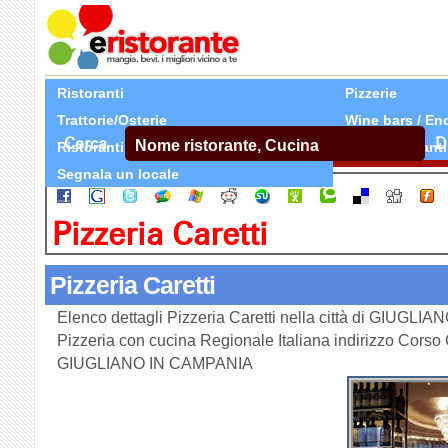
Ristoranti
Pizzerie
Trattorie/Osterie
Wine bars / En
Cerca
D
Ristoranti Etnici
Tutti Ristoranti
Segnala un locale
Pizzeria Caretti
Pizzeria Caretti
Elenco dettagli Pizzeria Caretti nella città di GIUGL
Pizzeria con cucina Regionale Italiana indirizzo Cors
GIUGLIANO IN CAMPANIA