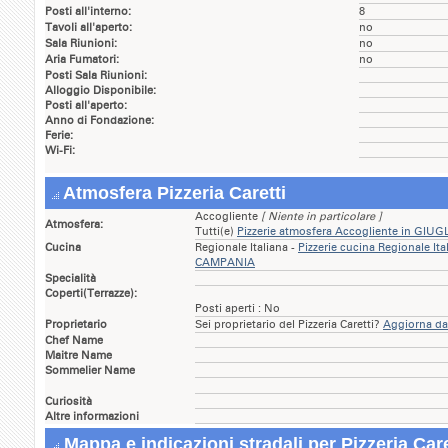
Posti all'interno:
8
Tavoli all'aperto:
no
Sala Riunioni:
no
Aria Fumatori:
no
Posti Sala Riunioni:
Alloggio Disponibile:
Posti all'aperto:
Anno di Fondazione:
Ferie:
Wi-Fi:
Atmosfera Pizzeria Caretti
Accogliente
[ Niente in particolare ]
Atmosfera:
Tutti(e)
Pizzerie atmosfera Accogliente in GI
Cucina
Regionale Italiana -
Pizzerie cucina Regionale I
CAMPANIA
Specialità
Coperti(Terrazze):
Posti aperti : No
Proprietario
Sei proprietario del Pizzeria Caretti?
Aggiorna dati
Chef Name
Maitre Name
Sommelier Name
Curiosità
Altre informazioni
Mappa e indicazioni stradali per Pizzeria Care