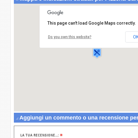
This page can't load Google Maps correctly.
Pizzeria Caretti
Corso Campano
Antonio,358
O
Do you own this website?
80014 GIUGLIANO IN
CAMPANIA
Aggiungi un commento o una recensione per 
*
LA TUA RECENSIONE...: