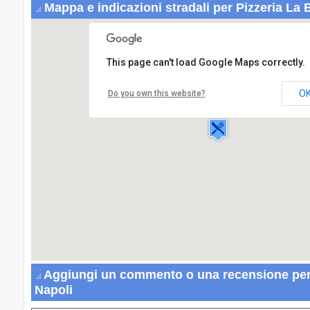
Mappa e indicazioni stradali per Pizzeria La 
This page can't load Google Maps correctly.
Pizzeria La Bella Napoli
Corso Campano
Antonio,483
O
Do you own this website?
80014 GIUGLIANO IN
CAMPANIA
Aggiungi un commento o una recensione per 
Napoli