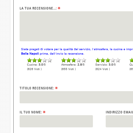
*
LA TUA RECENSIONE...:
Siete pregati di votare per la qualità del servizio, l'atmosfera, la cucina e im
Bella Napoli
prima, dell'invio la recensione.
Cucina:
3.0
/5
Atmosfera:
2.8
/5
Servizio:
3.0
/5
Qu
(626 Voti )
(655 Voti )
(624 Voti )
(6
*
TITOLO RECENSIONE:
*
IL TUO NOME:
INDIRIZZO EMAI