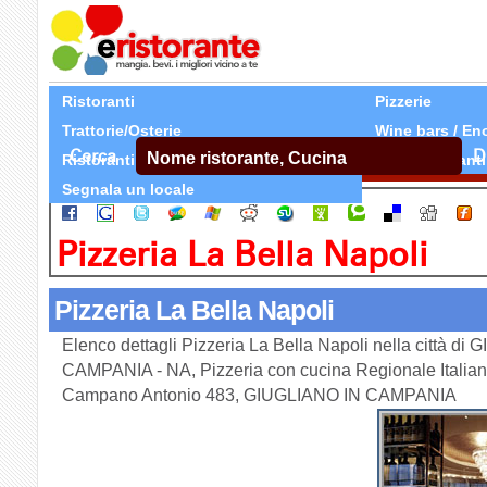
Ristoranti
Pizzerie
Trattorie/Osterie
Wine bars / En
Cerca
D
Ristoranti Etnici
Tutti Ristoranti
Segnala un locale
Pizzeria La Bella Napoli
Pizzeria La Bella Napoli
Elenco dettagli Pizzeria La Bella Napoli nella città di
CAMPANIA - NA, Pizzeria con cucina Regionale Italian
Campano Antonio 483, GIUGLIANO IN CAMPANIA