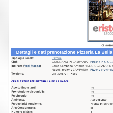
ci sono
Dettagli e dati prenotazione Pizzeria La Bella
Tipologia Locale:
Pizzeria
Città
GIUGLIANO IN CAMPANIA -
Pizzerie in GIU
Indirizzo
(
Vedi Mappa
)
Corso Campano Antonio 483, GIUGLIANO IN 
Napoli, regione CAMPANIA |
Pizzerie provinci
Telefono:
081-3305721 ( Fisso)
ORARI E FERIE PER PIZZERIA LA BELLA NAPOLI
Aperto fino a tardi:
no
Prenotazione disponibile:
no
Parcheggio:
no
Ambiente:
Accogliente
Particolarità Ambiente:
Niente in partico
Aria Condizionata:
si
Numero di Sale:
1