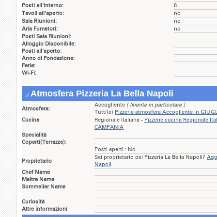
Posti all'interno:
8
Tavoli all'aperto:
no
Sala Riunioni:
no
Aria Fumatori:
no
Posti Sala Riunioni:
Alloggio Disponibile:
Posti all'aperto:
Anno di Fondazione:
Ferie:
Wi-Fi:
Atmosfera Pizzeria La Bella Napoli
Accogliente
[ Niente in particolare ]
Atmosfera:
Tutti(e)
Pizzerie atmosfera Accogliente in GI
Cucina
Regionale Italiana -
Pizzerie cucina Regionale I
CAMPANIA
Specialità
Coperti(Terrazze):
Posti aperti : No
Sei proprietario del Pizzeria La Bella Napoli?
Aggi
Proprietario
Napoli
Chef Name
Maitre Name
Sommelier Name
Curiosità
Altre informazioni