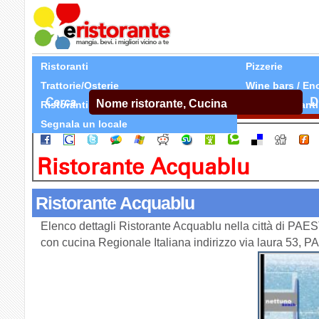
Ristoranti
Pizzerie
Trattorie/Osterie
Wine bars / En
Cerca
D
Ristoranti Etnici
Tutti Ristoranti
Segnala un locale
Ristorante Acquablu
Ristorante Acquablu
Elenco dettagli Ristorante Acquablu nella città di PAE
con cucina Regionale Italiana indirizzo via laura 53,