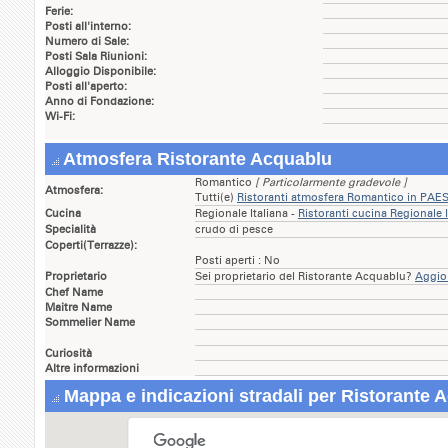
Ferie:
Posti all'interno:
Numero di Sale:
Posti Sala Riunioni:
Alloggio Disponibile:
Posti all'aperto:
Anno di Fondazione:
Wi-Fi:
Atmosfera Ristorante Acquablu
Romantico
[ Particolarmente gradevole ]
Atmosfera:
Tutti(e)
Ristoranti atmosfera Romantico in PA
Cucina
Regionale Italiana -
Ristoranti cucina Regionale
Specialità
crudo di pesce
Coperti(Terrazze):
Posti aperti : No
Proprietario
Sei proprietario del Ristorante Acquablu?
Aggior
Chef Name
Maitre Name
Sommelier Name
Curiosità
Altre informazioni
Mappa e indicazioni stradali per Ristorante 