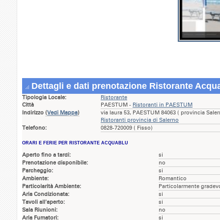
Dettagli e dati prenotazione Ristorante Acqu
Tipologia Locale:
Ristorante
Città
PAESTUM -
Ristoranti in PAESTUM
Indirizzo
(
Vedi Mappa
)
via laura 53, PAESTUM 84063 ( provincia Sale
Ristoranti provincia di Salerno
Telefono:
0828-720009 ( Fisso)
ORARI E FERIE PER RISTORANTE ACQUABLU
Aperto fino a tardi:
si
Prenotazione disponibile:
no
Parcheggio:
si
Ambiente:
Romantico
Particolarità Ambiente:
Particolarmente gradev
Aria Condizionata:
si
Tavoli all'aperto:
si
Sala Riunioni:
no
Aria Fumatori:
si