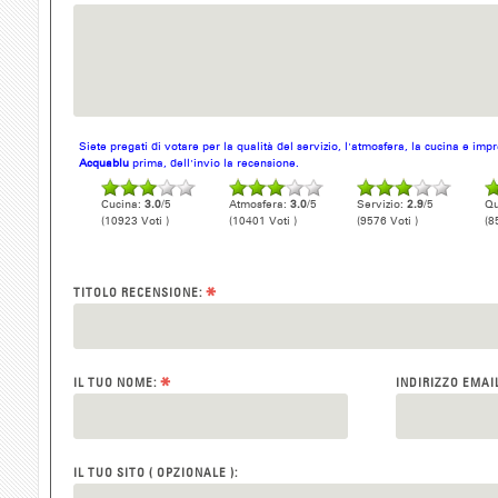
Siete pregati di votare per la qualità del servizio, l'atmosfera, la cucina e im
Acquablu
prima, dell'invio la recensione.
Cucina:
3.0
/5
Atmosfera:
3.0
/5
Servizio:
2.9
/5
Qu
(10923 Voti )
(10401 Voti )
(9576 Voti )
(8
*
TITOLO RECENSIONE:
*
IL TUO NOME:
INDIRIZZO EMAI
IL TUO SITO ( OPZIONALE ):