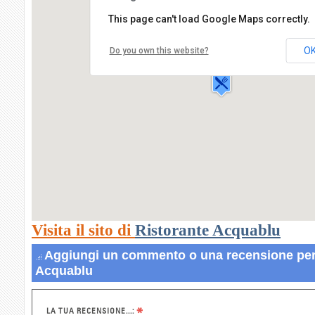
This page can't load Google Maps correctly.
Ristorante Acquablu
via laura,53
O
Do you own this website?
84063 PAESTUM
Visita il sito di
Ristorante Acquablu
Aggiungi un commento o una recensione per
Acquablu
*
LA TUA RECENSIONE...: