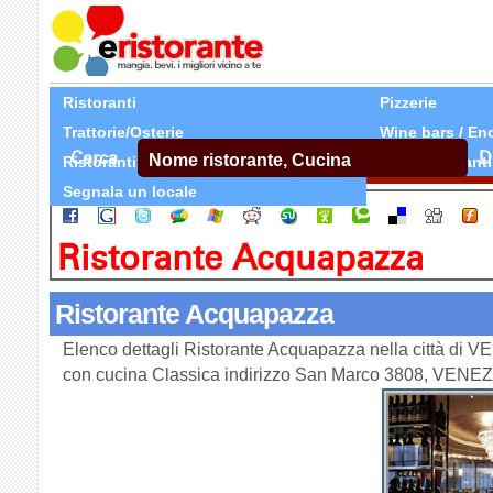
Ristoranti
Pizzerie
Trattorie/Osterie
Wine bars / En
Cerca
D
Ristoranti Etnici
Tutti Ristoranti
Segnala un locale
Ristorante Acquapazza
Ristorante Acquapazza
Elenco dettagli Ristorante Acquapazza nella città di V
con cucina Classica indirizzo San Marco 3808, VENEZ