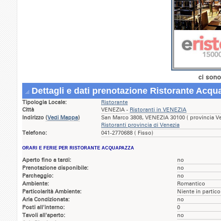
ci sono
Dettagli e dati prenotazione Ristorante Acqu
Tipologia Locale:
Ristorante
Città
VENEZIA -
Ristoranti in VENEZIA
Indirizzo
(
Vedi Mappa
)
San Marco 3808, VENEZIA 30100 ( provincia V
Ristoranti provincia di Venezia
Telefono:
041-2770688 ( Fisso)
ORARI E FERIE PER RISTORANTE ACQUAPAZZA
Aperto fino a tardi:
no
Prenotazione disponibile:
no
Parcheggio:
no
Ambiente:
Romantico
Particolarità Ambiente:
Niente in partico
Aria Condizionata:
no
Posti all'interno:
0
Tavoli all'aperto:
no